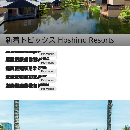
新着トピックス Hoshino Resorts
【トンボの足水浴】ヒノキの香りに包まれて涼感マックス！約13℃の湧水かけ流しを避暑地「星野温泉 トンボの湯」で体験
4 Hours Ago
2026.7.31
【ホテル帰省】という選択肢をOMOが提案。家族とほどよい距離を保つには「昼は実家、夜は気兼ねなくホテルで！」
2026.7.24
【夏限定ディナーコース】旬を迎える稚鮎や花ズッキーニなどをイタリア・トスカーナの郷土料理の手法で満喫！
2026.7.17
「土佐和ハーブかき氷」がOMO7高知に登場！生姜、山椒、大葉など目にも舌にも涼を呼ぶ郷土の味
2026.7.10
NEW OPEN！【界 草津】名湯の地に誕生。趣の異なる2種の温泉と上州ならではの会席・蕎麦割烹など美食を味わう究極の癒やし旅