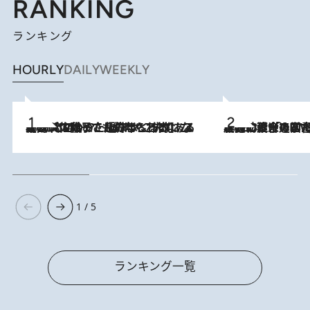
RANKING
ランキング
HOURLY
DAILY
WEEKLY
2026.8.5
【阿川佐和子さんの年とる力】なぜ70代で始めた趣味は“こんなに楽しい”のか？ ピアノ、俳句…スランプに陥っても続けられる“ある秘訣”とは
2026.8.3
慶應幼稚舎の図書室からテレビの世界に飛び込んだ阿川佐和子（72）、「N
1 / 5
ランキング一覧