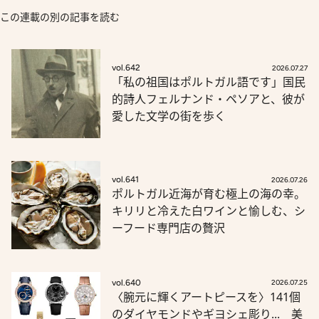
この連載の別の記事を読む
vol.642
2026.07.27
「私の祖国はポルトガル語です」国民
的詩人フェルナンド・ペソアと、彼が
愛した文学の街を歩く
vol.641
2026.07.26
ポルトガル近海が育む極上の海の幸。
キリリと冷えた白ワインと愉しむ、シ
ーフード専門店の贅沢
vol.640
2026.07.25
〈腕元に輝くアートピースを〉141個
のダイヤモンドやギヨシェ彫り... 美