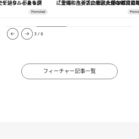
「土佐和ハーブかき氷」がOMO7高知に登場！生姜、山椒、大葉など目にも舌にも涼を呼ぶ郷土の味
【銀座で出合う最旬美容】美髪ケアや上質な眠
3
/
6
フィーチャー記事一覧