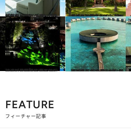
2023.1.16
【ハワイのラグジュアリーをリード】 “一流”だけが館内に揃う 「リッツカールトン ワイキキ」
旅＆お出かけ
2023.1.14
【ハワイといえば、このホテル】創業1927年「ロイヤル ハワイアン」 時代を超えて愛される永遠のアイコン
旅＆お出かけ
2023.1.14
【山口県長門湯本温泉を往く】 岩盤から湧く神授の湯「恩湯」と 金子みすゞの世界感に浸る
旅＆お出かけ
2023.1.11
【モルディブ・バリ・カリブ海】 波の音を枕に海辺で過ごす 自然とつながるリゾートホテル3選
旅＆お出かけ
FEATURE
フィーチャー記事