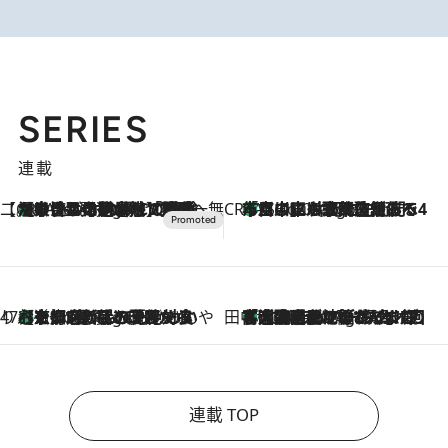
SERIES
連載
【CREA×星野リゾート】唯一無二。癒しと発見が待つ場所へ
【トンボの足水浴】ヒノキの香りに包まれて涼感マックス！約13℃の湧水かけ流しを避暑地「星野温泉 トンボの湯」で体験
4 Hours Ago
CREA'S CHOICE
「立川にも歌舞伎があるんだよ」 片岡仁左衛門・市川中車ら豪華座組みで4年目の立川立飛歌舞伎へ
6 Hours Ago
47都道府県の手みやげ ひんやりスイーツで夏を満喫
【京都府】この夏絶対食べたい 冷やしておいしいおやつ3選 ひと口目から心を掴む新緑のテリーヌ
6 Hours Ago
田中稲の勝手に再ブーム
「湘南乃風に憧れて」観客大盛上がりの“タオル回し”に、ラッパー顔負けの高速歌唱まで…さだまさし（74）のアグレッシブすぎる現在地
11 Hours Ago
連載 TOP