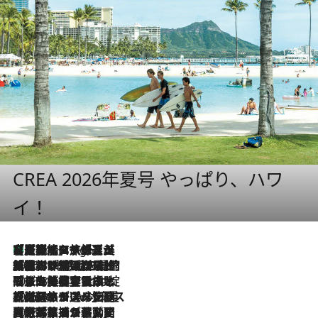
CREA 2026年夏号 やっぱり、ハワ
イ！
【厳選旅コスメ】「多機能アイテムがメイン！」旅好き美容エディターが選んだ夏旅ベストコスメを発表【Mサイズジップ】
6 Hours Ago
2026.8.6
「荷物が増えるほど旅ストレスは増す」美容ジャーナリストがたどり着いた最終結論。“化粧品を劇的に減らす”感動の凝縮美容とは
2026.8.6
「旅先には金髪ウィッグを持参」日本と同じメイクでは損してる!? 美容ジャーナリストが提案する“掟破りの旅美容”とは
2026.8.6
【厳選旅コスメ】「身軽さ＆UV対策重視！」ヘアアーティストshucoが選んだ夏旅ベストコスメを発表【Mサイズジップ】
2026.8.5
【厳選旅コスメ】国内をあちこち移動する河井菜摘が選んだ夏旅ベストコスメ発表！「リラックスアイテムはマスト」【Mサイズジップ】