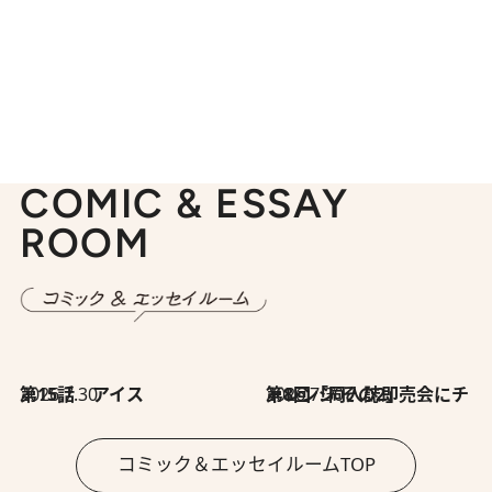
COMIC & ESSAY
ROOM
2026.7.30
第15話 アイス
2026.7.30
第8回「同人誌即売会にチャレンジ その2」
コミック＆エッセイルームTOP