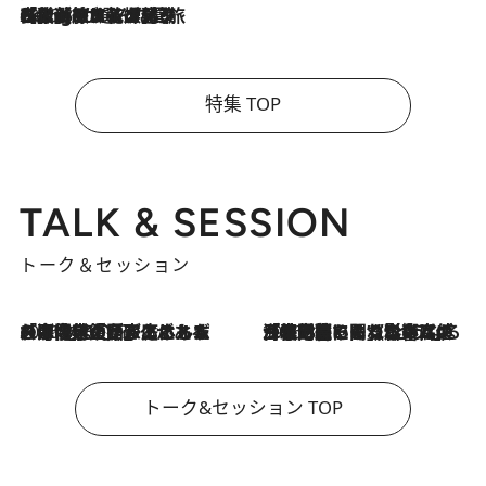
2026.8.4
【厳選旅コスメ】「紫外線＆乾燥対策しながらメイク感も！」ヘア＆メイクGeorgeが選んだ夏旅ベストコスメを発表！【Mサイズジップ】
特集 TOP
TALK & SESSION
トーク＆セッション
2026.8.3
「今後値上げがあるとすれば…」「リスクがあるのは今年の冬」エネルギー専門家が語る、ホルムズ海峡封鎖が家庭にもたらす“ある心配”
2026.8.3
「住宅建てられない…」「サーチャージ料の高値が続いている」ホルムズ海峡封鎖による影響はいつまで続く？《エネルギー専門家に聞く“どうなる日本の暮らし”》
トーク&セッション TOP