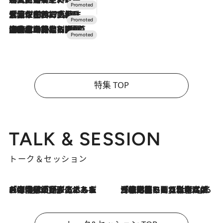
2026.7.17
「土佐和ハーブかき氷」がOMO7高知に登場！生姜、山椒、大葉など目にも舌にも涼を呼ぶ郷土の味
2026.7.10
NEW OPEN！【界 草津】名湯の地に誕生。趣の異なる2種の温泉と上州ならではの会席・蕎麦割烹など美食を味わう究極の癒やし旅
特集 TOP
TALK & SESSION
トーク＆セッション
2026.8.3
「今後値上げがあるとすれば…」「リスクがあるのは今年の冬」エネルギー専門家が語る、ホルムズ海峡封鎖が家庭にもたらす“ある心配”
2026.8.3
「住宅建てられない…」「サーチャージ料の高値が続いている」ホルムズ海峡封鎖による影響はいつまで続く？《エネルギー専門家に聞く“どうなる日本の暮らし”》