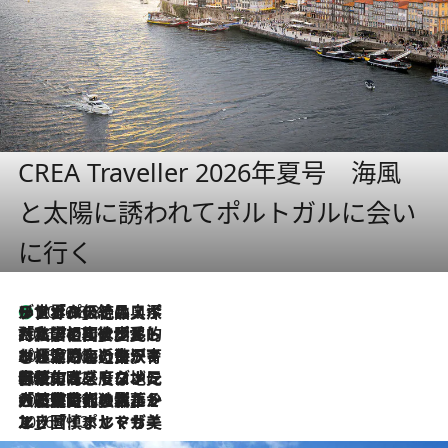
CREA Traveller 2026年夏号 海風
と太陽に誘われてポルトガルに会い
に行く
リスボンの絶品スイーツ「パステル・デ・ナタ」とは？ポルトガル伝統の奥深い世界へ
2026.8.8
2026.7.27
「私の祖国はポルトガル語です」国民的詩人フェルナンド・ペソアと、彼が愛した文学の街を歩く
2026.7.26
ポルトガル近海が育む極上の海の幸。キリリと冷えた白ワインと愉しむ、シーフード専門店の贅沢
2026.7.22
伝統の味をモダンに昇華。高感度な地元客が集う、リスボンの最旬ガストロノミー
2026.7.21
大航海時代の栄華から、震災、独裁、そして革命へ。ポルトガル・首都リスボンの石畳に刻まれた「歴史の光と影」
2026.7.13
エッセイ・ヤマザキマリ「慎ましくも美しき国 ポルトガル」