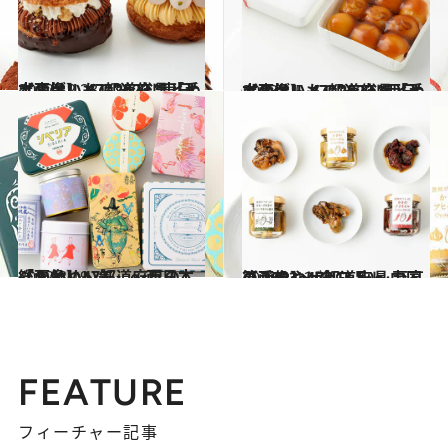
2022.12.23
【画像】 47都道府県「手土産グルメ」2023 “東日本の旨いもの”を総まとめ
グルメ
2023.1.5
【画像】 47都道府県「手土産グルメ」2023 “西日本の旨いもの”を総まとめ
グルメ
2022.3.19
【画像】47都道府県の「かわいい缶」～西日本総まとめ～
グルメ
2023.1.13
【画像】47都道府県 至高の手みやげリスト ～中国篇 2023～(全15品)
グルメ
FEATURE
フィーチャー記事