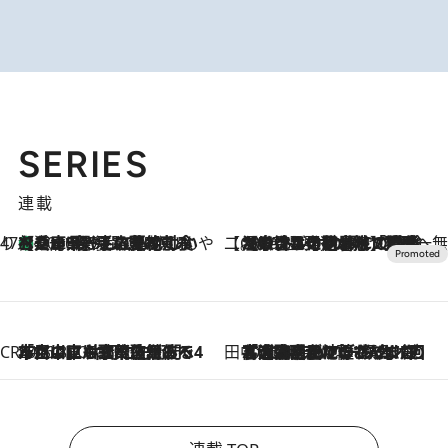
SERIES
連載
47都道府県の手みやげ ひんやりスイーツで夏を満喫
【兵庫県】この夏絶対食べたい 冷やしておいしいおやつ3選 淡路島の恵みをジェラートに集約
2026.8.8
【CREA×星野リゾート】唯一無二。癒しと発見が待つ場所へ
2026.8.7
【トンボの足水浴】ヒノキの香りに包まれて涼感マックス！約13℃の湧水かけ流しを避暑地「星野温泉 トンボの湯」で体験
CREA'S CHOICE
2026.8.7
「立川にも歌舞伎があるんだよ」 片岡仁左衛門・市川中車ら豪華座組みで4年目の立川立飛歌舞伎へ
田中稲の勝手に再ブーム
2026.8.7
「湘南乃風に憧れて」観客大盛上がりの“タオル回し”に、ラッパー顔負けの高速歌唱まで…さだまさし（74）のアグレッシブすぎる現在地