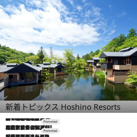
新着トピックス Hoshino Resorts
2026.8.7
【トンボの足水浴】ヒノキの香りに包まれて涼感マックス！約13℃の湧水かけ流しを避暑地「星野温泉 トンボの湯」で体験
2026.7.31
【ホテル帰省】という選択肢をOMOが提案。家族とほどよい距離を保つには「昼は実家、夜は気兼ねなくホテルで！」
2026.7.24
【夏限定ディナーコース】旬を迎える稚鮎や花ズッキーニなどをイタリア・トスカーナの郷土料理の手法で満喫！