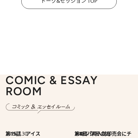
トーク&セッション TOP
COMIC & ESSAY
ROOM
2026.7.30
第15話 アイス
2026.7.30
第8回「同人誌即売会にチャレンジ その2」