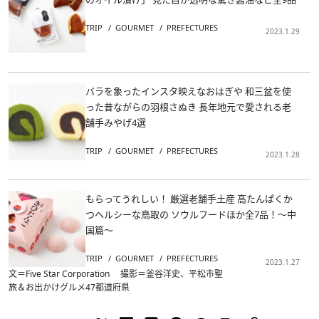
TRIP
GOURMET
PREFECTURES
2023.1.29
バラを象ったインスタ映えなおはぎや 和三盆を使
った昔ながらの羽根さぬき 長年地元で愛される老
舗手みやげ4選
TRIP
GOURMET
PREFECTURES
2023.1.28
もらってうれしい！ 厳選老舗手土産 高たんぱくか
つヘルシーな鳥取の ソウルフードほか全7品！～中
国篇～
TRIP
GOURMET
PREFECTURES
2023.1.27
文＝Five Star Corporation 撮影＝釜谷洋史、平松市聖
旅＆お出かけ
グルメ
47都道府県