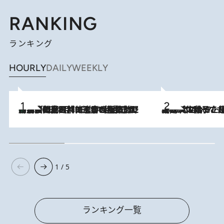
RANKING
ランキング
HOURLY
DAILY
WEEKLY
「最後に見られてよかった」上野動物園の東園パンダ舎が解体前に特別公開。8月16日まで延長されたパネル展と共に辿る“半世紀”のパンダ飼育《解体工事の図面あり》
2026.8.8
2026.8.5
【阿川佐和子さんの年とる力】なぜ70代で始めた趣味は“こんなに楽しい”のか？ ピアノ、俳句…スランプに陥っても続けられる“ある秘訣”とは
1 / 5
ランキング一覧