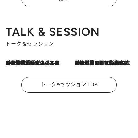
TALK & SESSION
トーク＆セッション
2026.8.3
「今後値上げがあるとすれば…」「リスクがあるのは今年の冬」エネルギー専門家が語る、ホルムズ海峡封鎖が家庭にもたらす“ある心配”
2026.8.3
「住宅建てられない…」「サーチャージ料の高値が続いている」ホルムズ海峡封鎖による影響はいつまで続く？《エネルギー専門家に聞く“どうなる日本の暮らし”》
トーク&セッション TOP