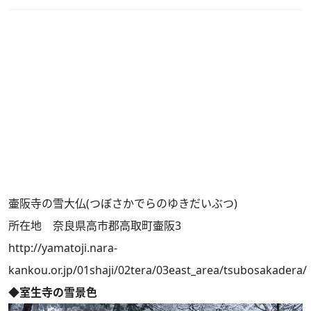
壷阪寺の雪大仏(つぼさかでらのゆきだいぶつ)
所在地 奈良県高市郡高取町壷阪3
http://yamatoji.nara-
kankou.or.jp/01shaji/02tera/03east_area/tsubosakadera/
◆室生寺の雪景色