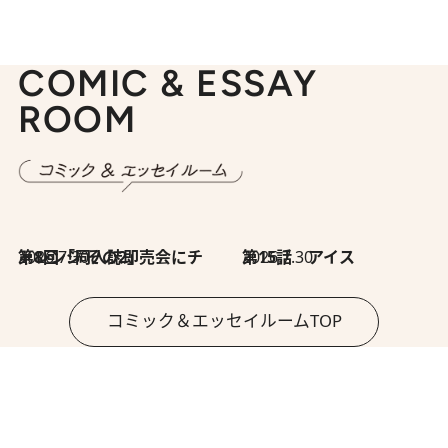
COMIC & ESSAY
ROOM
2026.7.30
第8回「同人誌即売会にチャレンジ その2」
2026.7.30
第15話 アイス
コミック＆エッセイルームTOP