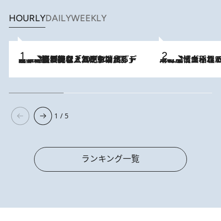
HOURLY
DAILY
WEEKLY
2026.8.5
【なぜ吉沢亮は「気配を消せる」のか？】興行収入208億の『国宝』を経て挑むミュージカル『ディア・エヴァン・ハンセン』。トップ俳優が舞台上でさらけ出した“孤独”とは
2026.8.5
下町風情あふれる台北屈指の人気エリア・大稲埕でセンスのいい台湾土産《ヴィン
1 / 5
ランキング一覧