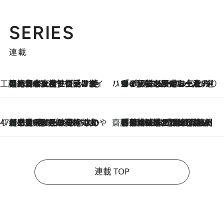
SERIES
連載
工藤まやのおもてなしハワイ
【ハワイ土産】ローカルの絶大な支持で復活！ 絶品の幻クッキー《元ファンの日本人女性が受け継いだ名店》
2026.8.6
ハワイ賢者 リサのお気に入りリスト
あの伝説の限定トートも！ リニューアルした「ディーン＆デルーカ ハワイ」で必須のお土産8選
2026.8.6
47都道府県の手みやげ ひんやりスイーツで夏を満喫
【三重県】この夏絶対食べたい 冷やしておいしいおやつ3選 お餅×アイスの新感覚スイーツ
2026.8.6
齋藤 薫 美容脳ルネサンス
「荷物が増えるほど旅ストレスは増す」美容ジャーナリストがたどり着いた最終結論。“化粧品を劇的に減らす”感動の凝縮美容とは
2026.8.6
連載 TOP