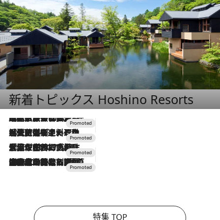
新着トピックス Hoshino Resorts
2026.7.31
【ホテル帰省】という選択肢をOMOが提案。家族とほどよい距離を保つには「昼は実家、夜は気兼ねなくホテルで！」
2026.7.24
【夏限定ディナーコース】旬を迎える稚鮎や花ズッキーニなどをイタリア・トスカーナの郷土料理の手法で満喫！
2026.7.17
「土佐和ハーブかき氷」がOMO7高知に登場！生姜、山椒、大葉など目にも舌にも涼を呼ぶ郷土の味
2026.7.10
NEW OPEN！【界 草津】名湯の地に誕生。趣の異なる2種の温泉と上州ならではの会席・蕎麦割烹など美食を味わう究極の癒やし旅
特集 TOP