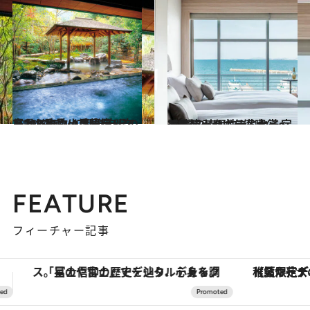
2022.8.30
【2022年】47都道府県の ひとりにいい温泉宿リスト118選！ ～兵庫県＆奈良県＆和歌山県篇～
旅＆お出かけ
2022.7.5
お気に入りホテル大賞～近畿篇～ 個性あふれる宿で“旅の幸せ”を満喫
旅＆お出かけ
FEATURE
フィーチャー記事
【夏限定ディナーコース】旬を迎える稚鮎や花ズッキーニなどをイタリア・トスカーナの郷土料理の手法で満喫！
【銀座で出合う最旬美容】美髪ケアや上質な眠