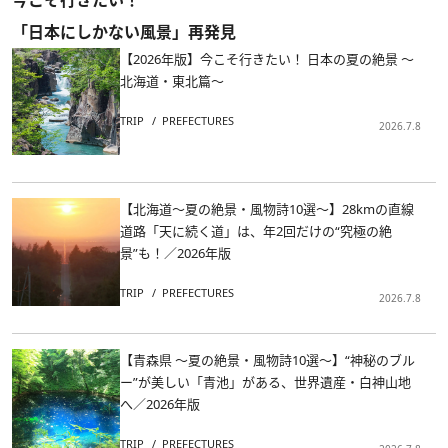
「日本にしかない風景」再発見
【2026年版】今こそ行きたい！ 日本の夏の絶景 ～
北海道・東北篇～
TRIP
PREFECTURES
2026.7.8
【北海道～夏の絶景・風物詩10選～】28kmの直線
道路「天に続く道」は、年2回だけの“究極の絶
景”も！／2026年版
TRIP
PREFECTURES
2026.7.8
【青森県 ～夏の絶景・風物詩10選～】“神秘のブル
ー”が美しい「青池」がある、世界遺産・白神山地
へ／2026年版
TRIP
PREFECTURES