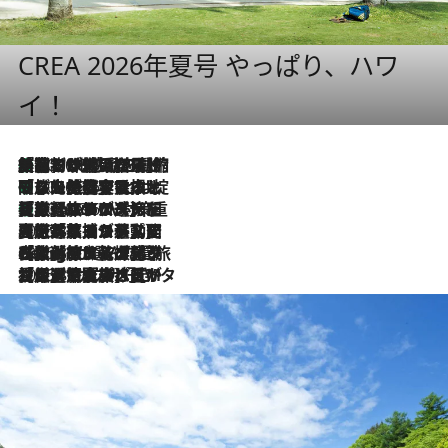
CREA 2026年夏号 やっぱり、ハワ
イ！
「荷物が増えるほど旅ストレスは増す」美容ジャーナリストがたどり着いた最終結論。“化粧品を劇的に減らす”感動の凝縮美容とは
2026.8.6
「旅先には金髪ウィッグを持参」日本と同じメイクでは損してる!? 美容ジャーナリストが提案する“掟破りの旅美容”とは
2026.8.6
【厳選旅コスメ】「身軽さ＆UV対策重視！」ヘアアーティストshucoが選んだ夏旅ベストコスメを発表【Mサイズジップ】
2026.8.6
2026.8.5
【厳選旅コスメ】国内をあちこち移動する河井菜摘が選んだ夏旅ベストコスメ発表！「リラックスアイテムはマスト」【Mサイズジップ】
2026.8.4
【厳選旅コスメ】「紫外線＆乾燥対策しながらメイク感も！」ヘア＆メイクGeorgeが選んだ夏旅ベストコスメを発表！【Mサイズジップ】
2026.8.3
【厳選旅コスメ】「保湿もタイパ重視！」“サウナ好き”タレント清水みさとが愛用する夏旅ベストコスメを発表！【Mサイズジップ】