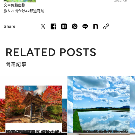
2026.7.8
文＝佐藤由樹
旅＆お出かけ
47都道府県
Share
RELATED POSTS
関連記事
2022.11.5
【画像】2022年版 いつか行きたい！ 日本の秋の絶景 ～近畿篇～
旅＆お出かけ
2022.4.14
【画像】2022年版 いつか行きたい！ 日本の春の絶景 ～近畿篇～
旅＆お出かけ