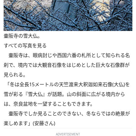
壷阪寺の雪大仏。
すべての写真を見る
壷阪寺は、眼病封じや西国六番の札所として知られる名
刹で、境内では大観音石像をはじめとした巨大な石像群が
見られる。
「冬は全長15メートルの天竺渡来大釈迦如来石像(大仏)を
雪が彩る『雪大仏』が話題。山の斜面に広がる境内から
は、奈良盆地を一望することもできます。
壷阪寺でしか見ることのできない、冬ならではの絶景が
楽しめます」(安藤さん)
ADVERTISEMENT