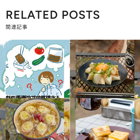
RELATED POSTS
関連記事
2022.9.3
ソロキャンプで料理をしたい！ 献立の立て方と5つの調理のコツとは？
グルメ
2022.9.3
【日本酒】に合うソロキャンプ料理 その場で作る2品＆家で仕込む1品 覚えたらすぐ実践できる手軽さです！
グルメ