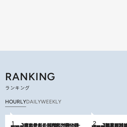
RANKING
ランキング
HOURLY
DAILY
WEEKLY
2026.8.3
《「文士の子ども被害者の会」発足！》阿川佐和子（72）が語る遠藤周作に北杜夫、劇作家・矢代静一の子どもたちの“文豪プライベート事件簿”
2026.8.8
「最後に見られてよかった」上野動物園の東園パンダ舎が解体前に特別公開。8月16日まで延長されたパネル展と共に辿る“半世紀”のパンダ飼育《解体工事の図面あり》