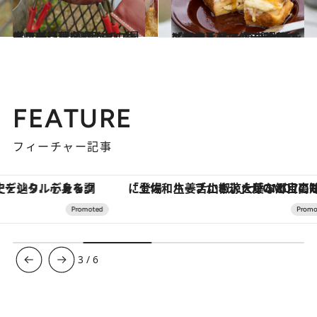
2022.9.3
【ワイン】に合うソロキャンプ料理 簡単なのに見栄えが豪華な3品 白にも赤にもピッタリ！
グルメ
2022.4.17
【アウトドアレシピ4種をご紹介】 キャンプの朝ごはんは手軽に 簡単調理のメスティンで作ろう
グルメ
FEATURE
フィーチャー記事
「土佐和ハーブかき氷」がOMO7高知に登場！生姜、山椒、大葉など目にも舌にも涼を呼ぶ郷土の味
3
/
6