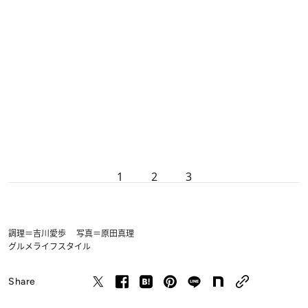
1
2
3
調理＝吉川愛歩 写真＝原田真理
グルメ
ライフスタイル
Share