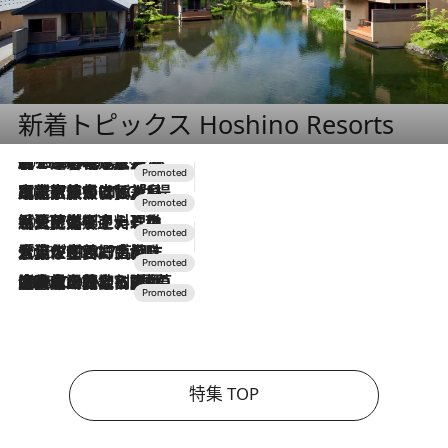
新着トピックス Hoshino Resorts
2026.8.7
【トンボの足水浴】ヒノキの香りに包まれて涼感マックス！約13℃の湧水かけ流しを避暑地「星野温泉 トンボの湯」で体験
2026.7.31
【ホテル帰省】という選択肢をOMOが提案。家族とほどよい距離を保つには「昼は実家、夜は気兼ねなくホテルで！」
2026.7.24
【夏限定ディナーコース】旬を迎える稚鮎や花ズッキーニなどをイタリア・トスカーナの郷土料理の手法で満喫！
2026.7.17
「土佐和ハーブかき氷」がOMO7高知に登場！生姜、山椒、大葉など目にも舌にも涼を呼ぶ郷土の味
2026.7.10
NEW OPEN！【界 草津】名湯の地に誕生。趣の異なる2種の温泉と上州ならではの会席・蕎麦割烹など美食を味わう究極の癒やし旅
特集 TOP