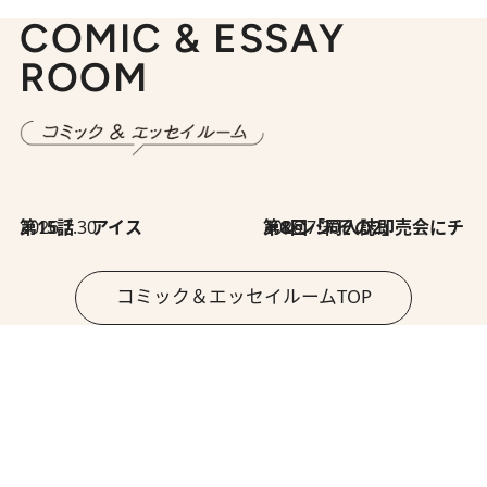
COMIC & ESSAY
ROOM
2026.7.30
第15話 アイス
2026.7.30
第8回「同人誌即売会にチャレンジ その2」
コミック＆エッセイルームTOP