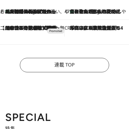
そおだよおこの関西おいしい、おやつ紀行
［大阪府箕面市］一皿一皿目の前で仕上げられる、料理を巧みに組み込んだアシェットデセールコース「ミチル アシェット デセール（Michiru assiette dessert）」
5 Hours Ago
47都道府県の手みやげ ひんやりスイーツで夏を満喫
【和歌山県】この夏絶対食べたい 冷やしておいしいおやつ3選 みかんがごろっと丸ごと入ったジュレ
5 Hours Ago
【CREA×星野リゾート】唯一無二。癒しと発見が待つ場所へ
2026.8.7
【トンボの足水浴】ヒノキの香りに包まれて涼感マックス！約13℃の湧水かけ流しを避暑地「星野温泉 トンボの湯」で体験
CREA'S CHOICE
2026.8.7
「立川にも歌舞伎があるんだよ」 片岡仁左衛門・市川中車ら豪華座組みで4年目の立川立飛歌舞伎へ
連載 TOP
SPECIAL
特集