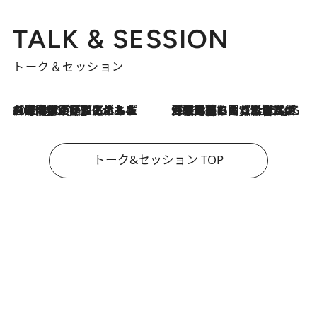
TALK & SESSION
トーク＆セッション
2026.8.3
「今後値上げがあるとすれば…」「リスクがあるのは今年の冬」エネルギー専門家が語る、ホルムズ海峡封鎖が家庭にもたらす“ある心配”
2026.8.3
「住宅建てられない…」「サーチャージ料の高値が続いている」ホルムズ海峡封鎖による影響はいつまで続く？《エネルギー専門家に聞く“どうなる日本の暮らし”》
トーク&セッション TOP