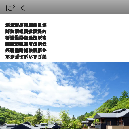
に行く
2026.8.8
リスボンの絶品スイーツ「パステル・デ・ナタ」とは？ポルトガル伝統の奥深い世界へ
2026.7.27
「私の祖国はポルトガル語です」国民的詩人フェルナンド・ペソアと、彼が愛した文学の街を歩く
2026.7.26
ポルトガル近海が育む極上の海の幸。キリリと冷えた白ワインと愉しむ、シーフード専門店の贅沢
2026.7.22
伝統の味をモダンに昇華。高感度な地元客が集う、リスボンの最旬ガストロノミー
2026.7.21
大航海時代の栄華から、震災、独裁、そして革命へ。ポルトガル・首都リスボンの石畳に刻まれた「歴史の光と影」
2026.7.13
エッセイ・ヤマザキマリ「慎ましくも美しき国 ポルトガル」