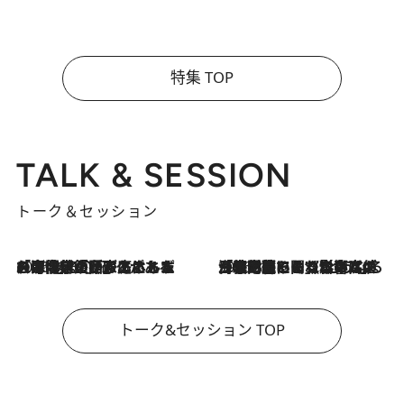
特集 TOP
TALK & SESSION
トーク＆セッション
2026.8.3
「今後値上げがあるとすれば…」「リスクがあるのは今年の冬」エネルギー専門家が語る、ホルムズ海峡封鎖が家庭にもたらす“ある心配”
2026.8.3
「住宅建てられない…」「サーチャージ料の高値が続いている」ホルムズ海峡封鎖による影響はいつまで続く？《エネルギー専門家に聞く“どうなる日本の暮らし”》
トーク&セッション TOP