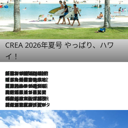
CREA 2026年夏号 やっぱり、ハワ
イ！
「荷物が増えるほど旅ストレスは増す」美容ジャーナリストがたどり着いた最終結論。“化粧品を劇的に減らす”感動の凝縮美容とは
10 Hours Ago
「旅先には金髪ウィッグを持参」日本と同じメイクでは損してる!? 美容ジャーナリストが提案する“掟破りの旅美容”とは
10 Hours Ago
【厳選旅コスメ】「身軽さ＆UV対策重視！」ヘアアーティストshucoが選んだ夏旅ベストコスメを発表【Mサイズジップ】
10 Hours Ago
2026.8.5
【厳選旅コスメ】国内をあちこち移動する河井菜摘が選んだ夏旅ベストコスメ発表！「リラックスアイテムはマスト」【Mサイズジップ】
2026.8.4
【厳選旅コスメ】「紫外線＆乾燥対策しながらメイク感も！」ヘア＆メイクGeorgeが選んだ夏旅ベストコスメを発表！【Mサイズジップ】
2026.8.3
【厳選旅コスメ】「保湿もタイパ重視！」“サウナ好き”タレント清水みさとが愛用する夏旅ベストコスメを発表！【Mサイズジップ】