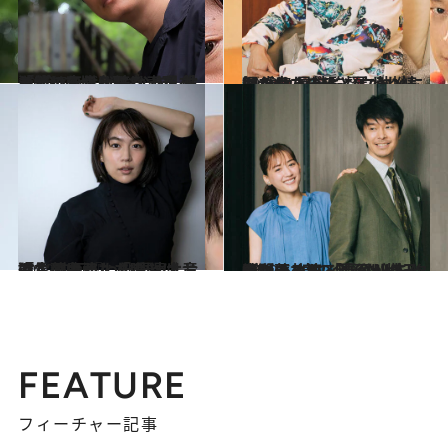
2022.7.6
「僕はまだ色んな表現をしたいから」 お父さん役を演じる世代になった 井浦新の変化し続ける“今”を切り取る
カルチャー
2022.7.2
顔が良すぎると言われ続けた カン・ドンウォンも41歳。 是枝監督に執拗に撮られたのは…
カルチャー
2022.6.6
「言葉は発した瞬間に、遠くにいく」 俳優・木竜麻生の豊かな「ことば論」 映画『わたし達はおとな』主演
カルチャー
2022.6.12
再びの共演、長谷川博己×綾瀬はるか 「長谷川さんがお薦めする映画が 怖い(笑)」。息の合ったトーク全開
カルチャー
FEATURE
フィーチャー記事