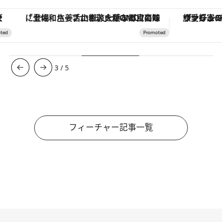
「土佐和ハーブかき氷」がOMO7高知に登場！生姜、山椒、大葉など目にも舌にも涼を呼ぶ郷土の味
ヴァシュロン・コンスタンタン
3
/
5
フィーチャー記事一覧