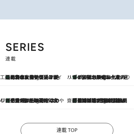
SERIES
連載
工藤まやのおもてなしハワイ
【ハワイ土産】ローカルの絶大な支持で復活！ 絶品の幻クッキー《元ファンの日本人女性が受け継いだ名店》
10 Hours Ago
ハワイ賢者 リサのお気に入りリスト
あの伝説の限定トートも！ リニューアルした「ディーン＆デルーカ ハワイ」で必須のお土産8選
10 Hours Ago
47都道府県の手みやげ ひんやりスイーツで夏を満喫
【三重県】この夏絶対食べたい 冷やしておいしいおやつ3選 お餅×アイスの新感覚スイーツ
10 Hours Ago
齋藤 薫 美容脳ルネサンス
「荷物が増えるほど旅ストレスは増す」美容ジャーナリストがたどり着いた最終結論。“化粧品を劇的に減らす”感動の凝縮美容とは
10 Hours Ago
連載 TOP