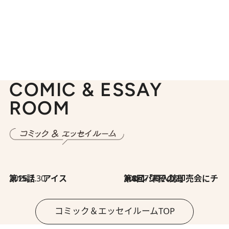
COMIC & ESSAY
ROOM
2026.7.30
第15話 アイス
2026.7.30
第8回「同人誌即売会にチャレンジ その2」
コミック＆エッセイルームTOP