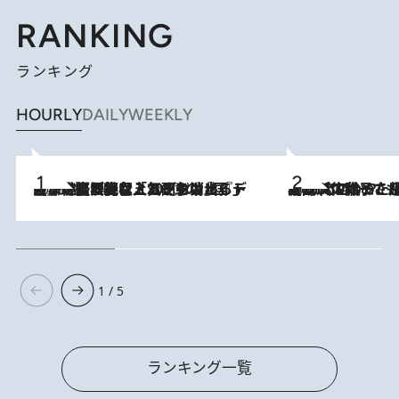
RANKING
ランキング
HOURLY
DAILY
WEEKLY
2026.8.5
【なぜ吉沢亮は「気配を消せる」のか？】興行収入208億の『国宝』を経て挑むミュージカル『ディア・エヴァン・ハンセン』。トップ俳優が舞台上でさらけ出した“孤独”とは
2026.8.5
【阿川佐和子さんの年とる力】なぜ70代で始めた趣味は“こんなに楽しい”のか？ ピアノ、俳句…スランプに陥っても続けられる“ある秘訣”とは
1 / 5
ランキング一覧