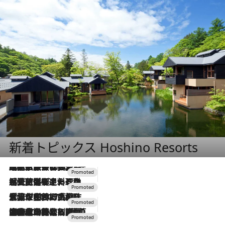
新着トピックス Hoshino Resorts
2026.7.31
【ホテル帰省】という選択肢をOMOが提案。家族とほどよい距離を保つには「昼は実家、夜は気兼ねなくホテルで！」
2026.7.24
【夏限定ディナーコース】旬を迎える稚鮎や花ズッキーニなどをイタリア・トスカーナの郷土料理の手法で満喫！
2026.7.17
「土佐和ハーブかき氷」がOMO7高知に登場！生姜、山椒、大葉など目にも舌にも涼を呼ぶ郷土の味
2026.7.10
NEW OPEN！【界 草津】名湯の地に誕生。趣の異なる2種の温泉と上州ならではの会席・蕎麦割烹など美食を味わう究極の癒やし旅