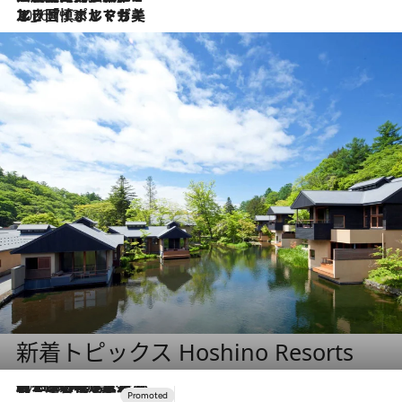
2026.7.13
エッセイ・ヤマザキマリ「慎ましくも美しき国 ポルトガル」
新着トピックス Hoshino Resorts
2026.8.7
【トンボの足水浴】ヒノキの香りに包まれて涼感マックス！約13℃の湧水かけ流しを避暑地「星野温泉 トンボの湯」で体験