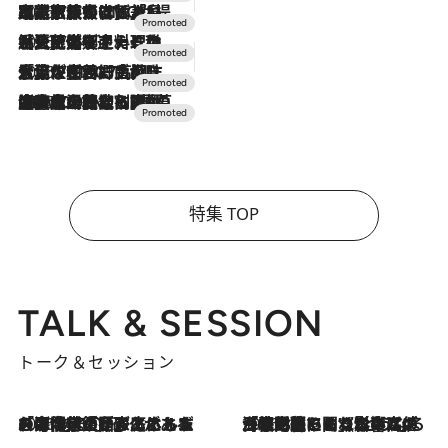
2026.7.31
【ホテル帰省】という選択肢をOMOが提案。家族とほどよい距離を保つには「昼は実家、夜は気兼ねなくホテルで！」
2026.7.24
【夏限定ディナーコース】旬を迎える稚鮎や花ズッキーニなどをイタリア・トスカーナの郷土料理の手法で満喫！
2026.7.17
「土佐和ハーブかき氷」がOMO7高知に登場！生姜、山椒、大葉など目にも舌にも涼を呼ぶ郷土の味
2026.7.10
NEW OPEN！【界 草津】名湯の地に誕生。趣の異なる2種の温泉と上州ならではの会席・蕎麦割烹など美食を味わう究極の癒やし旅
特集 TOP
TALK & SESSION
トーク＆セッション
2026.8.3
「今後値上げがあるとすれば…」「リスクがあるのは今年の冬」エネルギー専門家が語る、ホルムズ海峡封鎖が家庭にもたらす“ある心配”
2026.8.3
「住宅建てられない…」「サーチャージ料の高値が続いている」ホルムズ海峡封鎖による影響はいつまで続く？《エネルギー専門家に聞く“どうなる日本の暮らし”》