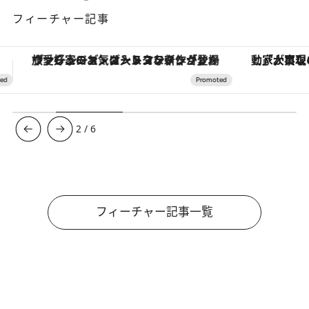
フィーチャー記事
「大事なのは地域の意識を変えること」。ロレックス賞受賞の自然保護活動家が実現させたナイジェリアの自然環境の復活
【銀座で出合う最旬美容】美髪ケアや上質な眠
3
/
6
フィーチャー記事一覧