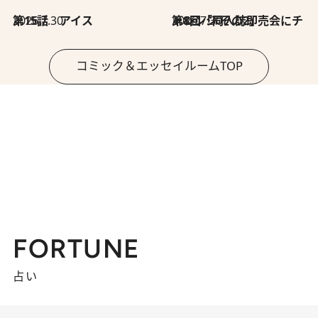
2026.7.30
第15話 アイス
2026.7.30
第8回「同人誌即売会にチャレンジ その2」
コミック＆エッセイルームTOP
FORTUNE
占い