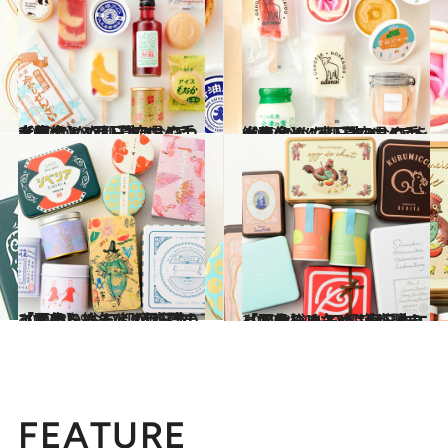
2022.7.20
【画像】47都道府県の手土産 つめたい夏のおやつ大集合！ “西日本エリアを総まとめ”
グルメ
2022.7.6
【画像】47都道府県の手土産 つめたい夏のおやつ大集合！ “東日本エリアを総まとめ”
グルメ
2022.3.19
【画像】 おいしいが詰まっている！ 47都道府県の「かわいい缶」 “西日本エリアを総まとめ”
グルメ
2022.3.10
【画像】 おいしいが詰まっている！ 47都道府県の「かわいい缶」 “東日本エリアを総まとめ”
グルメ
FEATURE