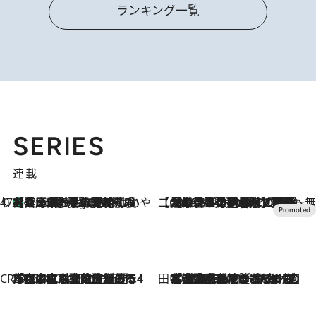
ランキング一覧
SERIES
連載
47都道府県の手みやげ ひんやりスイーツで夏を満喫
【兵庫県】この夏絶対食べたい 冷やしておいしいおやつ3選 淡路島の恵みをジェラートに集約
7 Hours Ago
【CREA×星野リゾート】唯一無二。癒しと発見が待つ場所へ
2026.8.7
【トンボの足水浴】ヒノキの香りに包まれて涼感マックス！約13℃の湧水かけ流しを避暑地「星野温泉 トンボの湯」で体験
CREA'S CHOICE
2026.8.7
「立川にも歌舞伎があるんだよ」 片岡仁左衛門・市川中車ら豪華座組みで4年目の立川立飛歌舞伎へ
田中稲の勝手に再ブーム
2026.8.7
「湘南乃風に憧れて」観客大盛上がりの“タオル回し”に、ラッパー顔負けの高速歌唱まで…さだまさし（74）のアグレッシブすぎる現在地