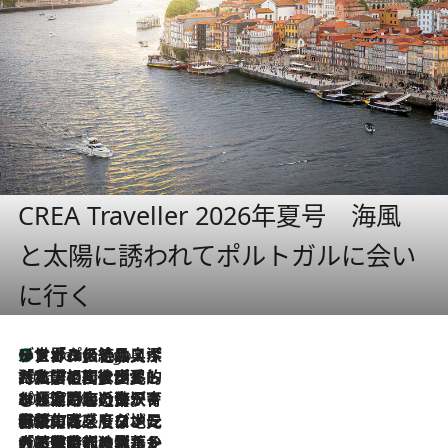
CREA Traveller 2026年夏号 海風
と太陽に誘われてポルトガルに会い
に行く
リスボンの絶品スイーツ「パステル・デ・ナタ」とは？ポルトガル伝統の奥深い世界へ
7 Hours Ago
2026.7.27
「私の祖国はポルトガル語です」国民的詩人フェルナンド・ペソアと、彼が愛した文学の街を歩く
2026.7.26
ポルトガル近海が育む極上の海の幸。キリリと冷えた白ワインと愉しむ、シーフード専門店の贅沢
2026.7.22
伝統の味をモダンに昇華。高感度な地元客が集う、リスボンの最旬ガストロノミー
2026.7.21
大航海時代の栄華から、震災、独裁、そして革命へ。ポルトガル・首都リスボンの石畳に刻まれた「歴史の光と影」