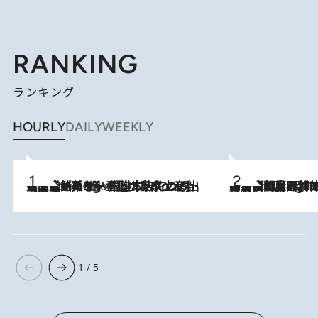
RANKING
ランキング
HOURLY
DAILY
WEEKLY
【間違いのない王道・東京土産】資生堂パーラー 銀座本店でのみ出会える銘菓5選《極上プディング・濃厚チーズケーキ・ボンボンショコラほか》
7 Hours Ago
「最後に見られてよかった」上野動物園の東園パンダ舎が解体前に特別公開。8月16日まで延長されたパネル展と共に辿る“半世紀”のパンダ飼育《解体工事の図面あり》
7 Hours Ago
1 / 5