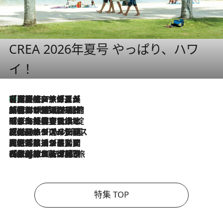
CREA 2026年夏号 やっぱり、ハワ
イ！
【厳選旅コスメ】「多機能アイテムがメイン！」旅好き美容エディターが選んだ夏旅ベストコスメを発表【Mサイズジップ】
2026.8.7
2026.8.6
「荷物が増えるほど旅ストレスは増す」美容ジャーナリストがたどり着いた最終結論。“化粧品を劇的に減らす”感動の凝縮美容とは
2026.8.6
「旅先には金髪ウィッグを持参」日本と同じメイクでは損してる!? 美容ジャーナリストが提案する“掟破りの旅美容”とは
2026.8.6
【厳選旅コスメ】「身軽さ＆UV対策重視！」ヘアアーティストshucoが選んだ夏旅ベストコスメを発表【Mサイズジップ】
2026.8.5
【厳選旅コスメ】国内をあちこち移動する河井菜摘が選んだ夏旅ベストコスメ発表！「リラックスアイテムはマスト」【Mサイズジップ】
2026.8.4
【厳選旅コスメ】「紫外線＆乾燥対策しながらメイク感も！」ヘア＆メイクGeorgeが選んだ夏旅ベストコスメを発表！【Mサイズジップ】
特集 TOP