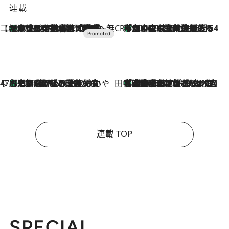
連載
【CREA×星野リゾート】唯一無二。癒しと発見が待つ場所へ
【トンボの足水浴】ヒノキの香りに包まれて涼感マックス！約13℃の湧水かけ流しを避暑地「星野温泉 トンボの湯」で体験
2026.8.7
CREA'S CHOICE
「立川にも歌舞伎があるんだよ」 片岡仁左衛門・市川中車ら豪華座組みで4年目の立川立飛歌舞伎へ
2026.8.7
47都道府県の手みやげ ひんやりスイーツで夏を満喫
【京都府】この夏絶対食べたい 冷やしておいしいおやつ3選 ひと口目から心を掴む新緑のテリーヌ
2026.8.7
田中稲の勝手に再ブーム
「湘南乃風に憧れて」観客大盛上がりの“タオル回し”に、ラッパー顔負けの高速歌唱まで…さだまさし（74）のアグレッシブすぎる現在地
2026.8.7
連載 TOP
SPECIAL