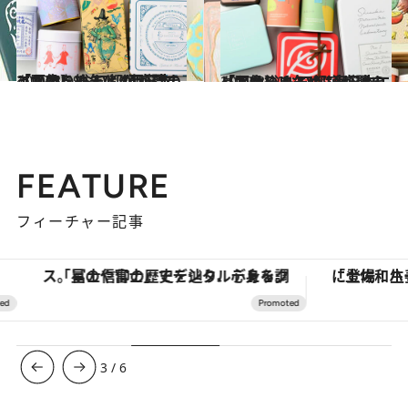
2022.3.19
【画像】 おいしいが詰まっている！ 47都道府県の「かわいい缶」 “西日本エリアを総まとめ”
グルメ
2022.3.10
【画像】 おいしいが詰まっている！ 47都道府県の「かわいい缶」 “東日本エリアを総まとめ”
グルメ
FEATURE
フィーチャー記事
「星のや富士」でデジタルデトックス。冨士信仰の歴史を辿り、心身を調える。
3
/
6