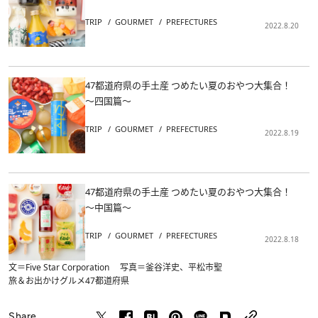
TRIP
GOURMET
PREFECTURES
2022.8.20
47都道府県の手土産 つめたい夏のおやつ大集合！
～四国篇～
TRIP
GOURMET
PREFECTURES
2022.8.19
47都道府県の手土産 つめたい夏のおやつ大集合！
～中国篇～
TRIP
GOURMET
PREFECTURES
2022.8.18
文＝Five Star Corporation 写真＝釜谷洋史、平松市聖
旅＆お出かけ
グルメ
47都道府県
Share