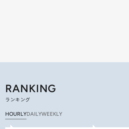
RANKING
ランキング
HOURLY
DAILY
WEEKLY