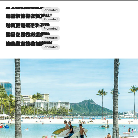
【トンボの足水浴】ヒノキの香りに包まれて涼感マックス！約13℃の湧水かけ流しを避暑地「星野温泉 トンボの湯」で体験
2026.8.7
2026.7.31
【ホテル帰省】という選択肢をOMOが提案。家族とほどよい距離を保つには「昼は実家、夜は気兼ねなくホテルで！」
2026.7.24
【夏限定ディナーコース】旬を迎える稚鮎や花ズッキーニなどをイタリア・トスカーナの郷土料理の手法で満喫！
2026.7.17
「土佐和ハーブかき氷」がOMO7高知に登場！生姜、山椒、大葉など目にも舌にも涼を呼ぶ郷土の味
2026.7.10
NEW OPEN！【界 草津】名湯の地に誕生。趣の異なる2種の温泉と上州ならではの会席・蕎麦割烹など美食を味わう究極の癒やし旅