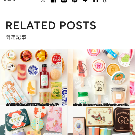
RELATED POSTS
関連記事
2022.7.20
【画像】47都道府県の手土産 つめたい夏のおやつ大集合！ “西日本エリアを総まとめ”
グルメ
2022.7.6
【画像】47都道府県の手土産 つめたい夏のおやつ大集合！ “東日本エリアを総まとめ”
グルメ