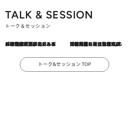
TALK & SESSION
トーク＆セッション
2026.8.3
「今後値上げがあるとすれば…」「リスクがあるのは今年の冬」エネルギー専門家が語る、ホルムズ海峡封鎖が家庭にもたらす“ある心配”
2026.8.3
「住宅建てられない…」「サーチャージ料の高値が続いている」ホルムズ海峡封鎖による影響はいつまで続く？《エネルギー専門家に聞く“どうなる日本の暮らし”》
トーク&セッション TOP