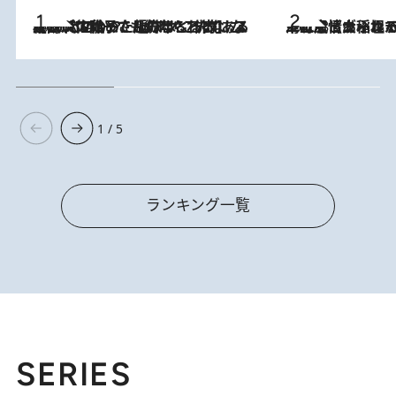
2026.8.5
【阿川佐和子さんの年とる力】なぜ70代で始めた趣味は“こんなに楽しい”のか？ ピアノ、俳句…スランプに陥っても続けられる“ある秘訣”とは
2026.8.5
下町風情あふれる台北屈指の人気エリア・大稲埕でセンスのいい台湾土産《ヴィン
1 / 5
ランキング一覧
SERIES