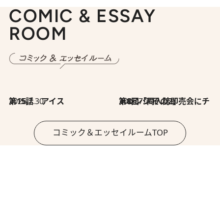
COMIC & ESSAY
ROOM
2026.7.30
第15話 アイス
2026.7.30
第8回「同人誌即売会にチャレンジ その2」
コミック＆エッセイルームTOP