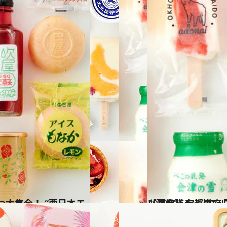
2022.7.6
【画像】47都道府県の手土産 つめたい夏のおやつ大集合！ “東日本エリアを総まとめ”
グルメ