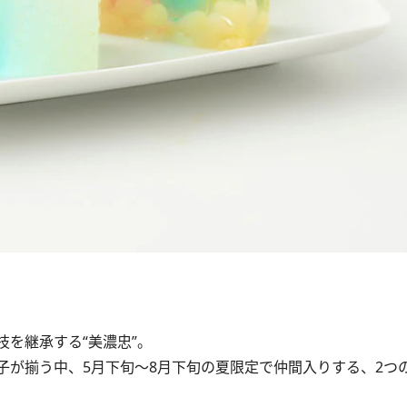
技を継承する“美濃忠”。
が揃う中、5月下旬～8月下旬の夏限定で仲間入りする、2つ