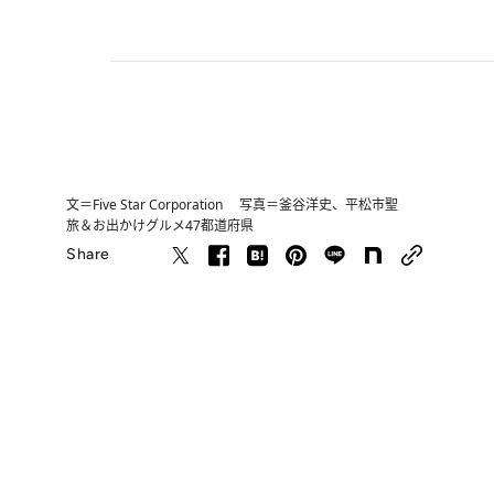
文＝Five Star Corporation 写真＝釜谷洋史、平松市聖
旅＆お出かけ
グルメ
47都道府県
Share