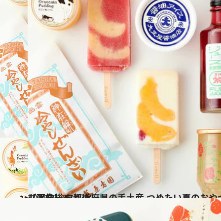
2022.7.20
【画像】47都道府県の手土産 つめたい夏のおやつ大集合！ “西日本エリアを総まとめ”
グルメ