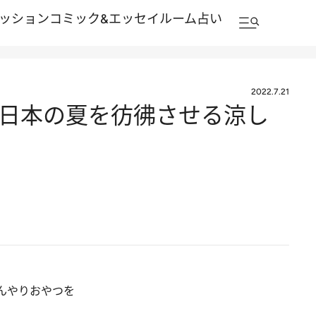
ッション
コミック&エッセイルーム
占い
2022.7.21
 日本の夏を彷彿させる涼し
んやりおやつを