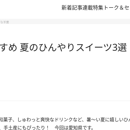
新着記事
連載
特集
トーク＆セ
げな羊羹
すめ 夏のひんやりスイーツ3選
和菓子、しゅわっと爽快なドリンクなど、暑～い夏に嬉しいひ
、手土産にもぴったり！ 今回は愛知県です。