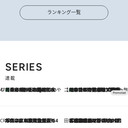
ランキング一覧
SERIES
連載
47都道府県の手みやげ ひんやりスイーツで夏を満喫
【兵庫県】この夏絶対食べたい 冷やしておいしいおやつ3選 淡路島の恵みをジェラートに集約
16 Minutes Ago
【CREA×星野リゾート】唯一無二。癒しと発見が待つ場所へ
【トンボの足水浴】ヒノキの香りに包まれて涼感マックス！約13℃の湧水かけ流しを避暑地「星野温泉 トンボの湯」で体験
2026.8.7
CREA'S CHOICE
2026.8.7
「立川にも歌舞伎があるんだよ」 片岡仁左衛門・市川中車ら豪華座組みで4年目の立川立飛歌舞伎へ
田中稲の勝手に再ブーム
2026.8.7
「湘南乃風に憧れて」観客大盛上がりの“タオル回し”に、ラッパー顔負けの高速歌唱まで…さだまさし（74）のアグレッシブすぎる現在地