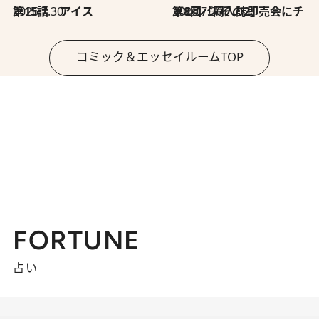
2026.7.30
第15話 アイス
2026.7.30
第8回「同人誌即売会にチャレンジ その2」
コミック＆エッセイルームTOP
FORTUNE
占い