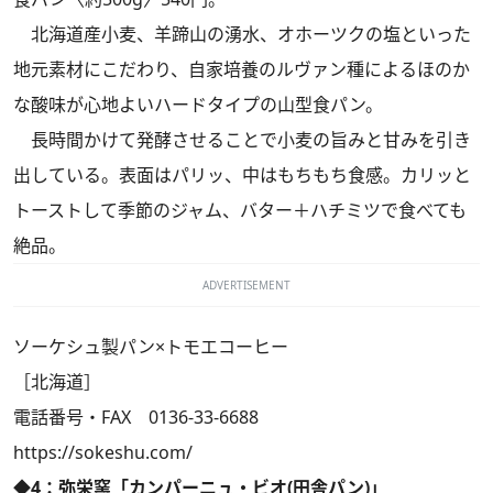
北海道産小麦、羊蹄山の湧水、オホーツクの塩といった
地元素材にこだわり、自家培養のルヴァン種によるほのか
な酸味が心地よいハードタイプの山型食パン。
長時間かけて発酵させることで小麦の旨みと甘みを引き
出している。表面はパリッ、中はもちもち食感。カリッと
トーストして季節のジャム、バター＋ハチミツで食べても
絶品。
ADVERTISEMENT
ソーケシュ製パン×トモエコーヒー
［北海道］
電話番号・FAX 0136-33-6688
https://sokeshu.com/
◆4：弥栄窯「カンパーニュ・ビオ(田舎パン)」