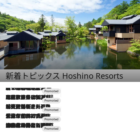
新着トピックス Hoshino Resorts
【トンボの足水浴】ヒノキの香りに包まれて涼感マックス！約13℃の湧水かけ流しを避暑地「星野温泉 トンボの湯」で体験
2026.8.7
2026.7.31
【ホテル帰省】という選択肢をOMOが提案。家族とほどよい距離を保つには「昼は実家、夜は気兼ねなくホテルで！」
2026.7.24
【夏限定ディナーコース】旬を迎える稚鮎や花ズッキーニなどをイタリア・トスカーナの郷土料理の手法で満喫！
2026.7.17
「土佐和ハーブかき氷」がOMO7高知に登場！生姜、山椒、大葉など目にも舌にも涼を呼ぶ郷土の味
2026.7.10
NEW OPEN！【界 草津】名湯の地に誕生。趣の異なる2種の温泉と上州ならではの会席・蕎麦割烹など美食を味わう究極の癒やし旅