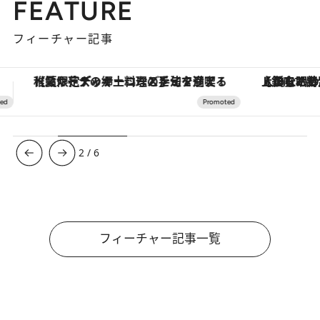
FEATURE
フィーチャー記事
【銀座で出合う最旬美容】美髪ケアや上質な眠り…セルフケアのアップデートから、特別な名入れギフトまで。大人のための「ReFa GINZA」クルーズ
3
/
6
フィーチャー記事一覧