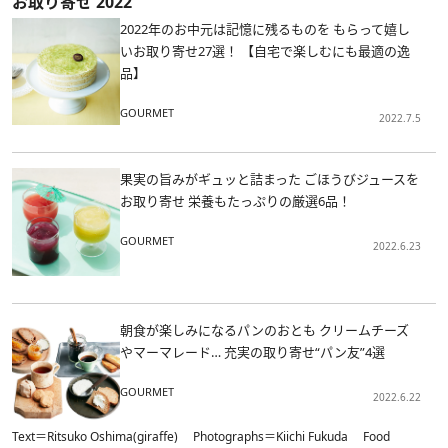
お取り寄せ 2022
2022年のお中元は記憶に残るものを もらって嬉し
いお取り寄せ27選！ 【自宅で楽しむにも最適の逸
品】
GOURMET
2022.7.5
果実の旨みがギュッと詰まった ごほうびジュースを
お取り寄せ 栄養もたっぷりの厳選6品！
GOURMET
2022.6.23
朝食が楽しみになるパンのおとも クリームチーズ
やマーマレード… 充実の取り寄せ“パン友”4選
GOURMET
2022.6.22
Text＝Ritsuko Oshima(giraffe) Photographs＝Kiichi Fukuda Food