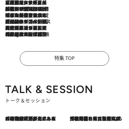
2026.8.7
【厳選旅コスメ】「多機能アイテムがメイン！」旅好き美容エディターが選んだ夏旅ベストコスメを発表【Mサイズジップ】
2026.8.6
「荷物が増えるほど旅ストレスは増す」美容ジャーナリストがたどり着いた最終結論。“化粧品を劇的に減らす”感動の凝縮美容とは
2026.8.6
「旅先には金髪ウィッグを持参」日本と同じメイクでは損してる!? 美容ジャーナリストが提案する“掟破りの旅美容”とは
2026.8.6
【厳選旅コスメ】「身軽さ＆UV対策重視！」ヘアアーティストshucoが選んだ夏旅ベストコスメを発表【Mサイズジップ】
2026.8.5
【厳選旅コスメ】国内をあちこち移動する河井菜摘が選んだ夏旅ベストコスメ発表！「リラックスアイテムはマスト」【Mサイズジップ】
2026.8.4
【厳選旅コスメ】「紫外線＆乾燥対策しながらメイク感も！」ヘア＆メイクGeorgeが選んだ夏旅ベストコスメを発表！【Mサイズジップ】
特集 TOP
TALK & SESSION
トーク＆セッション
2026.8.3
「今後値上げがあるとすれば…」「リスクがあるのは今年の冬」エネルギー専門家が語る、ホルムズ海峡封鎖が家庭にもたらす“ある心配”
2026.8.3
「住宅建てられない…」「サーチャージ料の高値が続いている」ホルムズ海峡封鎖による影響はいつまで続く？《エネルギー専門家に聞く“どうなる日本の暮らし”》