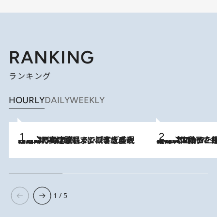
RANKING
ランキング
HOURLY
DAILY
WEEKLY
2026.8.7
「湘南乃風に憧れて」観客大盛上がりの“タオル回し”に、ラッパー顔負けの高速歌唱まで…さだまさし（74）のアグレッシブすぎる現在地
2026.8.5
【阿川佐和子さんの年とる力】なぜ70代で始めた趣味は“こんなに楽しい”のか？ ピアノ、俳句…スランプに陥っても続けられる“ある秘訣”とは
1 / 5