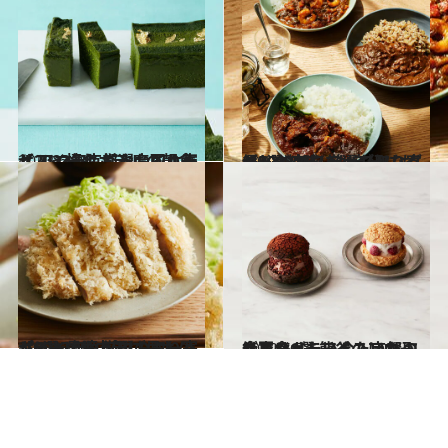
2022.6.19
【2022年】厳選お取り寄せ アマン京都や帝国ホテル…… 憧れホテルの朝食とスイーツ
グルメ
2022.6.18
【2022年】厳選お取り寄せ5選 地球にも自分にも優しい サステナブルなグルメギフト
グルメ
2022.6.16
【2022年】厳選お取り寄せ6選！ お中元にもホムパにも最適 プロのミールキットでおうちごはん
グルメ
2022.6.7
今夏食べたい冷たいお取り寄せ6選 熊谷のフローズンジェラート、京都の絶品ヌガーアイスほか
グルメ