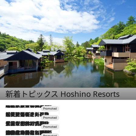
新着トピックス Hoshino Resorts
2026.7.31
【ホテル帰省】という選択肢をOMOが提案。家族とほどよい距離を保つには「昼は実家、夜は気兼ねなくホテルで！」
2026.7.24
【夏限定ディナーコース】旬を迎える稚鮎や花ズッキーニなどをイタリア・トスカーナの郷土料理の手法で満喫！
2026.7.17
「土佐和ハーブかき氷」がOMO7高知に登場！生姜、山椒、大葉など目にも舌にも涼を呼ぶ郷土の味
2026.7.10
NEW OPEN！【界 草津】名湯の地に誕生。趣の異なる2種の温泉と上州ならではの会席・蕎麦割烹など美食を味わう究極の癒やし旅