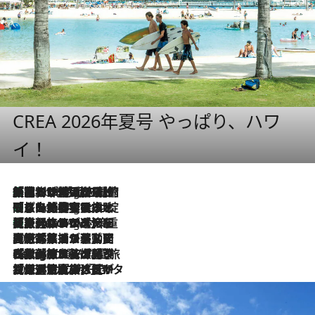
CREA 2026年夏号 やっぱり、ハワ
イ！
「荷物が増えるほど旅ストレスは増す」美容ジャーナリストがたどり着いた最終結論。“化粧品を劇的に減らす”感動の凝縮美容とは
1 Hour Ago
「旅先には金髪ウィッグを持参」日本と同じメイクでは損してる!? 美容ジャーナリストが提案する“掟破りの旅美容”とは
1 Hour Ago
【厳選旅コスメ】「身軽さ＆UV対策重視！」ヘアアーティストshucoが選んだ夏旅ベストコスメを発表【Mサイズジップ】
1 Hour Ago
2026.8.5
【厳選旅コスメ】国内をあちこち移動する河井菜摘が選んだ夏旅ベストコスメ発表！「リラックスアイテムはマスト」【Mサイズジップ】
2026.8.4
【厳選旅コスメ】「紫外線＆乾燥対策しながらメイク感も！」ヘア＆メイクGeorgeが選んだ夏旅ベストコスメを発表！【Mサイズジップ】
2026.8.3
【厳選旅コスメ】「保湿もタイパ重視！」“サウナ好き”タレント清水みさとが愛用する夏旅ベストコスメを発表！【Mサイズジップ】