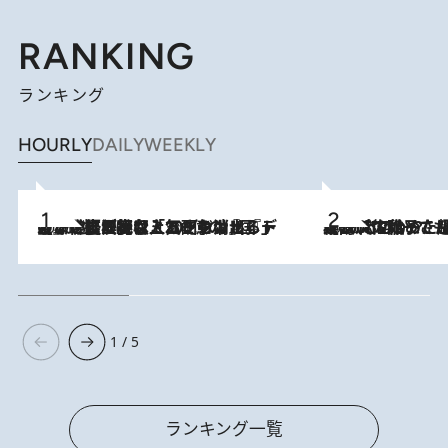
RANKING
ランキング
HOURLY
DAILY
WEEKLY
2026.8.5
【なぜ吉沢亮は「気配を消せる」のか？】興行収入208億の『国宝』を経て挑むミュージカル『ディア・エヴァン・ハンセン』。トップ俳優が舞台上でさらけ出した“孤独”とは
2026.8.5
【阿川佐和子さんの年とる力】なぜ70代で始めた趣味は“こんなに楽しい”のか？ ピアノ、俳句…スランプに陥っても続けられる“ある秘訣”とは
1 / 5
ランキング一覧