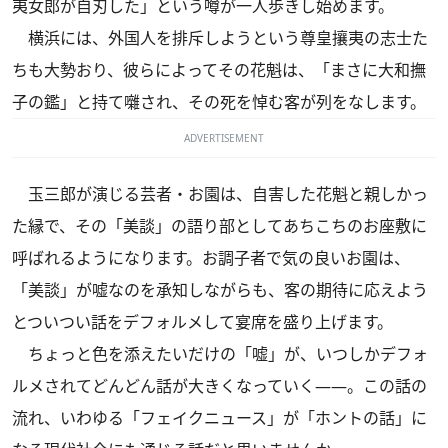
夷女郎が自刃した」という噂が一人歩きし始めます。
横浜には、外国人を排斥しようという尊皇攘夷の志士た
ちも大勢おり、彼らによってその花魁は、「まさに大和撫
子の鑑」と持て囃され、その死を悼む客が列をなします。
ADVERTISEMENT
玉三郎が演じる芸者・お園は、自害した花魁と親しかっ
た縁で、その「美談」の語り部としてあちこちのお座敷に
呼ばれるようになります。お調子者で気の良いお園は、
「美談」が嘘なのを承知しながらも、客の期待に応えよう
とついつい話をデフォルメして宴席を盛り上げます。
ちょっと色を添えたいだけの「嘘」が、いつしかデフォ
ルメされてどんどん話が大きくなっていく――。この話の
流れ、いわゆる「フェイクニュース」が「ホントの話」に