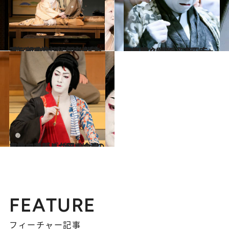
2022.4.16
“尊くて泣ける”仁左衛門×玉三郎の 『ぢいさんばあさん』を今こそ観たい
カルチャー
2022.3.16
市川猿之助と「スーパー歌舞伎」 『新・三国志』に息づく“時代の風”
カルチャー
2022.5.23
尾上右近が『弁天娘女男白浪』を語る “かけがえのないつながりが僕らの強み”
カルチャー
FEATURE
フィーチャー記事