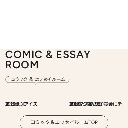
COMIC & ESSAY
ROOM
2026.7.30
第15話 アイス
2026.7.30
第8回「同人誌即売会にチャレンジ その2」
コミック＆エッセイルームTOP