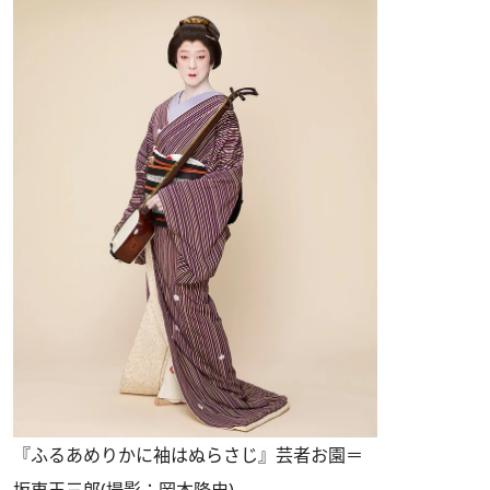
『ふるあめりかに袖はぬらさじ』芸者お園＝
坂東玉三郎(撮影：岡本隆史)