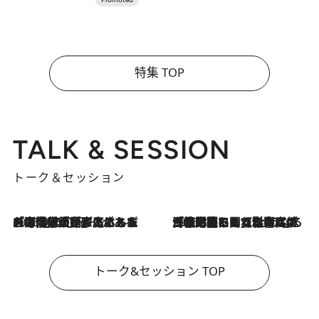
特集 TOP
TALK & SESSION
トーク＆セッション
2026.8.3
「今後値上げがあるとすれば…」「リスクがあるのは今年の冬」エネルギー専門家が語る、ホルムズ海峡封鎖が家庭にもたらす“ある心配”
2026.8.3
「住宅建てられない…」「サーチャージ料の高値が続いている」ホルムズ海峡封鎖による影響はいつまで続く？《エネルギー専門家に聞く“どうなる日本の暮らし”》
トーク&セッション TOP