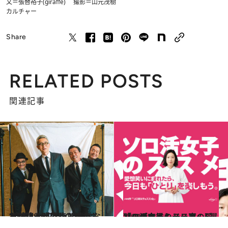
文＝張替裕子(giraffe) 撮影＝山元茂樹
カルチャー
Share
RELATED POSTS
関連記事
2021.4.10
“元祖バイプレイヤーズ”の4人が降臨！ 素敵なおじさま達のわちゃわちゃ対談
カルチャー
2021.5.8
ソロ活女子のススメ、孤独のグルメもテレ東の「ソロ充推しドラマ」5選
カルチャー