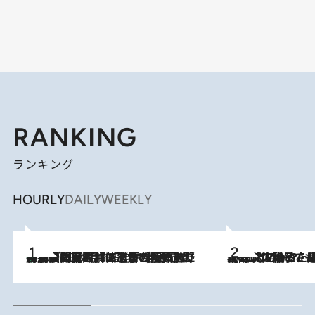
RANKING
ランキング
HOURLY
DAILY
WEEKLY
「最後に見られてよかった」上野動物園の東園パンダ舎が解体前に特別公開。8月16日まで延長されたパネル展と共に辿る“半世紀”のパンダ飼育《解体工事の図面あり》
2026.8.8
2026.8.5
【阿川佐和子さんの年とる力】なぜ70代で始めた趣味は“こんなに楽しい”のか？ ピアノ、俳句…スランプに陥っても続けられる“ある秘訣”とは