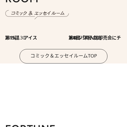
2026.7.30
第15話 アイス
2026.7.30
第8回「同人誌即売会にチャレンジ その2」
コミック＆エッセイルームTOP