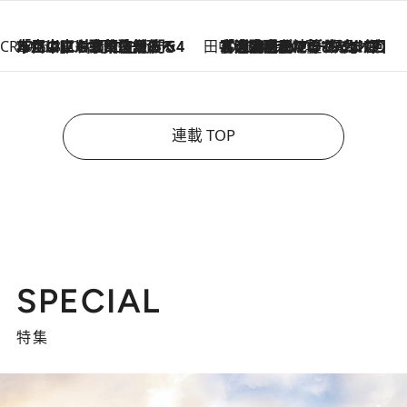
CREA'S CHOICE
2026.8.7
「立川にも歌舞伎があるんだよ」 片岡仁左衛門・市川中車ら豪華座組みで4年目の立川立飛歌舞伎へ
田中稲の勝手に再ブーム
2026.8.7
「湘南乃風に憧れて」観客大盛上がりの“タオル回し”に、ラッパー顔負けの高速歌唱まで…さだまさし（74）のアグレッシブすぎる現在地
連載 TOP
SPECIAL
特集