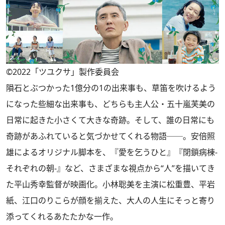
©2022「ツユクサ」製作委員会
隕石とぶつかった1億分の1の出来事も、草笛を吹けるよう
になった些細な出来事も、どちらも主人公・五十嵐芙美の
日常に起きた小さくて大きな奇跡。そして、誰の日常にも
奇跡があふれていると気づかせてくれる物語──。安倍照
雄によるオリジナル脚本を、『愛を乞うひと』『閉鎖病棟-
それぞれの朝-』など、さまざまな視点から“人”を描いてき
た平山秀幸監督が映画化。小林聡美を主演に松重豊、平岩
紙、江口のりこらが顔を揃えた、大人の人生にそっと寄り
添ってくれるあたたかな一作。