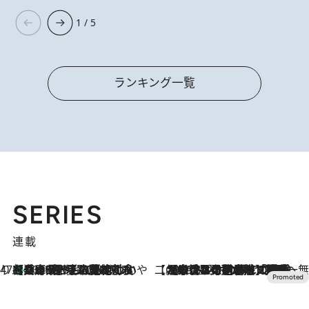
1 / 5
ランキング一覧
SERIES
連載
47都道府県の手みやげ ひんやりスイーツで夏を満喫
【兵庫県】この夏絶対食べたい 冷やしておいしいおやつ3選 淡路島の恵みをジェラートに集約
2026.8.8
【CREA×星野リゾート】唯一無二。癒しと発見が待つ場所へ
2026.8.7
【トンボの足水浴】ヒノキの香りに包まれて涼感マックス！約13℃の湧水かけ流しを避暑地「星野温泉 トンボの湯」で体験