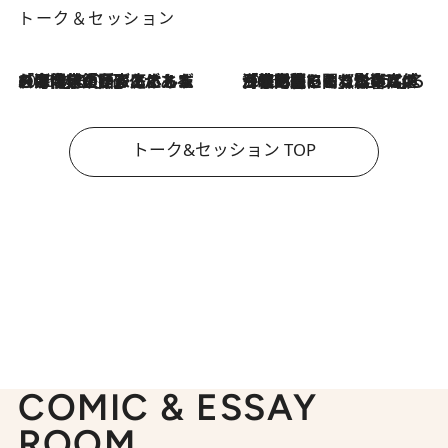
トーク＆セッション
2026.8.3
「今後値上げがあるとすれば…」「リスクがあるのは今年の冬」エネルギー専門家が語る、ホルムズ海峡封鎖が家庭にもたらす“ある心配”
2026.8.3
「住宅建てられない…」「サーチャージ料の高値が続いている」ホルムズ海峡封鎖による影響はいつまで続く？《エネルギー専門家に聞く“どうなる日本の暮らし”》
トーク&セッション TOP
COMIC & ESSAY
ROOM