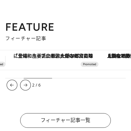
FEATURE
フィーチャー記事
【銀座で出合う最旬美容】美髪ケアや上質な眠り…セルフケアのアップデートから、特別な名入れギフトまで。大人のための「ReFa GINZA」クルーズ
ヴァシュロン・コンスタンタン
3
/
6
フィーチャー記事一覧