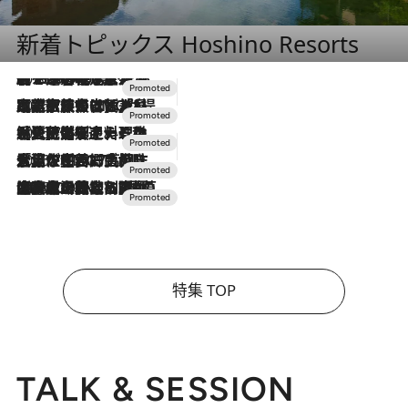
新着トピックス Hoshino Resorts
2026.8.7
【トンボの足水浴】ヒノキの香りに包まれて涼感マックス！約13℃の湧水かけ流しを避暑地「星野温泉 トンボの湯」で体験
2026.7.31
【ホテル帰省】という選択肢をOMOが提案。家族とほどよい距離を保つには「昼は実家、夜は気兼ねなくホテルで！」
2026.7.24
【夏限定ディナーコース】旬を迎える稚鮎や花ズッキーニなどをイタリア・トスカーナの郷土料理の手法で満喫！
2026.7.17
「土佐和ハーブかき氷」がOMO7高知に登場！生姜、山椒、大葉など目にも舌にも涼を呼ぶ郷土の味
2026.7.10
NEW OPEN！【界 草津】名湯の地に誕生。趣の異なる2種の温泉と上州ならではの会席・蕎麦割烹など美食を味わう究極の癒やし旅
特集 TOP
TALK & SESSION