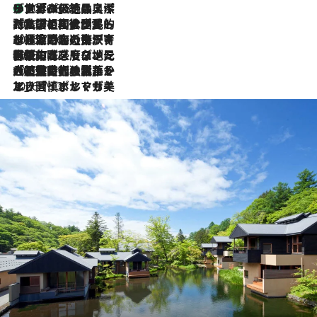
リスボンの絶品スイーツ「パステル・デ・ナタ」とは？ポルトガル伝統の奥深い世界へ
2026.8.8
2026.7.27
「私の祖国はポルトガル語です」国民的詩人フェルナンド・ペソアと、彼が愛した文学の街を歩く
2026.7.26
ポルトガル近海が育む極上の海の幸。キリリと冷えた白ワインと愉しむ、シーフード専門店の贅沢
2026.7.22
伝統の味をモダンに昇華。高感度な地元客が集う、リスボンの最旬ガストロノミー
2026.7.21
大航海時代の栄華から、震災、独裁、そして革命へ。ポルトガル・首都リスボンの石畳に刻まれた「歴史の光と影」
2026.7.13
エッセイ・ヤマザキマリ「慎ましくも美しき国 ポルトガル」