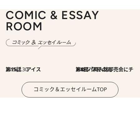
COMIC & ESSAY
ROOM
2026.7.30
第15話 アイス
2026.7.30
第8回「同人誌即売会にチャレンジ その2」
コミック＆エッセイルームTOP