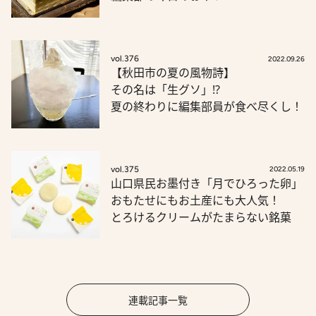
vol.376
2022.09.26
【秋田市の夏の風物詩】
その名は「生グソ」!?
夏の終わりに編集部員が食べ尽くし！
vol.375
2022.05.19
山口県民お墨付き「月でひろった卵」
おもたせにもお土産にも大人気！
とろけるクリームがたまらない銘菓
連載記事一覧