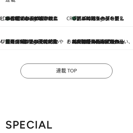
ビューティいいもの集め EDITORS' BEST
35℃超えの日の夜、枕にひと吹き！ BAUMのルームスプレーが、ひのきの香りで心まで解きほぐす
6 Hours Ago
CREA'S CHOICE
「眠る時刻をセットする」——眠りの前を整える、バルミューダの新しいアプローチ
6 Hours Ago
47都道府県の手みやげ ひんやりスイーツで夏を満喫
【岡山県】この夏絶対食べたい 冷やしておいしいおやつ3選 フルーツが主役のプリンやアイスが勢揃い
6 Hours Ago
そおだよおこの関西おいしい、おやつ紀行
2026.8.9
［大阪府箕面市］一皿一皿目の前で仕上げられる、料理を巧みに組み込んだアシェットデセールコース「ミチル アシェット デセール（Michiru assiette dessert）」
連載 TOP
SPECIAL