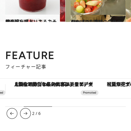
2013.7.27
神楽坂・アトリエ コータ 涼を呼ぶ、ふるふるのジュレ
グルメ
2013.7.19
やっぱり別腹!? 今日のおやつは…季節のフルーツ
グルメ
FEATURE
フィーチャー記事
【夏限定ディナーコース】旬を迎える稚鮎や花ズッキーニなどをイタリア・トスカーナの郷土料理の手法で満喫！
3
/
6