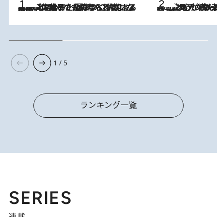
2026.8.5
【阿川佐和子さんの年とる力】なぜ70代で始めた趣味は“こんなに楽しい”のか？ ピアノ、俳句…スランプに陥っても続けられる“ある秘訣”とは
2026.8.8
《北欧の人々の幸福度が高いのは…》元デンマーク親善大使が出会った“心が満たされる暮らし”「いいかげんにヒュッゲしなさい！」
1 / 5
ランキング一覧
SERIES
連載