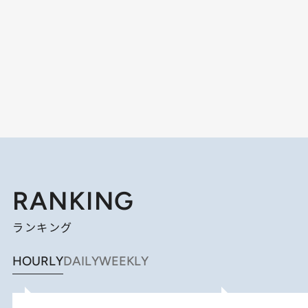
RANKING
ランキング
HOURLY
DAILY
WEEKLY