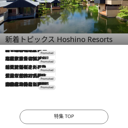
新着トピックス Hoshino Resorts
2026.8.7
【トンボの足水浴】ヒノキの香りに包まれて涼感マックス！約13℃の湧水かけ流しを避暑地「星野温泉 トンボの湯」で体験
2026.7.31
【ホテル帰省】という選択肢をOMOが提案。家族とほどよい距離を保つには「昼は実家、夜は気兼ねなくホテルで！」
2026.7.24
【夏限定ディナーコース】旬を迎える稚鮎や花ズッキーニなどをイタリア・トスカーナの郷土料理の手法で満喫！
2026.7.17
「土佐和ハーブかき氷」がOMO7高知に登場！生姜、山椒、大葉など目にも舌にも涼を呼ぶ郷土の味
2026.7.10
NEW OPEN！【界 草津】名湯の地に誕生。趣の異なる2種の温泉と上州ならではの会席・蕎麦割烹など美食を味わう究極の癒やし旅
特集 TOP