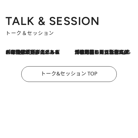
TALK & SESSION
トーク＆セッション
2026.8.3
「今後値上げがあるとすれば…」「リスクがあるのは今年の冬」エネルギー専門家が語る、ホルムズ海峡封鎖が家庭にもたらす“ある心配”
2026.8.3
「住宅建てられない…」「サーチャージ料の高値が続いている」ホルムズ海峡封鎖による影響はいつまで続く？《エネルギー専門家に聞く“どうなる日本の暮らし”》
トーク&セッション TOP