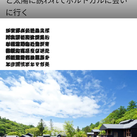
と太陽に誘われてポルトガルに会い
に行く
2026.8.8
リスボンの絶品スイーツ「パステル・デ・ナタ」とは？ポルトガル伝統の奥深い世界へ
2026.7.27
「私の祖国はポルトガル語です」国民的詩人フェルナンド・ペソアと、彼が愛した文学の街を歩く
2026.7.26
ポルトガル近海が育む極上の海の幸。キリリと冷えた白ワインと愉しむ、シーフード専門店の贅沢
2026.7.22
伝統の味をモダンに昇華。高感度な地元客が集う、リスボンの最旬ガストロノミー
2026.7.21
大航海時代の栄華から、震災、独裁、そして革命へ。ポルトガル・首都リスボンの石畳に刻まれた「歴史の光と影」
2026.7.13
エッセイ・ヤマザキマリ「慎ましくも美しき国 ポルトガル」