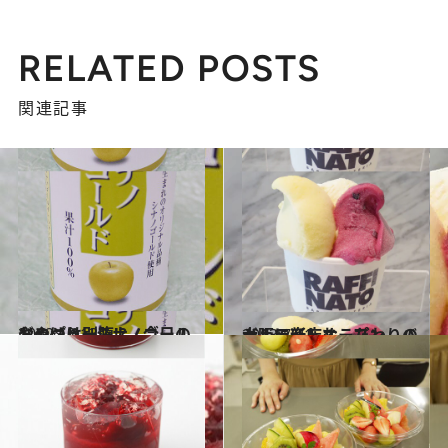
RELATED POSTS
関連記事
2012.12.13
やっぱり別腹!? 今日のおやつは…シナノゴールドのジュース
グルメ
2013.7.21
大阪に新店オープン バールで楽しむこだわりのジェラート
グルメ