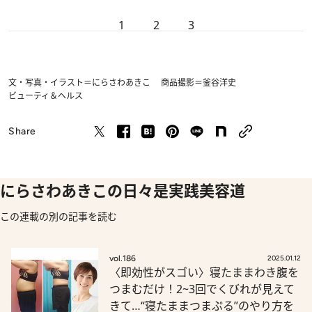
1
2
3
文・写真・イラスト＝にらさわあきこ 商品撮影＝釜谷洋史
ビューティ＆ヘルス
Share
にらさわあきこの日々是実践美容道
この連載の別の記事を読む
vol.186
2025.01.12
〈即効性がスゴい〉寝たままわき腹を
つまむだけ！2~3回でくびれが見えて
きて…“寝たままつまぷる”のやり方を