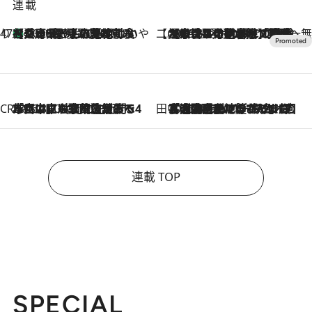
連載
47都道府県の手みやげ ひんやりスイーツで夏を満喫
【兵庫県】この夏絶対食べたい 冷やしておいしいおやつ3選 淡路島の恵みをジェラートに集約
2026.8.8
【CREA×星野リゾート】唯一無二。癒しと発見が待つ場所へ
2026.8.7
【トンボの足水浴】ヒノキの香りに包まれて涼感マックス！約13℃の湧水かけ流しを避暑地「星野温泉 トンボの湯」で体験
CREA'S CHOICE
2026.8.7
「立川にも歌舞伎があるんだよ」 片岡仁左衛門・市川中車ら豪華座組みで4年目の立川立飛歌舞伎へ
田中稲の勝手に再ブーム
2026.8.7
「湘南乃風に憧れて」観客大盛上がりの“タオル回し”に、ラッパー顔負けの高速歌唱まで…さだまさし（74）のアグレッシブすぎる現在地
連載 TOP
SPECIAL