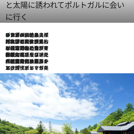
と太陽に誘われてポルトガルに会い
に行く
リスボンの絶品スイーツ「パステル・デ・ナタ」とは？ポルトガル伝統の奥深い世界へ
2026.8.8
2026.7.27
「私の祖国はポルトガル語です」国民的詩人フェルナンド・ペソアと、彼が愛した文学の街を歩く
2026.7.26
ポルトガル近海が育む極上の海の幸。キリリと冷えた白ワインと愉しむ、シーフード専門店の贅沢
2026.7.22
伝統の味をモダンに昇華。高感度な地元客が集う、リスボンの最旬ガストロノミー
2026.7.21
大航海時代の栄華から、震災、独裁、そして革命へ。ポルトガル・首都リスボンの石畳に刻まれた「歴史の光と影」
2026.7.13
エッセイ・ヤマザキマリ「慎ましくも美しき国 ポルトガル」