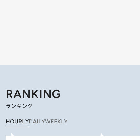
RANKING
ランキング
HOURLY
DAILY
WEEKLY