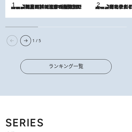
2026.8.8
「最後に見られてよかった」上野動物園の東園パンダ舎が解体前に特別公開。8月16日まで延長されたパネル展と共に辿る“半世紀”のパンダ飼育《解体工事の図面あり》
2026.8.3
《「文士の子ども被害者の会」発足！》阿川佐和子（72）が語る遠藤周作に北杜夫、劇作家・矢代静一の子どもたちの“文豪プライベート事件簿”
1 / 5
ランキング一覧
SERIES