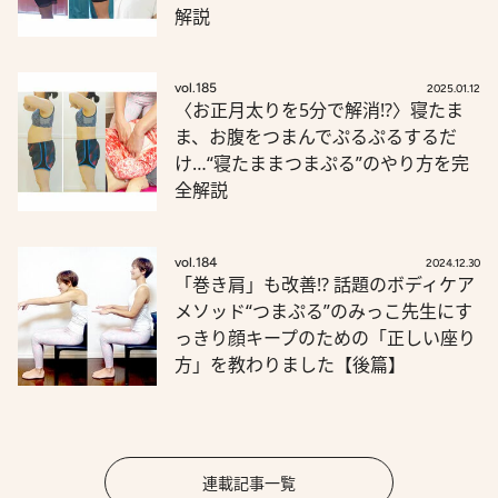
解説
vol.185
2025.01.12
〈お正月太りを5分で解消!?〉寝たま
ま、お腹をつまんでぷるぷるするだ
け…“寝たままつまぷる”のやり方を完
全解説
vol.184
2024.12.30
「巻き肩」も改善!? 話題のボディケア
メソッド“つまぷる”のみっこ先生にす
っきり顔キープのための「正しい座り
方」を教わりました【後篇】
連載記事一覧