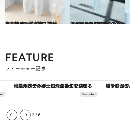
2021.3.7
クレンジング摩擦は美肌の大敵 タカミのラボで簡単な技を習得
ビューティ＆ヘルス
2021.12.14
冬の肌にうるおいをたっぷり注入！ CREAベストコスメ 2021ランキング 「化粧水」BEST5
ビューティ＆ヘルス
FEATURE
フィーチャー記事
ヴァシュロン・コンスタンタン「オーヴァーシーズ・オートマティック」。旅愛好家のお気に入りコレクションから、ジェンダーレスな新作が登場
【銀座で出合う最旬美容】美髪ケアや上質な眠
3
/
6