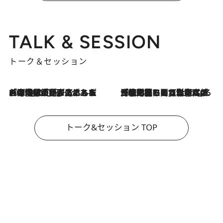
TALK & SESSION
トーク＆セッション
2026.8.3
「今後値上げがあるとすれば…」「リスクがあるのは今年の冬」エネルギー専門家が語る、ホルムズ海峡封鎖が家庭にもたらす“ある心配”
2026.8.3
「住宅建てられない…」「サーチャージ料の高値が続いている」ホルムズ海峡封鎖による影響はいつまで続く？《エネルギー専門家に聞く“どうなる日本の暮らし”》
トーク&セッション TOP