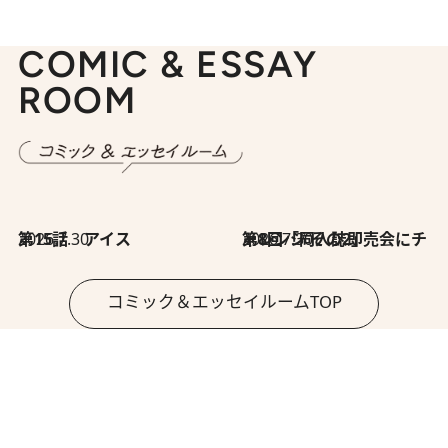
COMIC & ESSAY
ROOM
2026.7.30
第15話 アイス
2026.7.30
第8回「同人誌即売会にチャレンジ その2」
コミック＆エッセイルームTOP