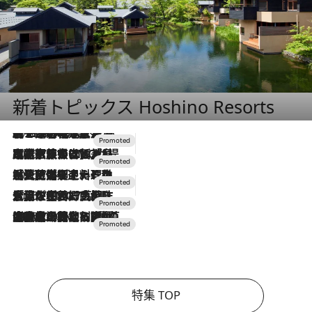
新着トピックス Hoshino Resorts
2026.8.7
【トンボの足水浴】ヒノキの香りに包まれて涼感マックス！約13℃の湧水かけ流しを避暑地「星野温泉 トンボの湯」で体験
2026.7.31
【ホテル帰省】という選択肢をOMOが提案。家族とほどよい距離を保つには「昼は実家、夜は気兼ねなくホテルで！」
2026.7.24
【夏限定ディナーコース】旬を迎える稚鮎や花ズッキーニなどをイタリア・トスカーナの郷土料理の手法で満喫！
2026.7.17
「土佐和ハーブかき氷」がOMO7高知に登場！生姜、山椒、大葉など目にも舌にも涼を呼ぶ郷土の味
2026.7.10
NEW OPEN！【界 草津】名湯の地に誕生。趣の異なる2種の温泉と上州ならではの会席・蕎麦割烹など美食を味わう究極の癒やし旅
特集 TOP