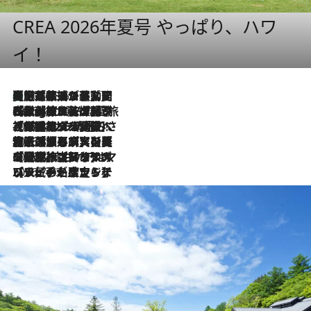
CREA 2026年夏号 やっぱり、ハワ
イ！
【厳選旅コスメ】国内をあちこち移動する河井菜摘が選んだ夏旅ベストコスメ発表！「リラックスアイテムはマスト」【Mサイズジップ】
2026.8.5
2026.8.4
【厳選旅コスメ】「紫外線＆乾燥対策しながらメイク感も！」ヘア＆メイクGeorgeが選んだ夏旅ベストコスメを発表！【Mサイズジップ】
2026.8.3
【厳選旅コスメ】「保湿もタイパ重視！」“サウナ好き”タレント清水みさとが愛用する夏旅ベストコスメを発表！【Mサイズジップ】
2026.8.2
【厳選旅コスメ】美容家・瀬戸麻実の夏旅ベストコスメを発表！「ストレスなく使えるクレンジング＆洗顔は必須」【Mサイズジップ】
2026.8.1
【厳選旅コスメ】「UV＆美白ケアはマスト！」フリーアナウンサー宇賀なつみの夏旅ベストコスメを発表！【Mサイズジップ】
2026.7.23
【リピート確定！】ハワイの名店ランチプレートとサンドイッチ、手が止まらない人気ドーナツ