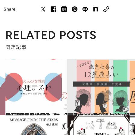
Share
RELATED POSTS
関連記事
2025.9.28
【心理テスト100本】で知る本当の自分 恋愛、仕事、人間関係…
占い
2021.12.15
【2022年の年間占い】“視える占い師”流光七奈の12星座占い
占い