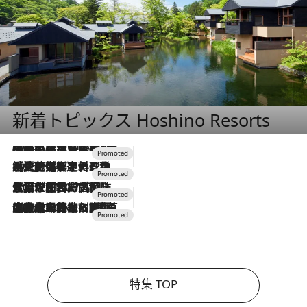
新着トピックス Hoshino Resorts
2026.7.31
【ホテル帰省】という選択肢をOMOが提案。家族とほどよい距離を保つには「昼は実家、夜は気兼ねなくホテルで！」
2026.7.24
【夏限定ディナーコース】旬を迎える稚鮎や花ズッキーニなどをイタリア・トスカーナの郷土料理の手法で満喫！
2026.7.17
「土佐和ハーブかき氷」がOMO7高知に登場！生姜、山椒、大葉など目にも舌にも涼を呼ぶ郷土の味
2026.7.10
NEW OPEN！【界 草津】名湯の地に誕生。趣の異なる2種の温泉と上州ならではの会席・蕎麦割烹など美食を味わう究極の癒やし旅
特集 TOP