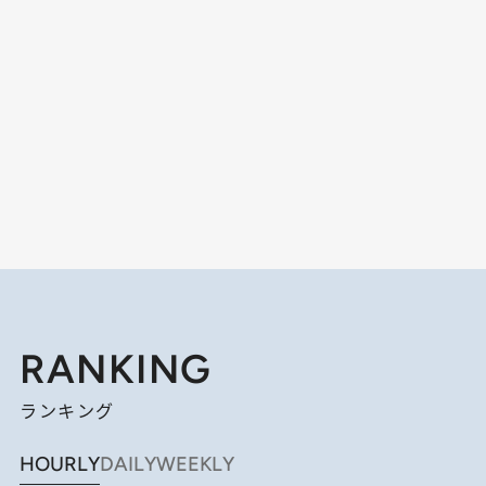
RANKING
ランキング
HOURLY
DAILY
WEEKLY