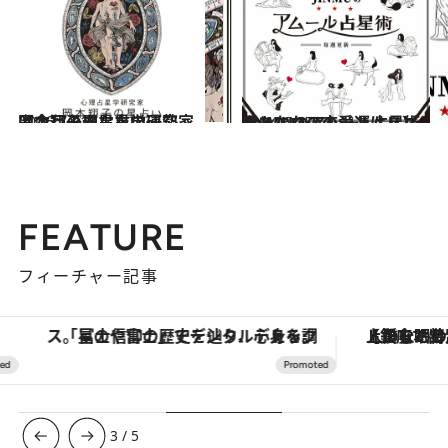
2026.7.31
【今月のあなたの運勢は？】心理占星学研究家 岡本翔子の星占い
占い
2024.6.15
【あなたの恋愛運は？】JINMUのアムール占星術 愛とエロスのジンムリズム
占い
FEATURE
フィーチャー記事
「星のや富士」でデジタルデトックス。冨士信仰の歴史を辿り、心身を調える。
【銀座で出合う最旬美容】美髪ケアや上質な眠
3
/
5