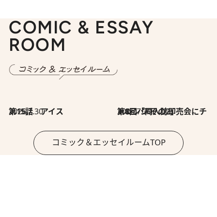
COMIC & ESSAY
ROOM
2026.7.30
第15話 アイス
2026.7.30
第8回「同人誌即売会にチャレンジ その2」
コミック＆エッセイルームTOP