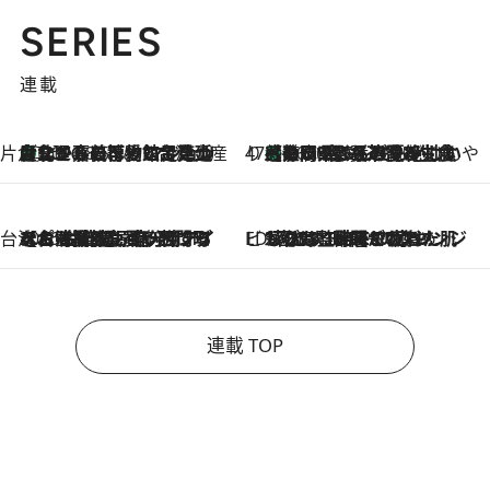
SERIES
連載
片倉真理のときめく台湾土産
台北からちょっと足を延ばして嘉義へ！ マジョリカタイルの博物館で見つけたレトロ可愛い台湾土産
2026.8.5
47都道府県の手みやげ ひんやりスイーツで夏を満喫
【静岡県】この夏絶対食べたい 冷やしておいしいおやつ3選 お茶香る生食感のふるふるゼリー
2026.8.5
台湾ぶらぶら食べ歩き
2026.8.4
【台湾夏旅】買い物するなら“台湾の原宿”西門町へ！ お土産も自分用アイテムも揃うショッピングスポット8選
ビューティいいもの集め EDITORS' BEST
2026.8.3
“落とす”時間が“癒やし”に。THREEのクレンジングは、酷暑で疲れた肌も心も整えてくれる！
連載 TOP