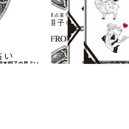
岡本翔子の星占い
2024.6.15
【あなたの恋愛運は？】JINMUのアムール占星術 愛とエロスのジンムリズム
占い