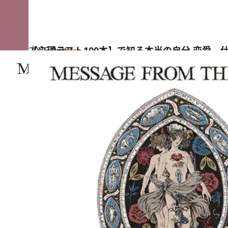
2025.9.28
【心理テスト100本】で知る本当の自分 恋愛、
占い