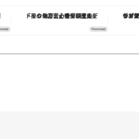
味
「星のや富士」でデジタルデトックス。冨士信仰の歴史を辿り、心身を調える。