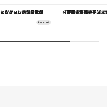
ヴァシュロン・コンスタンタン「オーヴァーシーズ・オートマティック」。旅愛好家のお気に入りコレクションから、ジェンダーレスな新作が登場
【夏限定ディナーコース】旬を迎える稚鮎や花ズッキーニなどをイタリア・トスカーナの