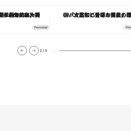
【銀座で出合う最旬美容】美髪ケアや上質な眠り…セルフケアのアップデートから、特別な名入れギフトまで。大人のための「ReFa GINZA」クルーズ
「土佐和ハーブかき氷」がOMO7高知に登場！生姜、山椒、大葉など目にも舌にも涼を呼ぶ郷土の
2
/
5