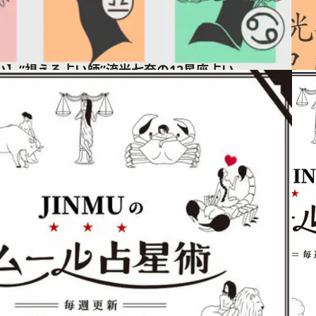
占い】“視える占い師”流光七奈の12星座占い