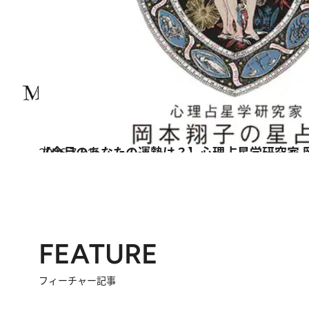
2026.7.31
【今月のあなたの運勢は？】心理占星学研究家 
占い
FEATURE
フィーチャー記事