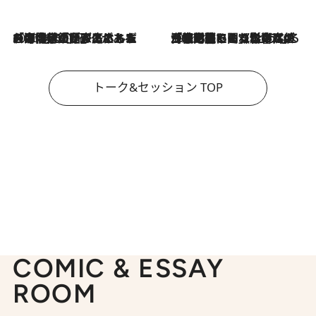
2026.8.3
「今後値上げがあるとすれば…」「リスクがあるのは今年の冬」エネルギー専門家が語る、ホルムズ海峡封鎖が家庭にもたらす“ある心配”
2026.8.3
「住宅建てられない…」「サーチャージ料の高値が続いている」ホルムズ海峡封鎖による影響はいつまで続く？《エネルギー専門家に聞く“どうなる日本の暮らし”》
トーク&セッション TOP
COMIC & ESSAY
ROOM