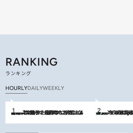
RANKING
ランキング
HOURLY
DAILY
WEEKLY
2026.8.5
【阿川佐和子さんの年とる力】なぜ70代で始めた趣味は“こんなに楽しい”のか？ ピアノ、俳句…スランプに陥っても続けられる“ある秘訣”とは
美食、デザイン、ホスピタリティのすべてが最高峰！ ノルウェー第4の都市スタヴァンゲルのW
10 Hours Ago