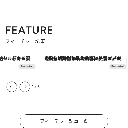
FEATURE
フィーチャー記事
【銀座で出合う最旬美容】美髪ケアや上質な眠り…セルフケアのアップデートから、特別な名入れギフトまで。大人のための「ReFa GINZA」クルーズ
3
/
6
フィーチャー記事一覧