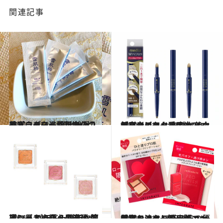
関連記事
2021.11.12
美容ライター愛用中のコンビニコスメ 1回使い切りパウダー洗顔料が優秀！
ビューティ＆ヘルス
2021.11.14
美容ライター愛用中のコンビニコスメ 自然な仕上がりにビックリ！ メイク初心者にもおすすめアイブロウ
ビューティ＆ヘルス
2021.11.16
コンビニコスメの進化が凄い！ パラドゥの新作アイシャドウなら 誰でも簡単に品よく輝く目元に
ビューティ＆ヘルス
2021.11.18
美容ライター愛用のコンビニコスメ プチプラの優秀ミニファンデーション 急なお泊まりや出張で大活躍！
ビューティ＆ヘルス