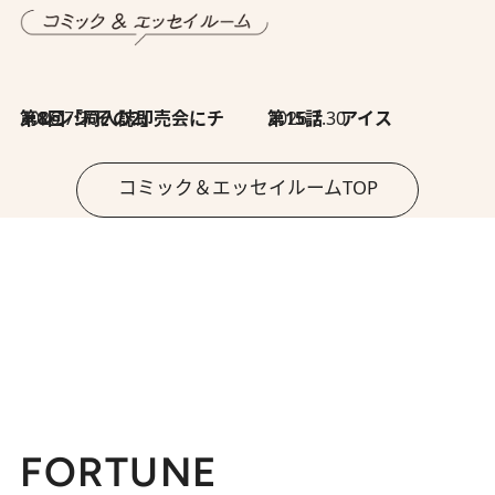
2026.7.30
第8回「同人誌即売会にチャレンジ その2」
2026.7.30
第15話 アイス
コミック＆エッセイルームTOP
FORTUNE