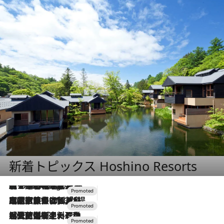
新着トピックス Hoshino Resorts
【トンボの足水浴】ヒノキの香りに包まれて涼感マックス！約13℃の湧水かけ流しを避暑地「星野温泉 トンボの湯」で体験
8 Hours Ago
2026.7.31
【ホテル帰省】という選択肢をOMOが提案。家族とほどよい距離を保つには「昼は実家、夜は気兼ねなくホテルで！」
2026.7.24
【夏限定ディナーコース】旬を迎える稚鮎や花ズッキーニなどをイタリア・トスカーナの郷土料理の手法で満喫！