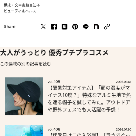
構成・文＝斎藤真知子
ビューティ＆ヘルス
Share
大人がうっとり 優秀プチプラコスメ
この連載の別の記事を読む
vol.409
2026.08.01
【酷暑対策アイテム】「頭の温度がマ
イナス10度？」特殊なアルミ生地で熱
を遮る帽子を試してみた。アウトドア
や野外フェスでも大活躍の予感！
vol.408
2026.07.30
【猛暑日はこの入浴剤】「暑さでぐっ