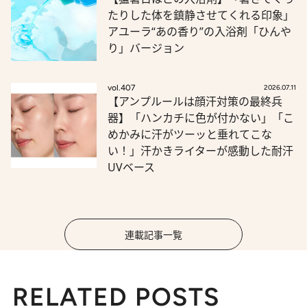
たりした体を鎮静させてくれる印象」
アユーラ“あの香り”の入浴剤「ひんや
り」バージョン
vol.407
2026.07.11
【アンプルールは顔汗対策の最終兵
器】「ハンカチに色が付かない」「こ
めかみに汗がツーッと垂れてこな
い！」汗かきライターが感動した耐汗
UVベース
連載記事一覧
RELATED POSTS