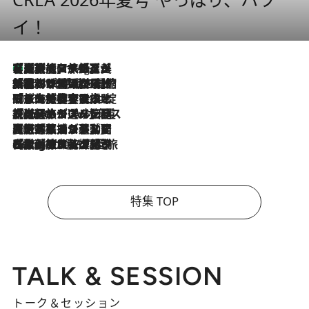
イ！
【厳選旅コスメ】「多機能アイテムがメイン！」旅好き美容エディターが選んだ夏旅ベストコスメを発表【Mサイズジップ】
10 Hours Ago
2026.8.6
「荷物が増えるほど旅ストレスは増す」美容ジャーナリストがたどり着いた最終結論。“化粧品を劇的に減らす”感動の凝縮美容とは
2026.8.6
「旅先には金髪ウィッグを持参」日本と同じメイクでは損してる!? 美容ジャーナリストが提案する“掟破りの旅美容”とは
2026.8.6
【厳選旅コスメ】「身軽さ＆UV対策重視！」ヘアアーティストshucoが選んだ夏旅ベストコスメを発表【Mサイズジップ】
2026.8.5
【厳選旅コスメ】国内をあちこち移動する河井菜摘が選んだ夏旅ベストコスメ発表！「リラックスアイテムはマスト」【Mサイズジップ】
2026.8.4
【厳選旅コスメ】「紫外線＆乾燥対策しながらメイク感も！」ヘア＆メイクGeorgeが選んだ夏旅ベストコスメを発表！【Mサイズジップ】
特集 TOP
TALK & SESSION
トーク＆セッション