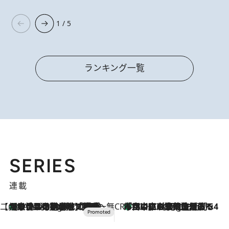
1 / 5
ランキング一覧
SERIES
連載
【CREA×星野リゾート】唯一無二。癒しと発見が待つ場所へ
【トンボの足水浴】ヒノキの香りに包まれて涼感マックス！約13℃の湧水かけ流しを避暑地「星野温泉 トンボの湯」で体験
8 Hours Ago
CREA'S CHOICE
「立川にも歌舞伎があるんだよ」 片岡仁左衛門・市川中車ら豪華座組みで4年目の立川立飛歌舞伎へ
10 Hours Ago