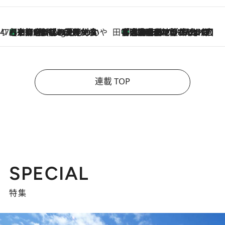
47都道府県の手みやげ ひんやりスイーツで夏を満喫
【京都府】この夏絶対食べたい 冷やしておいしいおやつ3選 ひと口目から心を掴む新緑のテリーヌ
10 Hours Ago
田中稲の勝手に再ブーム
「湘南乃風に憧れて」観客大盛上がりの“タオル回し”に、ラッパー顔負けの高速歌唱まで…さだまさし（74）のアグレッシブすぎる現在地
2026.8.7
連載 TOP
SPECIAL
特集