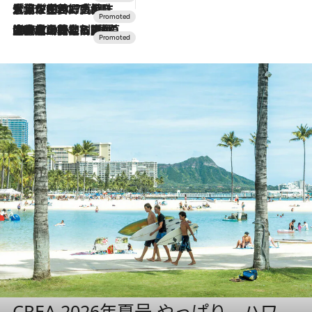
2026.7.17
「土佐和ハーブかき氷」がOMO7高知に登場！生姜、山椒、大葉など目にも舌にも涼を呼ぶ郷土の味
2026.7.10
NEW OPEN！【界 草津】名湯の地に誕生。趣の異なる2種の温泉と上州ならではの会席・蕎麦割烹など美食を味わう究極の癒やし旅
CREA 2026年夏号 やっぱり、ハワ