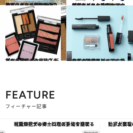
2021.11.12
美容ライター愛用中のコンビニコスメ 1回使い切りパウダー洗顔料が優秀！
ビューティ＆ヘルス
2021.11.14
美容ライター愛用中のコンビニコスメ 自然な仕上がりにビックリ！ メイク初心者にもおすすめアイブロウ
ビューティ＆ヘルス
2021.4.18
プロも愛用する最強プチプラコスメ 【ケイト】新色＆人気アイシャドウ
ビューティ＆ヘルス
2021.11.5
大人のマスクメイクに 華やぎを添えるプチプラコスメ 【ヘア＆メイク中山友恵さん愛用】
ビューティ＆ヘルス
FEATURE
フィーチャー記事
【夏限定ディナーコース】旬を迎える稚鮎や花ズッキーニなどをイタリア・トスカーナの郷土料理の手法で満喫！