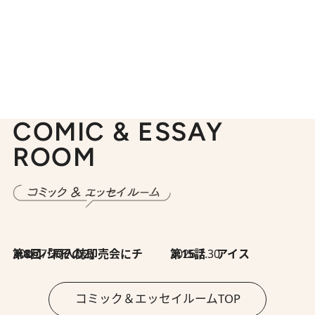
COMIC & ESSAY
ROOM
2026.7.30
第8回「同人誌即売会にチャレンジ その2」
2026.7.30
第15話 アイス
コミック＆エッセイルームTOP