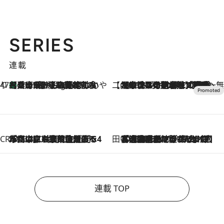
SERIES
連載
47都道府県の手みやげ ひんやりスイーツで夏を満喫
【兵庫県】この夏絶対食べたい 冷やしておいしいおやつ3選 淡路島の恵みをジェラートに集約
11 Hours Ago
【CREA×星野リゾート】唯一無二。癒しと発見が待つ場所へ
2026.8.7
【トンボの足水浴】ヒノキの香りに包まれて涼感マックス！約13℃の湧水かけ流しを避暑地「星野温泉 トンボの湯」で体験
CREA'S CHOICE
2026.8.7
「立川にも歌舞伎があるんだよ」 片岡仁左衛門・市川中車ら豪華座組みで4年目の立川立飛歌舞伎へ
田中稲の勝手に再ブーム
2026.8.7
「湘南乃風に憧れて」観客大盛上がりの“タオル回し”に、ラッパー顔負けの高速歌唱まで…さだまさし（74）のアグレッシブすぎる現在地
連載 TOP