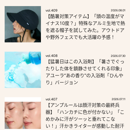
vol.409
2026.08.01
【酷暑対策アイテム】「頭の温度がマ
イナス10度？」特殊なアルミ生地で熱
を遮る帽子を試してみた。アウトドア
や野外フェスでも大活躍の予感！
vol.408
2026.07.30
【猛暑日はこの入浴剤】「暑さでぐっ
たりした体を鎮静させてくれる印象」
アユーラ“あの香り”の入浴剤「ひんや
り」バージョン
vol.407
2026.07.11
【アンプルールは顔汗対策の最終兵
器】「ハンカチに色が付かない」「こ
めかみに汗がツーッと垂れてこな
い！」汗かきライターが感動した耐汗