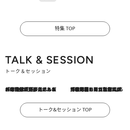
特集 TOP
TALK & SESSION
トーク＆セッション
2026.8.3
「今後値上げがあるとすれば…」「リスクがあるのは今年の冬」エネルギー専門家が語る、ホルムズ海峡封鎖が家庭にもたらす“ある心配”
2026.8.3
「住宅建てられない…」「サーチャージ料の高値が続いている」ホルムズ海峡封鎖による影響はいつまで続く？《エネルギー専門家に聞く“どうなる日本の暮らし”》
トーク&セッション TOP