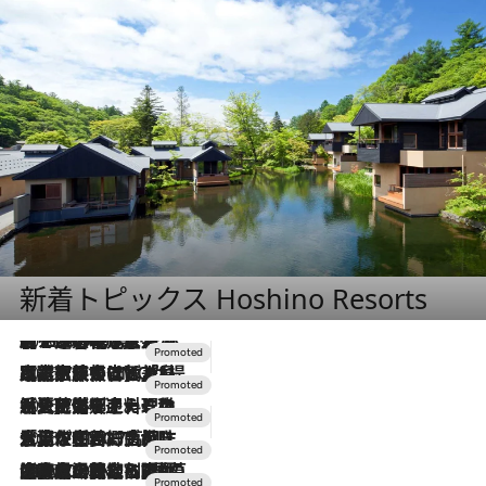
新着トピックス Hoshino Resorts
2026.8.7
【トンボの足水浴】ヒノキの香りに包まれて涼感マックス！約13℃の湧水かけ流しを避暑地「星野温泉 トンボの湯」で体験
2026.7.31
【ホテル帰省】という選択肢をOMOが提案。家族とほどよい距離を保つには「昼は実家、夜は気兼ねなくホテルで！」
2026.7.24
【夏限定ディナーコース】旬を迎える稚鮎や花ズッキーニなどをイタリア・トスカーナの郷土料理の手法で満喫！
2026.7.17
「土佐和ハーブかき氷」がOMO7高知に登場！生姜、山椒、大葉など目にも舌にも涼を呼ぶ郷土の味
2026.7.10
NEW OPEN！【界 草津】名湯の地に誕生。趣の異なる2種の温泉と上州ならではの会席・蕎麦割烹など美食を味わう究極の癒やし旅