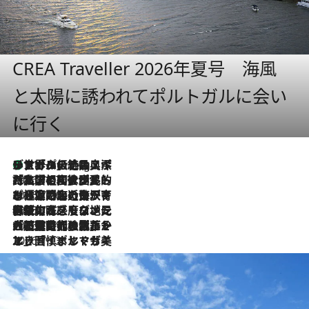
CREA Traveller 2026年夏号 海風
と太陽に誘われてポルトガルに会い
に行く
リスボンの絶品スイーツ「パステル・デ・ナタ」とは？ポルトガル伝統の奥深い世界へ
11 Hours Ago
2026.7.27
「私の祖国はポルトガル語です」国民的詩人フェルナンド・ペソアと、彼が愛した文学の街を歩く
2026.7.26
ポルトガル近海が育む極上の海の幸。キリリと冷えた白ワインと愉しむ、シーフード専門店の贅沢
2026.7.22
伝統の味をモダンに昇華。高感度な地元客が集う、リスボンの最旬ガストロノミー
2026.7.21
大航海時代の栄華から、震災、独裁、そして革命へ。ポルトガル・首都リスボンの石畳に刻まれた「歴史の光と影」
2026.7.13
エッセイ・ヤマザキマリ「慎ましくも美しき国 ポルトガル」