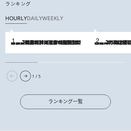
ランキング
HOURLY
DAILY
WEEKLY
「最後に見られてよかった」上野動物園の東園パンダ舎が解体前に特別公開。8月16日まで延長されたパネル展と共に辿る“半世紀”のパンダ飼育《解体工事の図面あり》
2026.8.8
2026.8.7
「湘南乃風に憧れて」観客大盛上がりの“タオル回し”に、ラッパー顔負けの高速歌唱まで…さだまさし（74）のアグレッシブすぎる現在地
1 / 5
ランキング一覧