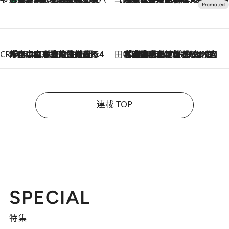
CREA'S CHOICE
2026.8.7
「立川にも歌舞伎があるんだよ」 片岡仁左衛門・市川中車ら豪華座組みで4年目の立川立飛歌舞伎へ
田中稲の勝手に再ブーム
2026.8.7
「湘南乃風に憧れて」観客大盛上がりの“タオル回し”に、ラッパー顔負けの高速歌唱まで…さだまさし（74）のアグレッシブすぎる現在地
連載 TOP
SPECIAL
特集