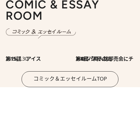
COMIC & ESSAY
ROOM
2026.7.30
第15話 アイス
2026.7.30
第8回「同人誌即売会にチャレンジ その2」
コミック＆エッセイルームTOP