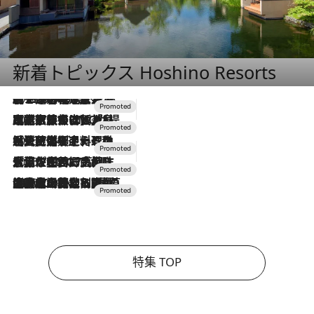
新着トピックス Hoshino Resorts
2026.8.7
【トンボの足水浴】ヒノキの香りに包まれて涼感マックス！約13℃の湧水かけ流しを避暑地「星野温泉 トンボの湯」で体験
2026.7.31
【ホテル帰省】という選択肢をOMOが提案。家族とほどよい距離を保つには「昼は実家、夜は気兼ねなくホテルで！」
2026.7.24
【夏限定ディナーコース】旬を迎える稚鮎や花ズッキーニなどをイタリア・トスカーナの郷土料理の手法で満喫！
2026.7.17
「土佐和ハーブかき氷」がOMO7高知に登場！生姜、山椒、大葉など目にも舌にも涼を呼ぶ郷土の味
2026.7.10
NEW OPEN！【界 草津】名湯の地に誕生。趣の異なる2種の温泉と上州ならではの会席・蕎麦割烹など美食を味わう究極の癒やし旅
特集 TOP