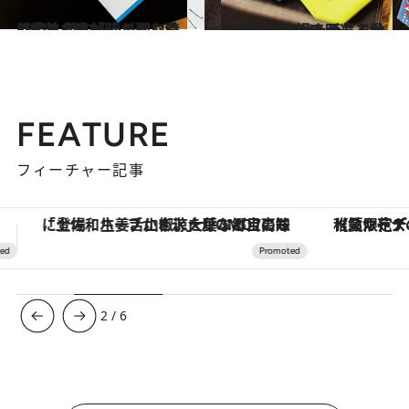
2021.10.24
【12人の本好きが選ぶ愛読書】 苦しくって切なくって甘く痛む 浸りたい時に読みたい8冊
カルチャー
2021.10.23
【12人の本好きが選ぶ愛読書】 ページをめくると力が湧いてくる 元気を分けてもらえる11冊
カルチャー
FEATURE
フィーチャー記事
【夏限定ディナーコース】旬を迎える稚鮎や花ズッキーニなどをイタリア・トスカーナの郷土料理の手法で満喫！
ヴァシュロン・コンスタンタン
3
/
6