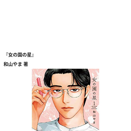
『女の園の星』
和山やま 著