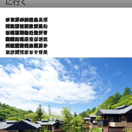
に行く
リスボンの絶品スイーツ「パステル・デ・ナタ」とは？ポルトガル伝統の奥深い世界へ
2026.8.8
2026.7.27
「私の祖国はポルトガル語です」国民的詩人フェルナンド・ペソアと、彼が愛した文学の街を歩く
2026.7.26
ポルトガル近海が育む極上の海の幸。キリリと冷えた白ワインと愉しむ、シーフード専門店の贅沢
2026.7.22
伝統の味をモダンに昇華。高感度な地元客が集う、リスボンの最旬ガストロノミー
2026.7.21
大航海時代の栄華から、震災、独裁、そして革命へ。ポルトガル・首都リスボンの石畳に刻まれた「歴史の光と影」
2026.7.13
エッセイ・ヤマザキマリ「慎ましくも美しき国 ポルトガル」