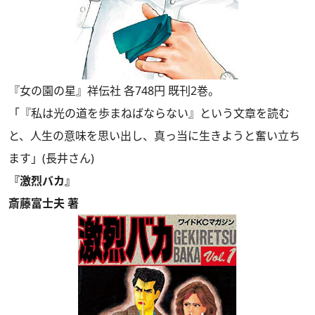
『女の園の星』祥伝社 各748円 既刊2巻。
「『私は光の道を歩まねばならない』という文章を読む
と、人生の意味を思い出し、真っ当に生きようと奮い立ち
ます」(長井さん)
『激烈バカ』
斎藤富士夫 著