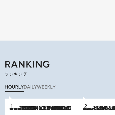
RANKING
ランキング
HOURLY
DAILY
WEEKLY
「最後に見られてよかった」上野動物園の東園パンダ舎が解体前に特別公開。8月16日まで延長されたパネル展と共に辿る“半世紀”のパンダ飼育《解体工事の図面あり》
2026.8.8
2026.8.5
【阿川佐和子さんの年とる力】なぜ70代で始めた趣味は“こんなに楽しい”のか？ ピアノ、俳句…スランプに陥っても続けられる“ある秘訣”とは