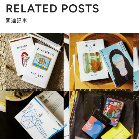
RELATED POSTS
関連記事
2021.10.25
【12人の本好きが選ぶ愛読書】 くすっと笑えて楽しくなる 読むと心が軽くなる10冊
カルチャー
2021.10.21
【12人の本好きが選ぶ愛読書】 読むと必ず涙が出てきてしまう 心を揺り動かされた8冊
カルチャー