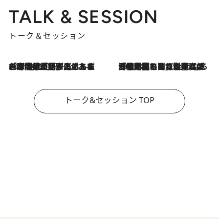
TALK & SESSION
トーク＆セッション
2026.8.3
「今後値上げがあるとすれば…」「リスクがあるのは今年の冬」エネルギー専門家が語る、ホルムズ海峡封鎖が家庭にもたらす“ある心配”
2026.8.3
「住宅建てられない…」「サーチャージ料の高値が続いている」ホルムズ海峡封鎖による影響はいつまで続く？《エネルギー専門家に聞く“どうなる日本の暮らし”》
トーク&セッション TOP