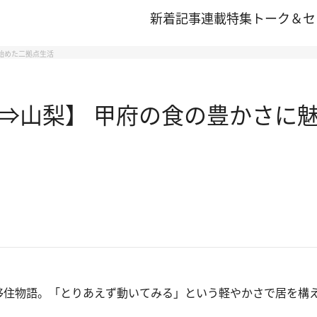
新着記事
連載
特集
トーク＆セ
始めた二拠点生活
⇒山梨】 甲府の食の豊かさに魅
住物語。「とりあえず動いてみる」という軽やかさで居を構