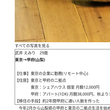
すべての写真を見る
武井 えみり 29歳
東京→甲府(山梨)
【仕事】東京の企業に勤務(リモート中心)
【住居】東京と甲府の二拠点
東京：シェアハウス 個室 月額12,000円
甲府：アパート(1DK) 月額38,000円、秋よりシェ
【移住の手段】約2年間甲府に通い人脈を作った
今年2月から山梨県の甲府と東京の二拠点生活を始め