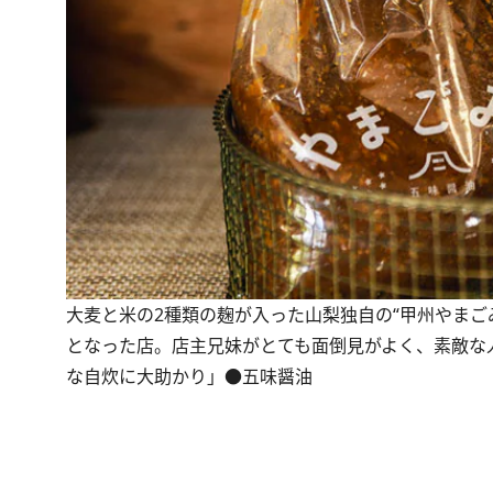
大麦と米の2種類の麹が入った山梨独自の“甲州やまごみ
となった店。店主兄妹がとても面倒見がよく、素敵な
な自炊に大助かり」●五味醤油