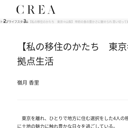
トップ
ライフスタイル
【私の移住のかたち 東京⇒山梨】 甲府の食の豊かさに魅せられ 思い切って
【私の移住のかたち 東京
拠点生活
嶺月 香里
東京を離れ、ひとりで地方に住む選択をした4人の移
に土地の魅力に触れ豊かな日々を過ごしている。