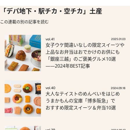
「デパ地下・駅チカ・空チカ」土産
この連載の別の記事を読む
vol.41
2025.01.03
女子ウケ間違いなしの限定スイーツや
上品なお弁当はおでかけのお供にも
「銀座三越」のご褒美グルメ10選
――2024年BEST記事
vol.40
2024.09.18
大人なテイストのめんべいをはじめ
うまかもんの宝庫「博多阪急」で
おすすめ限定スイーツ＆弁当10選