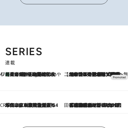
SERIES
連載
47都道府県の手みやげ ひんやりスイーツで夏を満喫
【兵庫県】この夏絶対食べたい 冷やしておいしいおやつ3選 淡路島の恵みをジェラートに集約
11 Hours Ago
【CREA×星野リゾート】唯一無二。癒しと発見が待つ場所へ
2026.8.7
【トンボの足水浴】ヒノキの香りに包まれて涼感マックス！約13℃の湧水かけ流しを避暑地「星野温泉 トンボの湯」で体験
CREA'S CHOICE
2026.8.7
「立川にも歌舞伎があるんだよ」 片岡仁左衛門・市川中車ら豪華座組みで4年目の立川立飛歌舞伎へ
田中稲の勝手に再ブーム
2026.8.7
「湘南乃風に憧れて」観客大盛上がりの“タオル回し”に、ラッパー顔負けの高速歌唱まで…さだまさし（74）のアグレッシブすぎる現在地