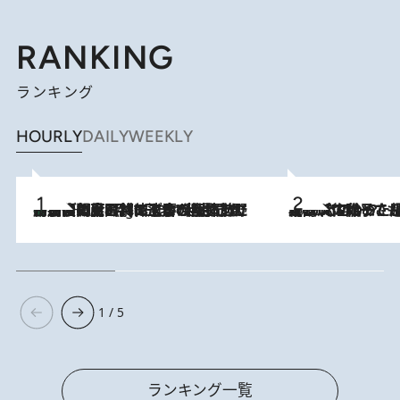
RANKING
ランキング
HOURLY
DAILY
WEEKLY
「最後に見られてよかった」上野動物園の東園パンダ舎が解体前に特別公開。8月16日まで延長されたパネル展と共に辿る“半世紀”のパンダ飼育《解体工事の図面あり》
11 Hours Ago
2026.8.5
【阿川佐和子さんの年とる力】なぜ70代で始めた趣味は“こんなに楽しい”のか？ ピアノ、俳句…スランプに陥っても続けられる“ある秘訣”とは
1 / 5
ランキング一覧