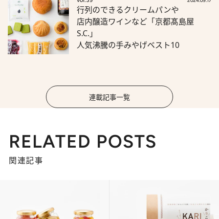
vol.39
2024.09.17
行列のできるクリームパンや
店内醸造ワインなど「京都髙島屋
S.C.」
人気沸騰の手みやげベスト10
連載記事一覧
RELATED POSTS
関連記事