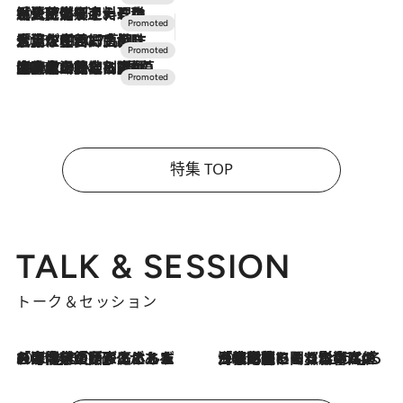
2026.7.24
【夏限定ディナーコース】旬を迎える稚鮎や花ズッキーニなどをイタリア・トスカーナの郷土料理の手法で満喫！
2026.7.17
「土佐和ハーブかき氷」がOMO7高知に登場！生姜、山椒、大葉など目にも舌にも涼を呼ぶ郷土の味
2026.7.10
NEW OPEN！【界 草津】名湯の地に誕生。趣の異なる2種の温泉と上州ならではの会席・蕎麦割烹など美食を味わう究極の癒やし旅
特集 TOP
TALK & SESSION
トーク＆セッション
2026.8.3
「今後値上げがあるとすれば…」「リスクがあるのは今年の冬」エネルギー専門家が語る、ホルムズ海峡封鎖が家庭にもたらす“ある心配”
2026.8.3
「住宅建てられない…」「サーチャージ料の高値が続いている」ホルムズ海峡封鎖による影響はいつまで続く？《エネルギー専門家に聞く“どうなる日本の暮らし”》