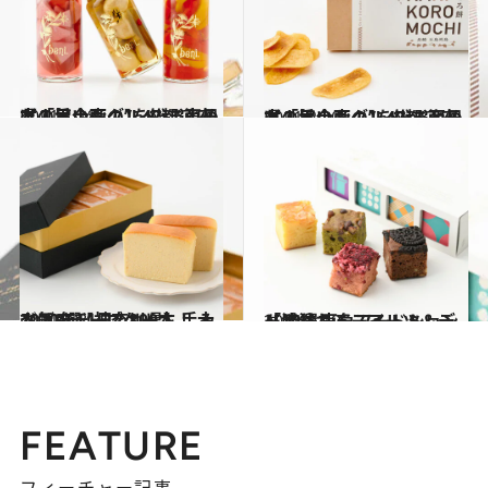
2021.1.18
【人気企画！】47都道府県「手土産グルメ」“東日本の旨いもの”を総まとめ
グルメ
2021.2.20
【人気企画！】47都道府県「手土産グルメ」“西日本の旨いもの”を総まとめ
グルメ
2021.1.8
2020年【神奈川県】手みやげ3選 1日2,800本！ 大人気のチーズケーキ
グルメ
2021.9.19
「渋谷 東急フードショー」リニューアル トレンド感溢れるスイーツ＆デリ10選
グルメ
FEATURE