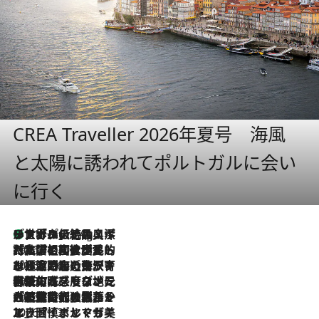
CREA Traveller 2026年夏号 海風
と太陽に誘われてポルトガルに会い
に行く
リスボンの絶品スイーツ「パステル・デ・ナタ」とは？ポルトガル伝統の奥深い世界へ
11 Hours Ago
2026.7.27
「私の祖国はポルトガル語です」国民的詩人フェルナンド・ペソアと、彼が愛した文学の街を歩く
2026.7.26
ポルトガル近海が育む極上の海の幸。キリリと冷えた白ワインと愉しむ、シーフード専門店の贅沢
2026.7.22
伝統の味をモダンに昇華。高感度な地元客が集う、リスボンの最旬ガストロノミー
2026.7.21
大航海時代の栄華から、震災、独裁、そして革命へ。ポルトガル・首都リスボンの石畳に刻まれた「歴史の光と影」
2026.7.13
エッセイ・ヤマザキマリ「慎ましくも美しき国 ポルトガル」