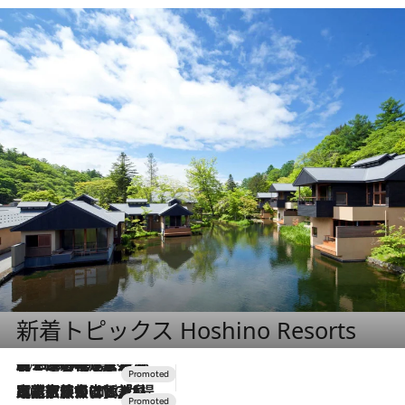
新着トピックス Hoshino Resorts
2026.8.7
【トンボの足水浴】ヒノキの香りに包まれて涼感マックス！約13℃の湧水かけ流しを避暑地「星野温泉 トンボの湯」で体験
2026.7.31
【ホテル帰省】という選択肢をOMOが提案。家族とほどよい距離を保つには「昼は実家、夜は気兼ねなくホテルで！」