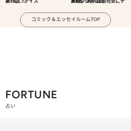
2026.7.30
第15話 アイス
2026.7.30
第8回「同人誌即売会にチャレンジ その2」
コミック＆エッセイルームTOP
FORTUNE
占い