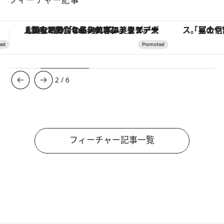
フィーチャー記事
「星のや富士」でデジタルデトックス。冨士信仰の歴史を辿り、心身を調える。
【夏限定ディナーコース】旬を迎
3
/
6
フィーチャー記事一覧