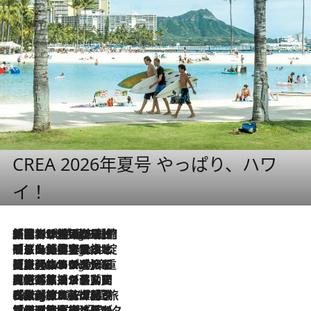
CREA 2026年夏号 やっぱり、ハワ
イ！
「荷物が増えるほど旅ストレスは増す」美容ジャーナリストがたどり着いた最終結論。“化粧品を劇的に減らす”感動の凝縮美容とは
9 Hours Ago
「旅先には金髪ウィッグを持参」日本と同じメイクでは損してる!? 美容ジャーナリストが提案する“掟破りの旅美容”とは
9 Hours Ago
【厳選旅コスメ】「身軽さ＆UV対策重視！」ヘアアーティストshucoが選んだ夏旅ベストコスメを発表【Mサイズジップ】
9 Hours Ago
2026.8.5
【厳選旅コスメ】国内をあちこち移動する河井菜摘が選んだ夏旅ベストコスメ発表！「リラックスアイテムはマスト」【Mサイズジップ】
2026.8.4
【厳選旅コスメ】「紫外線＆乾燥対策しながらメイク感も！」ヘア＆メイクGeorgeが選んだ夏旅ベストコスメを発表！【Mサイズジップ】
2026.8.3
【厳選旅コスメ】「保湿もタイパ重視！」“サウナ好き”タレント清水みさとが愛用する夏旅ベストコスメを発表！【Mサイズジップ】