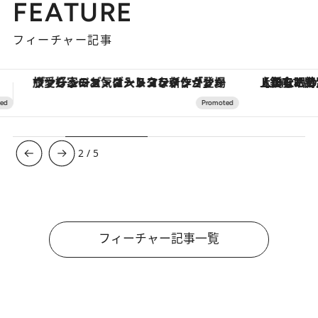
FEATURE
フィーチャー記事
【銀座で出合う最旬美容】美髪ケアや上質な眠り…セルフケアのアップデートから、特別な名入れギフトまで。大人のための「ReFa GINZA」クルーズ
3
/
5
フィーチャー記事一覧