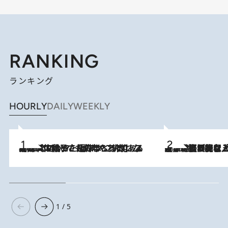
RANKING
ランキング
HOURLY
DAILY
WEEKLY
2026.8.5
【阿川佐和子さんの年とる力】なぜ70代で始めた趣味は“こんなに楽しい”のか？ ピアノ、俳句…スランプに陥っても続けられる“ある秘訣”とは
2026.8.5
【なぜ吉沢亮は「気配を消せる」のか？】興行収入208億の『国宝』を経て挑むミュージカル『ディア・エヴァン・ハンセン』。トップ俳優が舞台上でさらけ出した“孤独”とは
1 / 5