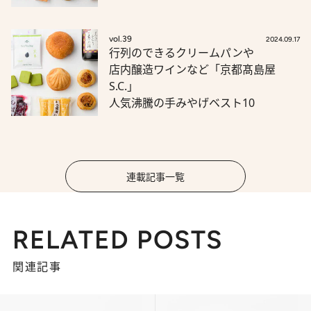
vol.39
2024.09.17
行列のできるクリームパンや
店内醸造ワインなど「京都髙島屋
S.C.」
人気沸騰の手みやげベスト10
連載記事一覧
RELATED POSTS
関連記事