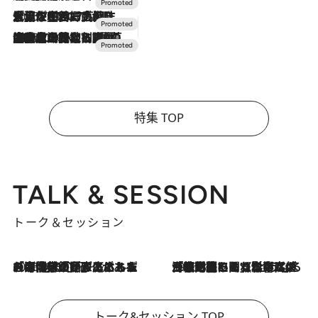
2026.7.17
「土佐和ハーブかき氷」がOMO7高知に登場！生姜、山椒、大葉など目にも舌にも涼を呼ぶ郷土の味
2026.7.10
NEW OPEN！【界 草津】名湯の地に誕生。趣の異なる2種の温泉と上州ならではの会席・蕎麦割烹など美食を味わう究極の癒やし旅
特集 TOP
TALK & SESSION
トーク＆セッション
2026.8.3
「今後値上げがあるとすれば…」「リスクがあるのは今年の冬」エネルギー専門家が語る、ホルムズ海峡封鎖が家庭にもたらす“ある心配”
2026.8.3
「住宅建てられない…」「サーチャージ料の高値が続いている」ホルムズ海峡封鎖による影響はいつまで続く？《エネルギー専門家に聞く“どうなる日本の暮らし”》
トーク&セッション TOP