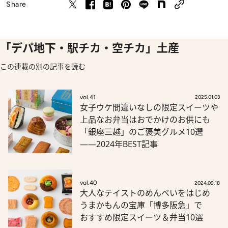
Share
「デパ地下・駅チカ・空チカ」土産
この連載の別の記事を読む
vol.41
2025.01.03
女子ウケ間違いなしの限定スイーツや
上品なお弁当はおでかけのお供にも
「銀座三越」のご褒美グルメ10選
――2024年BEST記事
vol.40
2024.09.18
大人なテイストのめんべいをはじめ
うまかもんの宝庫「博多阪急」で
おすすめ限定スイーツ＆弁当10選