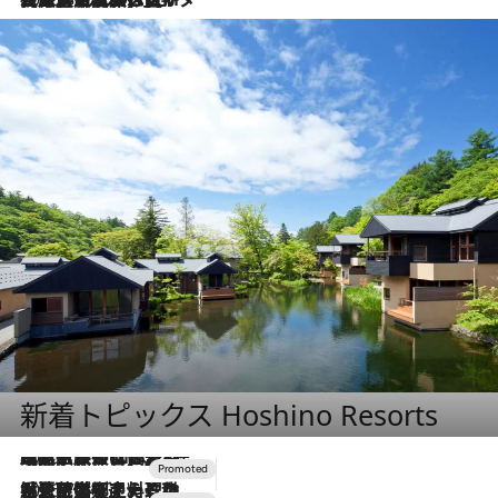
新着トピックス Hoshino Resorts
2026.7.31
【ホテル帰省】という選択肢をOMOが提案。家族とほどよい距離を保つには「昼は実家、夜は気兼ねなくホテルで！」
2026.7.24
【夏限定ディナーコース】旬を迎える稚鮎や花ズッキーニなどをイタリア・トスカーナの郷土料理の手法で満喫！