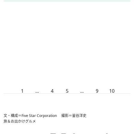
1
...
4
5
...
9
10
文・構成＝Five Star Corporation 撮影＝釜谷洋史
旅＆お出かけ
グルメ