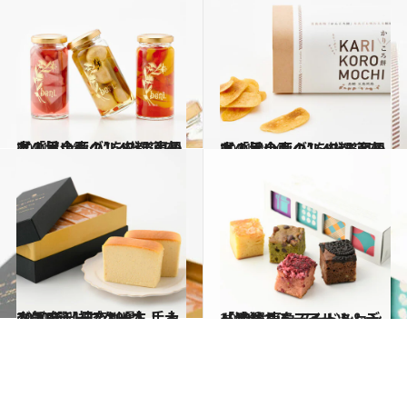
2021.1.18
【人気企画！】47都道府県「手土産グルメ」“東日本の旨いもの”を総まとめ
グルメ
2021.2.20
【人気企画！】47都道府県「手土産グルメ」“西日本の旨いもの”を総まとめ
グルメ
2021.1.8
2020年【神奈川県】手みやげ3選 1日2,800本！ 大人気のチーズケーキ
グルメ
2021.9.19
「渋谷 東急フードショー」リニューアル トレンド感溢れるスイーツ＆デリ10選
グルメ