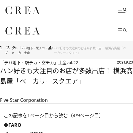
トッ
グル
「デパ地下・駅チカ・空チ
パン好きも大注目のお店が多数出店！ 横浜髙島屋「ベ
プ
メ
カ」土産
ーカリースクエア」
「デパ地下・駅チカ・空チカ」土産
vol.22
2021.9.23
パン好きも大注目のお店が多数出店！ 横浜髙
島屋「ベーカリースクエア」
Five Star Corporation
この記事を1ページ目から読む（4/9ページ目）
◆FARO