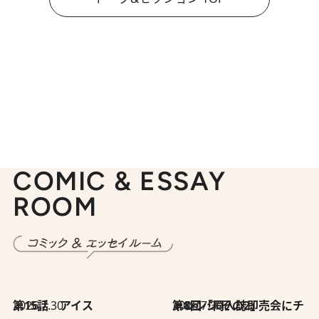
COMIC & ESSAY
ROOM
2026.7.30
第15話 アイス
2026.7.30
第8回「同人誌即売会にチャレンジ その2」