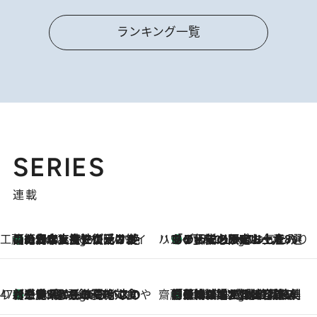
ランキング一覧
SERIES
連載
工藤まやのおもてなしハワイ
【ハワイ土産】ローカルの絶大な支持で復活！ 絶品の幻クッキー《元ファンの日本人女性が受け継いだ名店》
9 Hours Ago
ハワイ賢者 リサのお気に入りリスト
あの伝説の限定トートも！ リニューアルした「ディーン＆デルーカ ハワイ」で必須のお土産8選
9 Hours Ago
47都道府県の手みやげ ひんやりスイーツで夏を満喫
【三重県】この夏絶対食べたい 冷やしておいしいおやつ3選 お餅×アイスの新感覚スイーツ
9 Hours Ago
齋藤 薫 美容脳ルネサンス
「荷物が増えるほど旅ストレスは増す」美容ジャーナリストがたどり着いた最終結論。“化粧品を劇的に減らす”感動の凝縮美容とは
9 Hours Ago