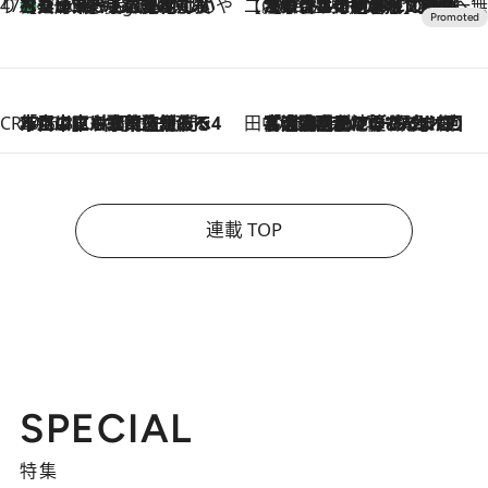
47都道府県の手みやげ ひんやりスイーツで夏を満喫
【兵庫県】この夏絶対食べたい 冷やしておいしいおやつ3選 淡路島の恵みをジェラートに集約
5 Hours Ago
【CREA×星野リゾート】唯一無二。癒しと発見が待つ場所へ
2026.8.7
【トンボの足水浴】ヒノキの香りに包まれて涼感マックス！約13℃の湧水かけ流しを避暑地「星野温泉 トンボの湯」で体験
CREA'S CHOICE
2026.8.7
「立川にも歌舞伎があるんだよ」 片岡仁左衛門・市川中車ら豪華座組みで4年目の立川立飛歌舞伎へ
田中稲の勝手に再ブーム
2026.8.7
「湘南乃風に憧れて」観客大盛上がりの“タオル回し”に、ラッパー顔負けの高速歌唱まで…さだまさし（74）のアグレッシブすぎる現在地
連載 TOP
SPECIAL
特集