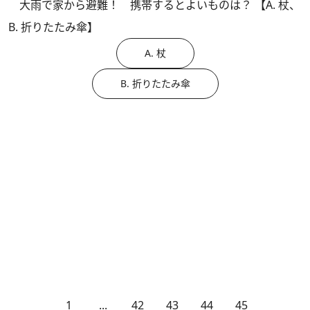
大雨で家から避難！ 携帯するとよいものは？ 【A. 杖、
B. 折りたたみ傘】
A. 杖
B. 折りたたみ傘
1
...
42
43
44
45