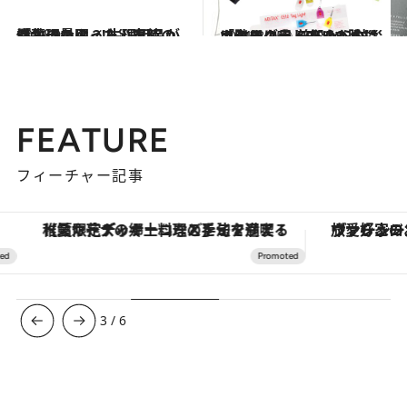
2021.9.8
備蓄の量は？ 生理用品がなかったら…!? 災害時の「生理の困った」を解決！
ライフスタイル
2021.8.25
「防災の日」をきっかけに考えよう CREAの防災カタログ① 普段から防災ポーチにinしたいもの
ライフスタイル
FEATURE
フィーチャー記事
【夏限定ディナーコース】旬を迎える稚鮎や花ズッキーニなどをイタリア・トスカーナの郷土料理の手法で満喫！
ヴァシュロン・コンスタンタン
3
/
6