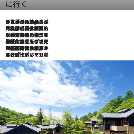
に行く
リスボンの絶品スイーツ「パステル・デ・ナタ」とは？ポルトガル伝統の奥深い世界へ
5 Hours Ago
2026.7.27
「私の祖国はポルトガル語です」国民的詩人フェルナンド・ペソアと、彼が愛した文学の街を歩く
2026.7.26
ポルトガル近海が育む極上の海の幸。キリリと冷えた白ワインと愉しむ、シーフード専門店の贅沢
2026.7.22
伝統の味をモダンに昇華。高感度な地元客が集う、リスボンの最旬ガストロノミー
2026.7.21
大航海時代の栄華から、震災、独裁、そして革命へ。ポルトガル・首都リスボンの石畳に刻まれた「歴史の光と影」
2026.7.13
エッセイ・ヤマザキマリ「慎ましくも美しき国 ポルトガル」