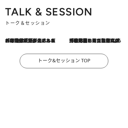
TALK & SESSION
トーク＆セッション
2026.8.3
「今後値上げがあるとすれば…」「リスクがあるのは今年の冬」エネルギー専門家が語る、ホルムズ海峡封鎖が家庭にもたらす“ある心配”
2026.8.3
「住宅建てられない…」「サーチャージ料の高値が続いている」ホルムズ海峡封鎖による影響はいつまで続く？《エネルギー専門家に聞く“どうなる日本の暮らし”》
トーク&セッション TOP