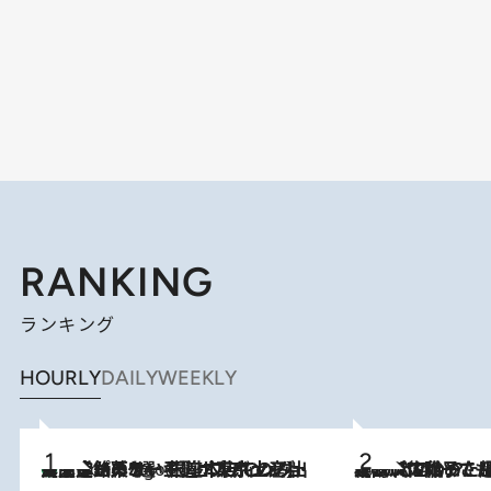
RANKING
ランキング
HOURLY
DAILY
WEEKLY
【間違いのない王道・東京土産】資生堂パーラー 銀座本店でのみ出会える銘菓5選《極上プディング・濃厚チーズケーキ・ボンボンショコラほか》
5 Hours Ago
2026.8.5
【阿川佐和子さんの年とる力】なぜ70代で始めた趣味は“こんなに楽しい”のか？ ピアノ、俳句…スランプに陥っても続けられる“ある秘訣”とは