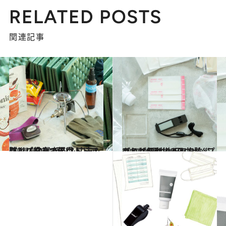
RELATED POSTS
関連記事
2021.9.5
防災に役立つアウトドアグッズ10選 軽い＆丈夫＆コンパクトで優秀！
ライフスタイル
2021.9.1
これは便利！ 100均防災グッズ8選 100円ショップでこれだけ揃うんです
ライフスタイル