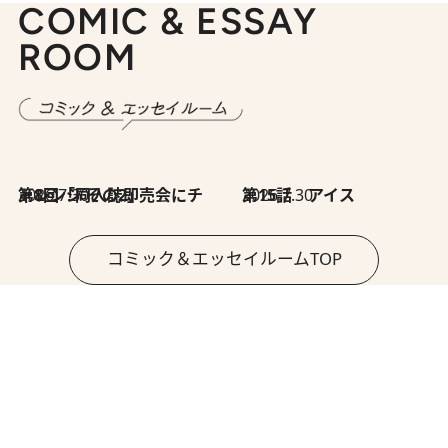
COMIC & ESSAY
ROOM
2026.7.30
第8回「同人誌即売会にチャレンジ その2」
2026.7.30
第15話 アイス
コミック＆エッセイルームTOP