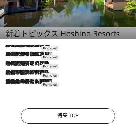
新着トピックス Hoshino Resorts
2026.8.7
【トンボの足水浴】ヒノキの香りに包まれて涼感マックス！約13℃の湧水かけ流しを避暑地「星野温泉 トンボの湯」で体験
2026.7.31
【ホテル帰省】という選択肢をOMOが提案。家族とほどよい距離を保つには「昼は実家、夜は気兼ねなくホテルで！」
2026.7.24
【夏限定ディナーコース】旬を迎える稚鮎や花ズッキーニなどをイタリア・トスカーナの郷土料理の手法で満喫！
2026.7.17
「土佐和ハーブかき氷」がOMO7高知に登場！生姜、山椒、大葉など目にも舌にも涼を呼ぶ郷土の味
2026.7.10
NEW OPEN！【界 草津】名湯の地に誕生。趣の異なる2種の温泉と上州ならではの会席・蕎麦割烹など美食を味わう究極の癒やし旅
特集 TOP