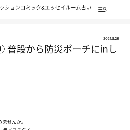
ッション
コミック&エッセイルーム
占い
2021.8.25
① 普段から防災ポーチにinし
みませんか。