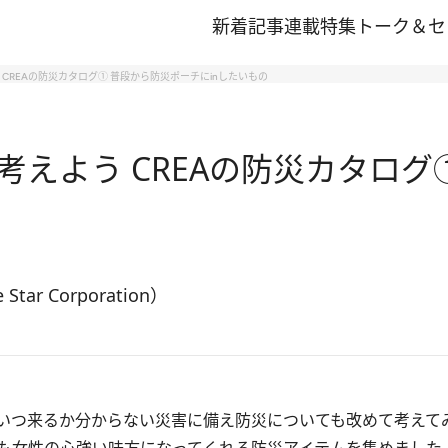
新着記事
連載
特集
トーク＆セ
CREAの防災カタログ① 普段から防災ポーチにinしたいもの
えよう CREAの防災カタログ
tar Corporation）
いつ来るか分からない災害に備え防災についても改めて考えて