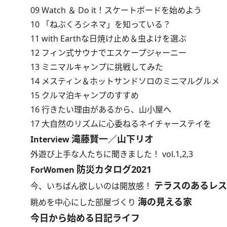
09 Watch ＆ Do it！スケートボードを始めよう
10 「ねぶくろシネマ」を知っている？
11 with Earthな日焼け止め＆虫よけを選ぶ
12 フィン式サウナでエスケープジャーニー
13 ミニマルキャンプに挑戦してみた
14 メスティン＆ホットサンドソロのミニマルグルメ
15 クルマ泊キャンプのすすめ
16 行きたい理由があるから、山小屋へ
17 大自然のリズムに心委ねるネイチャーステイを
滝藤賢一／山下リオ
Interview
外遊び上手な人たちに聞きました！ vol.1,2,3
防災カタログ2021
ForWomen
テラスのあるレス
今、いちばん欲しいのは開放感！
海の見える家
眺めを中心にした部屋づくり
今日から始める日記ライフ