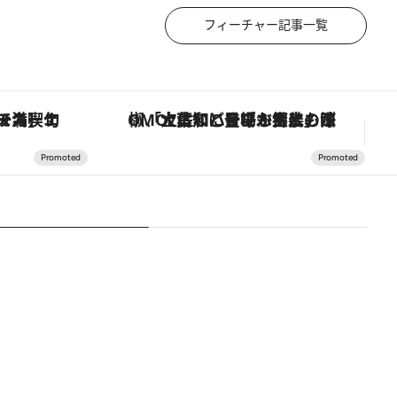
フィーチャー記事一覧
スカーナの郷土料理の手法で満喫！
「土佐和ハーブかき氷」がOMO7高知に登場！生姜、山椒、大葉など目にも舌にも涼を呼ぶ郷土の味