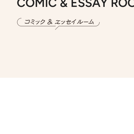
COMIC & ESSAY RO
2026.7.30
第15話 アイス
2026.
第8回「同人誌即
2026.7.8
川添愛「言葉のセンス研究所」（7）今の時代でもどうにか使えそうな「攻める言葉」を考える
2026.
第35回「打ち勝て！ 本厄 その3」