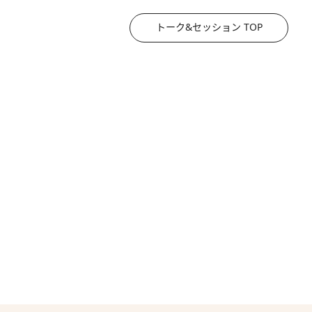
トーク&セッション TOP
2026.8.3
《「文士の子ども被害者の会」発足！》阿川佐和子（72）が語る遠藤周作に北杜夫、劇作家・矢代静一の子どもたちの“文豪プライベート事件簿”