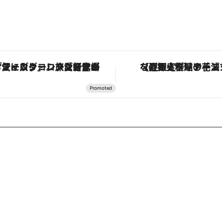
ヴァシュロン・コンスタンタン「オーヴァーシーズ・オートマティック」。旅愛好家のお気に入りコレクションから、ジェンダーレスな新作が登場
【夏限定ディナーコース】旬を迎える稚鮎や花ズッキーニなどをイタリア・ト