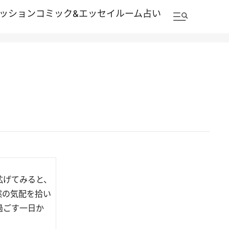
ッション
コミック&エッセイルーム
占い
拡げてみると、
然の気配を拾い
過ごす一日か