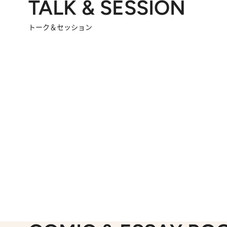
TALK & SESSION
トーク＆セッション
2026.8.3
「今後値上げがあるとすれば…」「リスクがあるのは今年の冬」エネルギー専門家が語る、ホルムズ海峡封鎖が家庭にもたらす“ある心配”
2026.
「住宅建てられない…」「サーチャージ料の高値が続いている」ホルムズ海峡封鎖による影響はいつまで続く？《エネルギー専門家に聞く“どうなる日本の暮らし”》