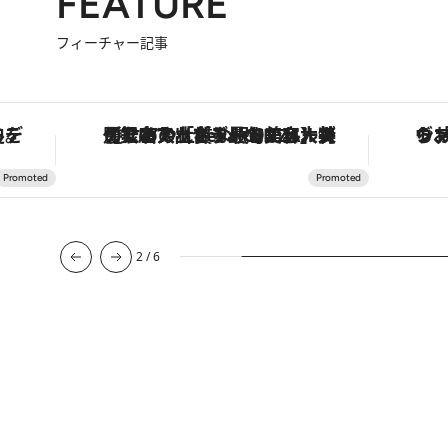
FEATURE
フィーチャー記事
を調える。
【銀座で出合う最旬美容】美髪ケアや上質な眠り…セルフケアのアップデートから、特別な名入れギフトまで。大人のための「ReFa GINZA」クルーズ
2
/
6