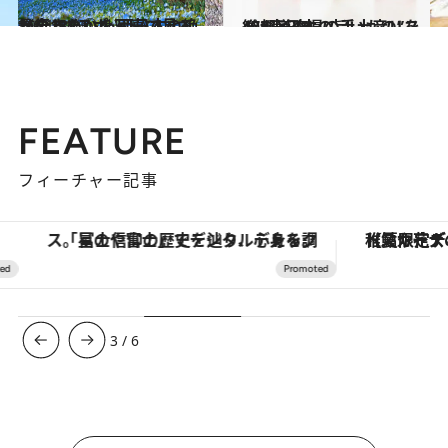
2021.4.25
《全132スポット》いつか行きたい！ 西日本の絶景まとめ①を写真で見る
旅＆お出かけ
2021.1.18
47都道府県の手土産リスト “東日本の旨いもの”を総まとめ
グルメ
FEATURE
フィーチャー記事
「星のや富士」でデジタルデトックス。冨士信仰の歴史を辿り、心身を調える。
【夏限定ディナーコース】旬を迎
3
/
6