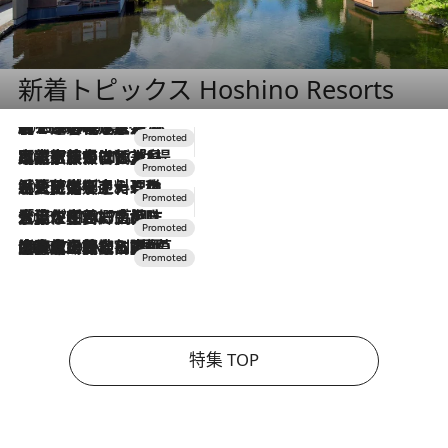
新着トピックス Hoshino Resorts
2026.8.7
【トンボの足水浴】ヒノキの香りに包まれて涼感マックス！約13℃の湧水かけ流しを避暑地「星野温泉 トンボの湯」で体験
2026.7.31
【ホテル帰省】という選択肢をOMOが提案。家族とほどよい距離を保つには「昼は実家、夜は気兼ねなくホテルで！」
2026.7.24
【夏限定ディナーコース】旬を迎える稚鮎や花ズッキーニなどをイタリア・トスカーナの郷土料理の手法で満喫！
2026.7.17
「土佐和ハーブかき氷」がOMO7高知に登場！生姜、山椒、大葉など目にも舌にも涼を呼ぶ郷土の味
2026.7.10
NEW OPEN！【界 草津】名湯の地に誕生。趣の異なる2種の温泉と上州ならではの会席・蕎麦割烹など美食を味わう究極の癒やし旅
特集 TOP