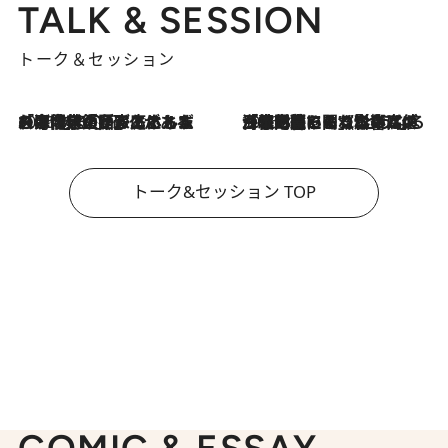
TALK & SESSION
トーク＆セッション
2026.8.3
「今後値上げがあるとすれば…」「リスクがあるのは今年の冬」エネルギー専門家が語る、ホルムズ海峡封鎖が家庭にもたらす“ある心配”
2026.8.3
「住宅建てられない…」「サーチャージ料の高値が続いている」ホルムズ海峡封鎖による影響はいつまで続く？《エネルギー専門家に聞く“どうなる日本の暮らし”》
トーク&セッション TOP