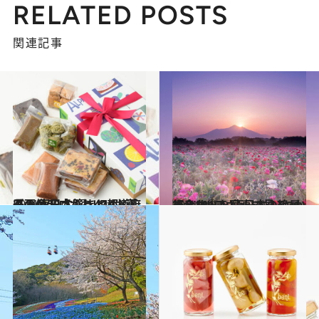
RELATED POSTS
関連記事
2021.5.2
【画像59点！】47都道府県のレトロかわいいお菓子 ～東日本篇まとめ～
グルメ
2021.4.25
《全101スポット》いつか行きたい！ 東日本の絶景まとめ①を写真で見る
旅＆お出かけ