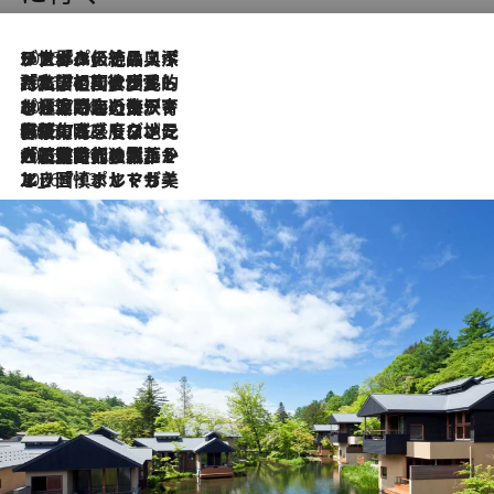
2026.8.8
リスボンの絶品スイーツ「パステル・デ・ナタ」とは？ポルトガル伝統の奥深い世界へ
2026.7.27
「私の祖国はポルトガル語です」国民的詩人フェルナンド・ペソアと、彼が愛した文学の街を歩く
2026.7.26
ポルトガル近海が育む極上の海の幸。キリリと冷えた白ワインと愉しむ、シーフード専門店の贅沢
2026.7.22
伝統の味をモダンに昇華。高感度な地元客が集う、リスボンの最旬ガストロノミー
2026.7.21
大航海時代の栄華から、震災、独裁、そして革命へ。ポルトガル・首都リスボンの石畳に刻まれた「歴史の光と影」
2026.7.13
エッセイ・ヤマザキマリ「慎ましくも美しき国 ポルトガル」