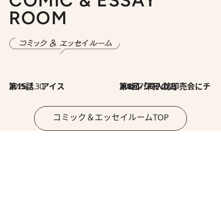
COMIC & ESSAY
ROOM
2026.7.30
第15話 アイス
2026.7.30
第8回「同人誌即売会にチャレンジ その2」
コミック＆エッセイルームTOP