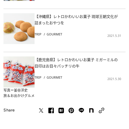
【沖縄県】レトロかわいいお菓子 琉球王朝文化が
詰まったおやつを
TRIP
GOURMET
2021.5.31
【鹿児島県】レトロかわいいお菓子 ミガーミルの
目印はお目々パッチリの牛
TRIP
GOURMET
2021.5.30
写真＝釜谷洋史
旅＆お出かけ
グルメ
Share