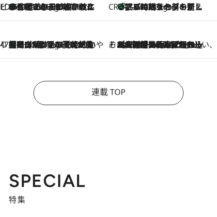
ビューティいいもの集め EDITORS' BEST
35℃超えの日の夜、枕にひと吹き！ BAUMのルームスプレーが、ひのきの香りで心まで解きほぐす
2 Hours Ago
CREA'S CHOICE
「眠る時刻をセットする」——眠りの前を整える、バルミューダの新しいアプローチ
2 Hours Ago
47都道府県の手みやげ ひんやりスイーツで夏を満喫
【岡山県】この夏絶対食べたい 冷やしておいしいおやつ3選 フルーツが主役のプリンやアイスが勢揃い
2 Hours Ago
そおだよおこの関西おいしい、おやつ紀行
2026.8.9
［大阪府箕面市］一皿一皿目の前で仕上げられる、料理を巧みに組み込んだアシェットデセールコース「ミチル アシェット デセール（Michiru assiette dessert）」
連載 TOP
SPECIAL
特集