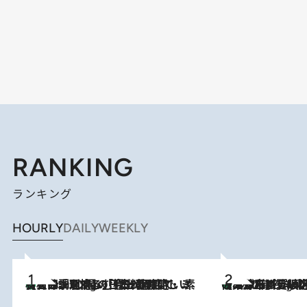
RANKING
ランキング
HOURLY
DAILY
WEEKLY
【大分・別府】「今一番おいしい食材を調理する」1日2組限定・ミシュラン2ツ星の日本料理店で、素材と四季を愉しむ極上の時間
2 Hours Ago
《みずみずしい桃が丸ごと》東京の“あの有名洋菓子シェフ”の下で修業したパティシエが腕を振るう、珠玉の夏限定パフェを堪能！【大分市】
2 Hours Ago