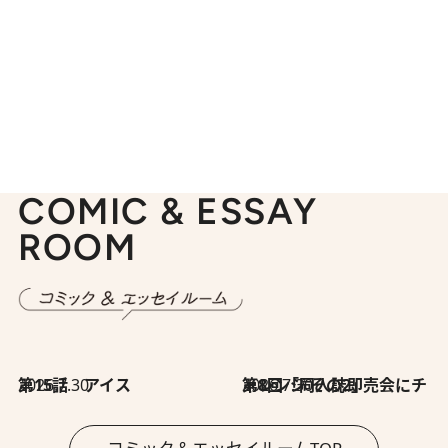
COMIC & ESSAY
ROOM
2026.7.30
第15話 アイス
2026.7.30
第8回「同人誌即売会にチャレンジ その2」