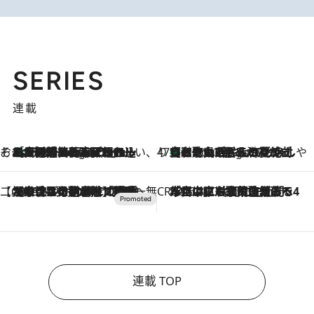
SERIES
連載
そおだよおこの関西おいしい、おやつ紀行
［大阪府箕面市］一皿一皿目の前で仕上げられる、料理を巧みに組み込んだアシェットデセールコース「ミチル アシェット デセール（Michiru assiette dessert）」
3 Hours Ago
47都道府県の手みやげ ひんやりスイーツで夏を満喫
【和歌山県】この夏絶対食べたい 冷やしておいしいおやつ3選 みかんがごろっと丸ごと入ったジュレ
3 Hours Ago
【CREA×星野リゾート】唯一無二。癒しと発見が待つ場所へ
2026.8.7
【トンボの足水浴】ヒノキの香りに包まれて涼感マックス！約13℃の湧水かけ流しを避暑地「星野温泉 トンボの湯」で体験
CREA'S CHOICE
2026.8.7
「立川にも歌舞伎があるんだよ」 片岡仁左衛門・市川中車ら豪華座組みで4年目の立川立飛歌舞伎へ
連載 TOP