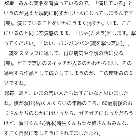
松重
みんな実名を背負っているので、「演じている」と
いうのが見えた瞬間に恥ずかしい人になってしまうんです
(笑)。演じていることをいかにうまく消すか。いま、ここ
にいるのと同じ空気感のまま、「じゃ(カメラ)回します。撃
ってください」「はい、バンバンバン(銃を撃つ芝居)」。
銃をスタッフに返して、再び病気や介護の話に戻る
(笑)。どこで芝居のスイッチが入るのかわからない、その
過程すら作品として成立してしまうのが、この座組みのミ
ソですね。
光石
あと、いまの若い人たちはすごいなと思いました
ね。僕が濱田(岳)くんくらいの年齢のころ、60歳前後のお
じさんたちのなかにはいったら、ガチガチになっただろう
けど、濱田くんも(柄本)時生くんも菜々緒さんもみんな、
すごく自然に楽しそうにされてましたよね。