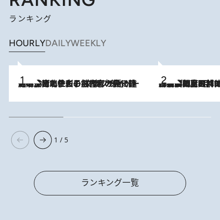
ランキング
HOURLY
DAILY
WEEKLY
2026.8.3
《「文士の子ども被害者の会」発足！》阿川佐和子（72）が語る遠藤周作に北杜夫、劇作家・矢代静一の子どもたちの“文豪プライベート事件簿”
2026.8.8
「最後に見られてよかった」上野動物園の東園パンダ舎が解体前に特別公開。8月16日まで延長されたパネル展と共に辿る“半世紀”のパンダ飼育《解体工事の図面あり》
1 / 5
ランキング一覧