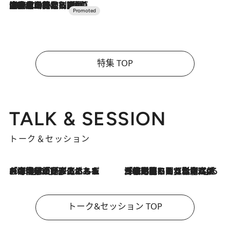
2026.7.10
NEW OPEN！【界 草津】名湯の地に誕生。趣の異なる2種の温泉と上州ならではの会席・蕎麦割烹など美食を味わう究極の癒やし旅
特集 TOP
TALK & SESSION
トーク＆セッション
2026.8.3
「今後値上げがあるとすれば…」「リスクがあるのは今年の冬」エネルギー専門家が語る、ホルムズ海峡封鎖が家庭にもたらす“ある心配”
2026.8.3
「住宅建てられない…」「サーチャージ料の高値が続いている」ホルムズ海峡封鎖による影響はいつまで続く？《エネルギー専門家に聞く“どうなる日本の暮らし”》
トーク&セッション TOP