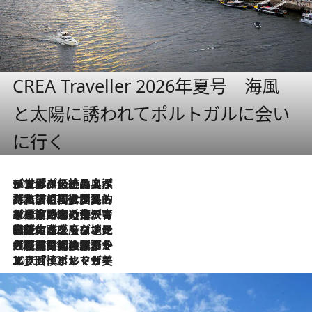
CREA Traveller 2026年夏号 海風
と太陽に誘われてポルトガルに会い
に行く
2026.8.8
リスボンの絶品スイーツ「パステル・デ・ナタ」とは？ポルトガル伝統の奥深い世界へ
2026.7.27
「私の祖国はポルトガル語です」国民的詩人フェルナンド・ペソアと、彼が愛した文学の街を歩く
2026.7.26
ポルトガル近海が育む極上の海の幸。キリリと冷えた白ワインと愉しむ、シーフード専門店の贅沢
2026.7.22
伝統の味をモダンに昇華。高感度な地元客が集う、リスボンの最旬ガストロノミー
2026.7.21
大航海時代の栄華から、震災、独裁、そして革命へ。ポルトガル・首都リスボンの石畳に刻まれた「歴史の光と影」
2026.7.13
エッセイ・ヤマザキマリ「慎ましくも美しき国 ポルトガル」