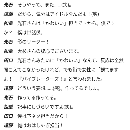
光石
そうやって、また……(笑)。
遠藤
だから、気分はアイドルなんだよ！(笑)
松重
光石さんは「かわいい」担当ですから。僕です
か？ 僕は世話係。
光石
影のリーダー！
松重
大杉さんの腹心でございます。
田口
光石さんみたいに「かわいい」なんて、反応は全然
聞こえてこなかったけれど、でも街で女性に「観てます
よ！ 『バイブレーターズ！』と言われました。
遠藤
どういう妄想……(笑)。作ってるでしょ。
光石
作ってる作ってる。
松重
記事にしづらいですよ(笑)。
田口
僕は下ネタ担当だから！
遠藤
俺はおはしゃぎ担当！