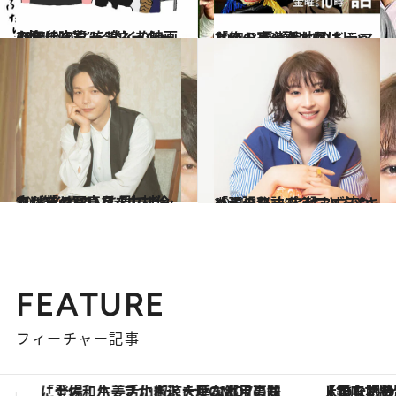
2021.3.22
28年後のターミネーターの姿に吃驚！ “丸くなったおじさん”を楽しむ映画3本
カルチャー
2021.3.19
「俺の家の話」だけじゃない！ 長瀬智也のドラマヒストリーをお届け
カルチャー
2021.2.5
“ひねくれていた”中村倫也が昔の写真を 見てビックリ「ヤバい目をしてた…笑」
カルチャー
2021.4.7
「頑張りすぎることをやめました」 広瀬すず流“キレイの秘訣”とは？
カルチャー
FEATURE
フィーチャー記事
【銀座で出合う最旬美容】美髪ケアや上質な眠り…セルフケアのアップデートから、特別な名入れギフトまで。大人のための「ReFa GINZA」クルーズ