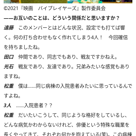
©2021『映画 バイプレイヤーズ』製作委員会
――お互いのことは、どういう関係だと思いますか？
遠藤
このメンバーとはどんな状況、設定でも打てば響
く。何の打ち合わせもなく作れてしまう4人！ 今回確信
を持ちましたね。
田口
仲間であり、同志でもあり、戦友ですかねえ。
光石
戦友であり、友達であり。兄弟みたいな感覚もあり
ますね。
松重
僕は……同じ病棟の入院患者みたいに思っているんで
すよね。
3人
……入院患者？？
松重
だいたいこうして、同じような格好をしているし、
どんな病気かわからないけれど、俳優という特殊な職業を
長くやってきて、それぞれ何かを抱えている(笑)。この病棟