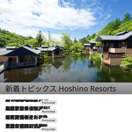
新着トピックス Hoshino Resorts
2026.8.7
【トンボの足水浴】ヒノキの香りに包まれて涼感マックス！約13℃の湧水かけ流しを避暑地「星野温泉 トンボの湯」で体験
2026.7.31
【ホテル帰省】という選択肢をOMOが提案。家族とほどよい距離を保つには「昼は実家、夜は気兼ねなくホテルで！」
2026.7.24
【夏限定ディナーコース】旬を迎える稚鮎や花ズッキーニなどをイタリア・トスカーナの郷土料理の手法で満喫！
2026.7.17
「土佐和ハーブかき氷」がOMO7高知に登場！生姜、山椒、大葉など目にも舌にも涼を呼ぶ郷土の味