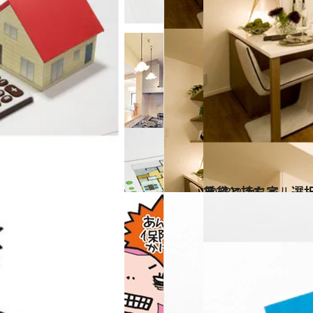
？
2013.2.10
賃貸と持ち家、選
ライフスタイル