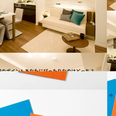
択のポイントあなたにぴったりなのはどっち？