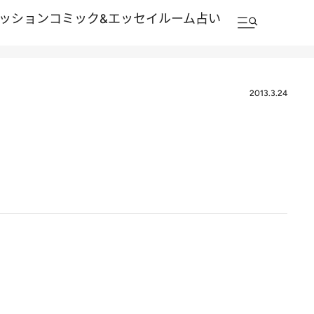
ッション
コミック&エッセイルーム
占い
2013.3.24
と