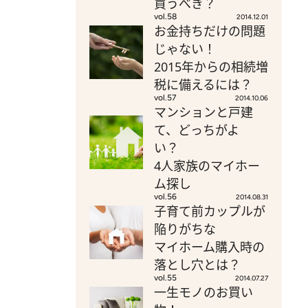
買うべき？
vol.58
2014.12.01
お金持ちだけの問題
じゃない！
2015年からの相続増
税に備えるには？
vol.57
2014.10.06
マンションと戸建
て、どっちがよ
い？
4人家族のマイホー
ム探し
vol.56
2014.08.31
子育て前カップルが
陥りがちな
マイホーム購入時の
落とし穴とは？
vol.55
2014.07.27
一生モノのお買い