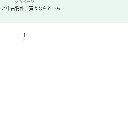
次のページ
件と中古物件、買うならどっち？
1
2