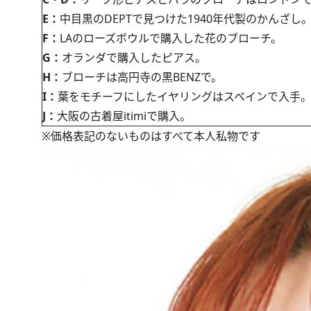
E：
中目黒のDEPTで見つけた1940年代製のかんざし
F：
LAのローズボウルで購入した花のブローチ。
G：
オランダで購入したピアス。
H：
ブローチは高円寺の黒BENZで。
I：
葉をモチーフにしたイヤリングはスペインで入手
J：
大阪の古着屋itimiで購入。
※価格表記のないものはすべて本人私物です