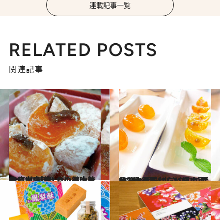
連載記事一覧
RELATED POSTS
関連記事
2020.4.30
台湾土産にしたい郷土菓子11選(前篇) ボンタン飴風など文句ナシの美味しさ
旅＆お出かけ
2020.5.28
台湾土産にしたい郷土菓子7選(後篇) 小さな町の素朴なお菓子に心ときめく
旅＆お出かけ