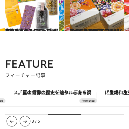
2020.5.3
台湾で極上のおいしいものを手土産に プロが通う食のセレクトショップ4選
旅＆お出かけ
2018.12.24
すべて日本円500円相当で買える！ 女友達に喜ばれる台湾土産BEST10
旅＆お出かけ
FEATURE
フィーチャー記事
「星のや富士」でデジタルデトックス。冨士信仰の歴史を辿り、心身を調える。
3
/
5