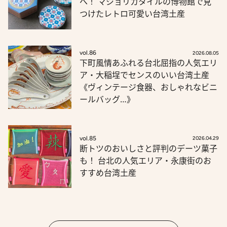
へ！ マジョリカタイルの博物館で見
つけたレトロ可愛い台湾土産
vol.86
2026.08.05
下町風情あふれる台北屈指の人気エリ
ア・大稲埕でセンスのいい台湾土産
《ヴィンテージ食器、おしゃれなビニ
ールバッグ…》
vol.85
2026.04.29
断トツのおいしさと評判のデーツ菓子
も！ 台北の人気エリア・永康街のお
すすめ台湾土産