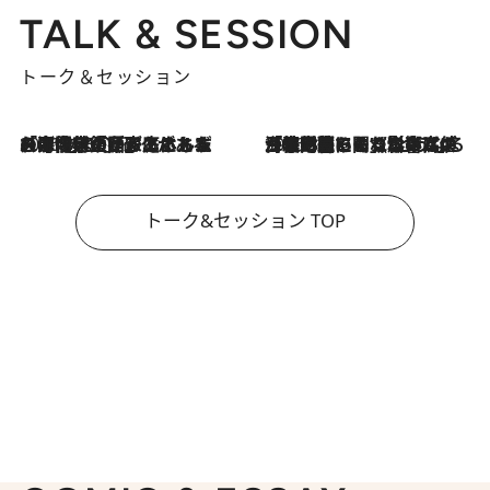
TALK & SESSION
トーク＆セッション
2026.8.3
「今後値上げがあるとすれば…」「リスクがあるのは今年の冬」エネルギー専門家が語る、ホルムズ海峡封鎖が家庭にもたらす“ある心配”
2026.8.3
「住宅建てられない…」「サーチャージ料の高値が続いている」ホルムズ海峡封鎖による影響はいつまで続く？《エネルギー専門家に聞く“どうなる日本の暮らし”》
トーク&セッション TOP