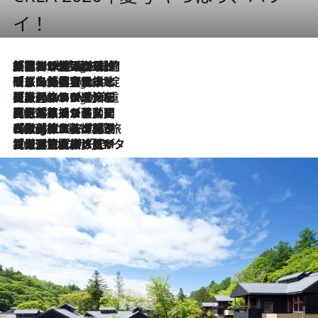
イ！
「荷物が増えるほど旅ストレスは増す」美容ジャーナリストがたどり着いた最終結論。“化粧品を劇的に減らす”感動の凝縮美容とは
9 Hours Ago
「旅先には金髪ウィッグを持参」日本と同じメイクでは損してる!? 美容ジャーナリストが提案する“掟破りの旅美容”とは
9 Hours Ago
【厳選旅コスメ】「身軽さ＆UV対策重視！」ヘアアーティストshucoが選んだ夏旅ベストコスメを発表【Mサイズジップ】
9 Hours Ago
2026.8.5
【厳選旅コスメ】国内をあちこち移動する河井菜摘が選んだ夏旅ベストコスメ発表！「リラックスアイテムはマスト」【Mサイズジップ】
2026.8.4
【厳選旅コスメ】「紫外線＆乾燥対策しながらメイク感も！」ヘア＆メイクGeorgeが選んだ夏旅ベストコスメを発表！【Mサイズジップ】
2026.8.3
【厳選旅コスメ】「保湿もタイパ重視！」“サウナ好き”タレント清水みさとが愛用する夏旅ベストコスメを発表！【Mサイズジップ】