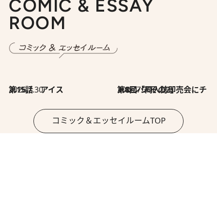
COMIC & ESSAY
ROOM
2026.7.30
第15話 アイス
2026.7.30
第8回「同人誌即売会にチャレンジ その2」
コミック＆エッセイルームTOP