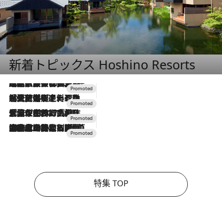
新着トピックス Hoshino Resorts
2026.7.31
【ホテル帰省】という選択肢をOMOが提案。家族とほどよい距離を保つには「昼は実家、夜は気兼ねなくホテルで！」
2026.7.24
【夏限定ディナーコース】旬を迎える稚鮎や花ズッキーニなどをイタリア・トスカーナの郷土料理の手法で満喫！
2026.7.17
「土佐和ハーブかき氷」がOMO7高知に登場！生姜、山椒、大葉など目にも舌にも涼を呼ぶ郷土の味
2026.7.10
NEW OPEN！【界 草津】名湯の地に誕生。趣の異なる2種の温泉と上州ならではの会席・蕎麦割烹など美食を味わう究極の癒やし旅
特集 TOP