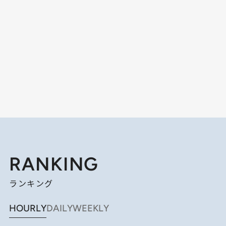
RANKING
ランキング
HOURLY
DAILY
WEEKLY