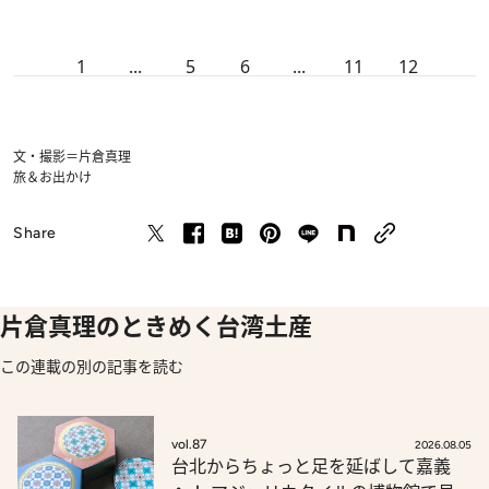
1
...
5
6
...
11
12
文・撮影＝片倉真理
旅＆お出かけ
Share
片倉真理のときめく台湾土産
この連載の別の記事を読む
vol.87
2026.08.05
台北からちょっと足を延ばして嘉義