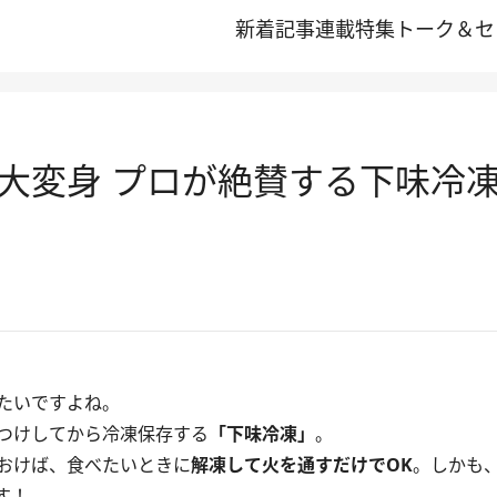
新着記事
連載
特集
トーク＆セ
大変身 プロが絶賛する下味冷凍
たいですよね。
つけしてから冷凍保存する
「下味冷凍」
。
おけば、食べたいときに
解凍して火を通すだけでOK
。しかも
す！