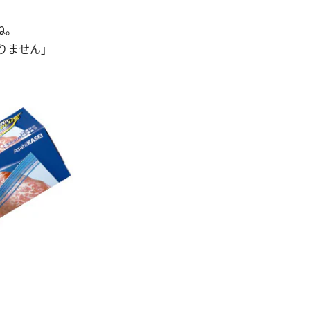
ね。
りません」