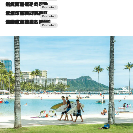
2026.7.24
【夏限定ディナーコース】旬を迎える稚鮎や花ズッキーニなどをイタリア・トスカーナの郷土料理の手法で満喫！
2026.7.17
「土佐和ハーブかき氷」がOMO7高知に登場！生姜、山椒、大葉など目にも舌にも涼を呼ぶ郷土の味
2026.7.10
NEW OPEN！【界 草津】名湯の地に誕生。趣の異なる2種の温泉と上州ならではの会席・蕎麦割烹など美食を味わう究極の癒やし旅