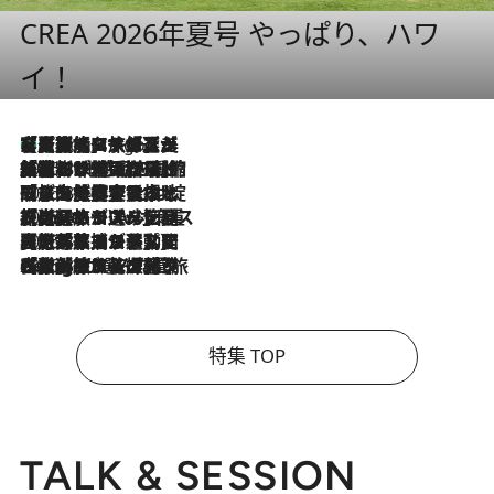
CREA 2026年夏号 やっぱり、ハワ
イ！
【厳選旅コスメ】「多機能アイテムがメイン！」旅好き美容エディターが選んだ夏旅ベストコスメを発表【Mサイズジップ】
3 Hours Ago
2026.8.6
「荷物が増えるほど旅ストレスは増す」美容ジャーナリストがたどり着いた最終結論。“化粧品を劇的に減らす”感動の凝縮美容とは
2026.8.6
「旅先には金髪ウィッグを持参」日本と同じメイクでは損してる!? 美容ジャーナリストが提案する“掟破りの旅美容”とは
2026.8.6
【厳選旅コスメ】「身軽さ＆UV対策重視！」ヘアアーティストshucoが選んだ夏旅ベストコスメを発表【Mサイズジップ】
2026.8.5
【厳選旅コスメ】国内をあちこち移動する河井菜摘が選んだ夏旅ベストコスメ発表！「リラックスアイテムはマスト」【Mサイズジップ】
2026.8.4
【厳選旅コスメ】「紫外線＆乾燥対策しながらメイク感も！」ヘア＆メイクGeorgeが選んだ夏旅ベストコスメを発表！【Mサイズジップ】
特集 TOP
TALK & SESSION