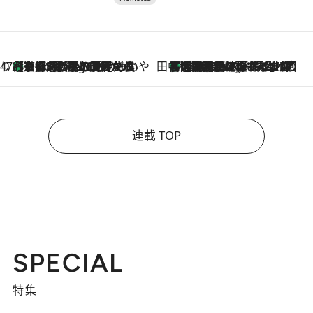
47都道府県の手みやげ ひんやりスイーツで夏を満喫
【京都府】この夏絶対食べたい 冷やしておいしいおやつ3選 ひと口目から心を掴む新緑のテリーヌ
3 Hours Ago
田中稲の勝手に再ブーム
「湘南乃風に憧れて」観客大盛上がりの“タオル回し”に、ラッパー顔負けの高速歌唱まで…さだまさし（74）のアグレッシブすぎる現在地
8 Hours Ago
連載 TOP
SPECIAL
特集