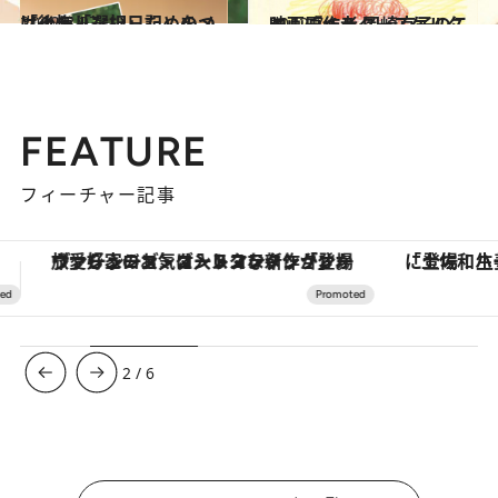
2012.8.27
「後悔しない」ためのメソッド「選択日記」をつけよう！
カルチャー
2012.7.6
映画『へルタースケルター』原作者 岡崎京子のこと
カルチャー
FEATURE
フィーチャー記事
「土佐和ハーブかき氷」がOMO7高知に登場！生姜、山椒、大葉など目にも舌にも涼を呼ぶ郷土の味
3
/
6