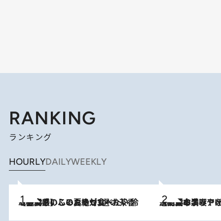
RANKING
ランキング
HOURLY
DAILY
WEEKLY
2026.8.5
【静岡県】この夏絶対食べたい 冷やしておいしいおやつ3選 お茶香る生食感のふるふるゼリー
2026.8.5
【西日本エリアを総まとめ】 47都道府県の手みやげ ひんやりスイーツで夏を満喫