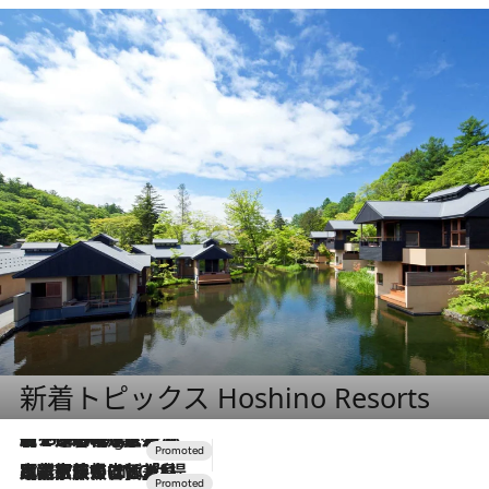
新着トピックス Hoshino Resorts
【トンボの足水浴】ヒノキの香りに包まれて涼感マックス！約13℃の湧水かけ流しを避暑地「星野温泉 トンボの湯」で体験
1 Hour Ago
2026.7.31
【ホテル帰省】という選択肢をOMOが提案。家族とほどよい距離を保つには「昼は実家、夜は気兼ねなくホテルで！」