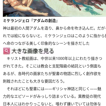
ミケランジェロ『アダムの創造』
神は最初の人間アダムを造り、鼻から命を吹き込んだ。だが
れでは絵にならないと、ミケランジェロはこのように指から
へ命のつながる美しく印象的なシーンを描きだした
キリスト教絵画は、中世以来1000年以上にわたり描きつ
がれてきた。そこには教会と支配階級の結託という側面も
あるが、各時代の画家たちが聖書の物語に烈しく創作欲を
刺戟されたことも大きな要因だろう。
それほどにも聖書には――ギリシャ神話と同じく――魅
力的なエピソードがみっしり詰まっている。異教徒の現代
日本人にはわかりっこないと、喰わず嫌いでいては勿体な