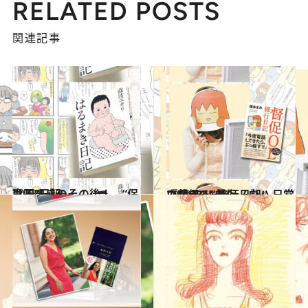
RELATED POSTS
関連記事
2013.1.20
はるまきのその後！ “保育園”日記
カルチャー
2012.11.10
『督促OL 修行日記』日常で使える“督促ノウハウ”も!?
カルチャー