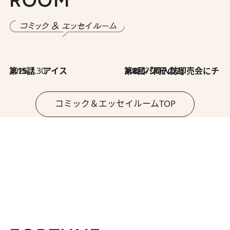
2026.7.30
第15話 アイス
2026.7.30
第8回「同人誌即売会にチャレンジ その2」
コミック＆エッセイルームTOP