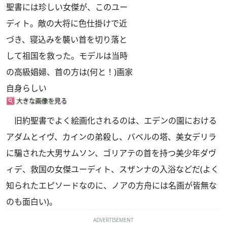
聖書には珍しい女傑が、このユー
ディト。敵の大将に色仕掛けで近
づき、寝込みを襲い首を切り落と
して祖国を救った。モデルは当時
の高級娼婦、首の方は(何と！)画家
自身らしい
旧約聖書でよく絵画化されるのは、エデンの園における
アダムとイヴ、カインの弟殺し、バベルの塔、美女デリラ
に騙された大男サムソン、ゴリアテの首を持つ美少年ダヴ
ィデ、救国の女傑ユーディト、スザンナの入浴などだ(よく
知られたエピソードなのに、ノアの方舟には名画が皆無な
のも面白い)。
ADVERTISEMENT