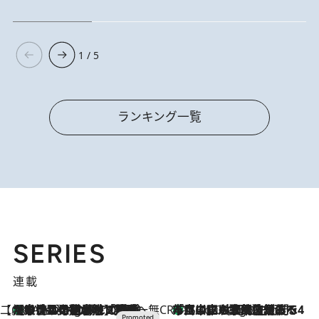
1 / 5
ランキング一覧
SERIES
連載
【CREA×星野リゾート】唯一無二。癒しと発見が待つ場所へ
【トンボの足水浴】ヒノキの香りに包まれて涼感マックス！約13℃の湧水かけ流しを避暑地「星野温泉 トンボの湯」で体験
1 Hour Ago
CREA'S CHOICE
「立川にも歌舞伎があるんだよ」 片岡仁左衛門・市川中車ら豪華座組みで4年目の立川立飛歌舞伎へ
3 Hours Ago