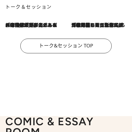
トーク＆セッション
2026.8.3
「今後値上げがあるとすれば…」「リスクがあるのは今年の冬」エネルギー専門家が語る、ホルムズ海峡封鎖が家庭にもたらす“ある心配”
2026.8.3
「住宅建てられない…」「サーチャージ料の高値が続いている」ホルムズ海峡封鎖による影響はいつまで続く？《エネルギー専門家に聞く“どうなる日本の暮らし”》
トーク&セッション TOP
COMIC & ESSAY
ROOM