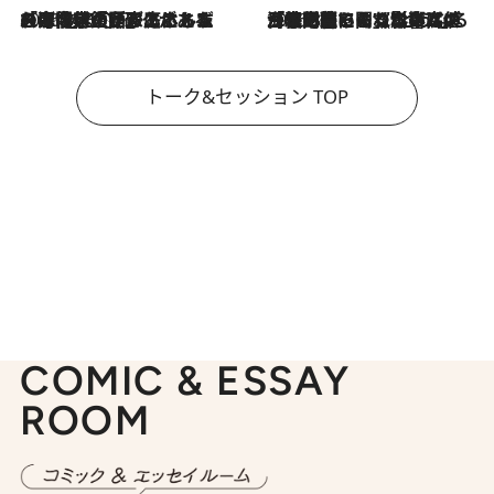
2026.8.3
「今後値上げがあるとすれば…」「リスクがあるのは今年の冬」エネルギー専門家が語る、ホルムズ海峡封鎖が家庭にもたらす“ある心配”
2026.8.3
「住宅建てられない…」「サーチャージ料の高値が続いている」ホルムズ海峡封鎖による影響はいつまで続く？《エネルギー専門家に聞く“どうなる日本の暮らし”》
トーク&セッション TOP
COMIC & ESSAY
ROOM