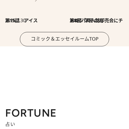
2026.7.30
第15話 アイス
2026.7.30
第8回「同人誌即売会にチャレンジ その2」
コミック＆エッセイルームTOP
FORTUNE
占い