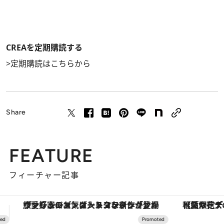
CREAを定期購読する
>
定期購読はこちらから
Share
FEATURE
フィーチャー記事
【夏限定ディナーコース】旬を迎える稚鮎や花ズッキーニなどをイタリア・トスカーナの郷土料理の手法で満喫！
【銀座で出合う最旬美容】美髪ケアや上質な眠