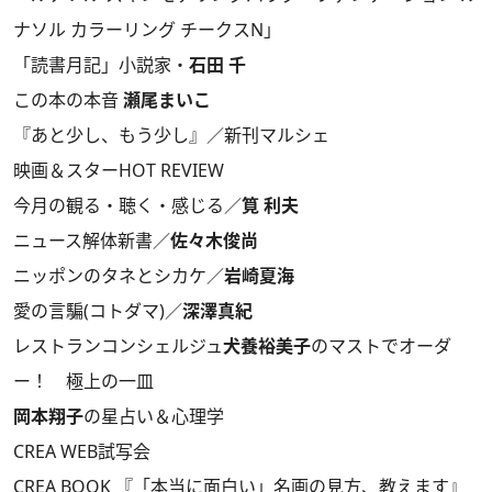
ナソル カラーリング チークスN」
「読書月記」小説家・
石田 千
この本の本音
瀬尾まいこ
『あと少し、もう少し』／新刊マルシェ
映画＆スターHOT REVIEW
今月の観る・聴く・感じる／
筧 利夫
ニュース解体新書／
佐々木俊尚
ニッポンのタネとシカケ／
岩崎夏海
愛の言騙(コトダマ)／
深澤真紀
レストランコンシェルジュ
犬養裕美子
のマストでオーダ
ー！ 極上の一皿
岡本翔子
の星占い＆心理学
CREA WEB試写会
CREA BOOK 『「本当に面白い」名画の見方、教えます』