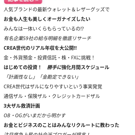
人気ブランドの最新ウォレット＆レザーグッズで
お金も人生も美しくオーガナイズしたい
みんなは一体いくらもらっているの!?
有名企業59社の給与明細を徹底リサーチ
CREA世代のリアル年収を大公開!!
金・外貨預金・投資信託・株・FXに挑戦！
はじめての投資！
勝手に
強化月間スケジュール
「計画性なし」「金勘定できない」
CREA世代はザルになりやすいという事実発覚
通信ザル・保険ザル・クレジットカードザル
3大ザル救済計画
OB・OGがいまだから明かす
お金とビジネスのことはみんなリクルートに教わった
注目度急上昇の社会派ブロガーが提言！