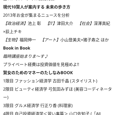
現代10賢人が案内する
未来の歩き方
2013年お金が集まるニュースを分析
【政治経済】
池上 彰
【IT】
津田大介
【社会】
深澤真紀
×荻上チキ
【生物】
福岡伸一
【アート】
小山登美夫×猪子寿之 ほか
Book in Book
臨時講座始まりま～す♪
プライベート経費は投資価値を見極めよ!!
賢女のためのマネーのたしなみBOOK
1限目 ファッション経済学 古田千晶 (スタイリスト)
2限目 ビューティ経済学 弓気田みずほ (美容コーディネータ
ー)
3限目 グルメ経済学 行正り香 (料理家)
4限目 自己投資経済学＜習い事篇＞ 山口佐知子 (「All