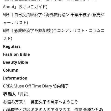
About」おけいこガイド)
5限目 自己投資経済学＜海外旅行篇＞ 千葉千枝子 (観光ジ
ャーナリスト)
6限目 恋愛経済学 松尾知枝 (合コンアナリスト・コラムニ
スト)
Regulars
Fashion Bible
Beauty Bible
Column
Information
CREA Muse Off Time Diary
竹内結子
堺 雅人
「月記」
お悩み万来！
萬田久子
の萬家へようこそ
小島慶子
と訪ねるあの人のアタマの中 作家
金原ひとみ