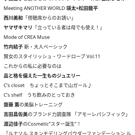
Meeting ANOTHER WORLD
瑛太×松田龍平
西川美和
「傍聴席からのお誘い」
ヤマザキマリ
「立っている者は母でも使え！」
Mode of CREA Muse
竹内結子
新・大人ベーシック
賢女のスタイリッシュ・ワードローブ Vol.11
これからの私に必要なのは
品と格を備えた一生ものジュエリー
C’s closet ちょっとそこまで山ガール♪
C’s shelf うち飲みのとっておき
齋藤 薫
の美脳トレーニング
吉田昌佐美
のブランド力調査隊 「アモーレパシフィック」
渡辺佳子
のCosmetic“スター誕生”！
「ルナソル スキンモデリングパウダーファンデーション ル