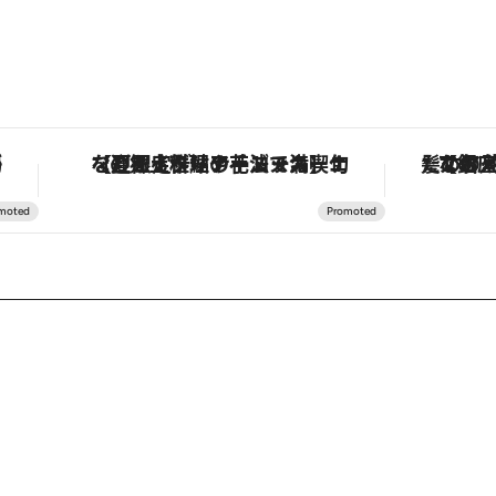
作が登場
【夏限定ディナーコース】旬を迎える稚鮎や花ズッキーニなどをイタリア・トスカーナの郷土料理の手法で満喫！