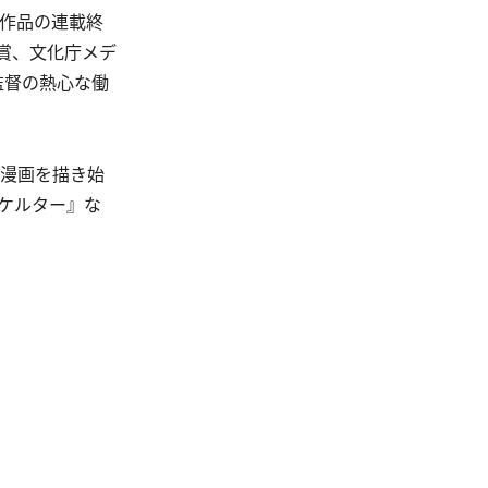
の作品の連載終
大賞、文化庁メデ
監督の熱心な働
で漫画を描き始
スケルター』な