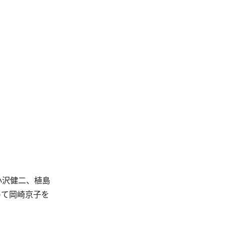
小沢健二、植島
めて岡崎京子を