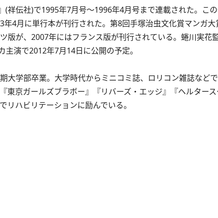
祥伝社)で1995年7月号～1996年4月号まで連載された。こ
03年4月に単行本が刊行された。第8回手塚治虫文化賞マンガ
イツ版が、2007年にはフランス版が刊行されている。蜷川実花
演で2012年7月14日に公開の予定。
学短期大学部卒業。大学時代からミニコミ誌、ロリコン雑誌など
k』『東京ガールズブラボー』『リバーズ・エッジ』『ヘルター
中でリハビリテーションに励んでいる。