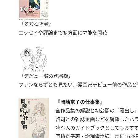
「多彩な才能」
エッセイや評論まで多方面に才能を開花
「デビュー前の作品録」
ファンならずとも見たい、漫画家デビュー前の作品と
『岡崎京子の仕事集』
全作品集の解説と初公開の「蔵出し
啓司との雑誌企画などを網羅したバ
読む人のガイドブックとしてもおす
岡崎京子著・増渕俊之編 定価1628円