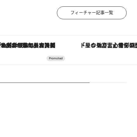
フィーチャー記事一覧
【銀座で出合う最旬美容】美髪ケアや上質な眠り…セルフケアのアップデートから、特別な名入れギフトまで。大人のための「ReFa GINZA」クルーズ
「星のや富士」でデジタルデトックス。冨士信仰の歴史を