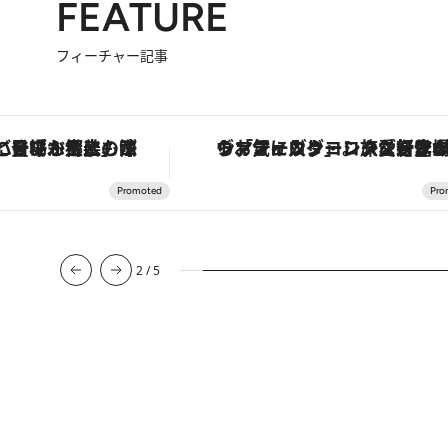
FEATURE
フィーチャー記事
「土佐和ハーブかき氷」がOMO7高知に登場！生姜、山椒、大葉など目にも舌にも涼を呼ぶ郷土の味
ヴァシュロン・コンスタンタン「オーヴァーシーズ・オートマティック」。旅愛好家のお気に入りコレクションから、ジェンダーレスな新
2
/
5