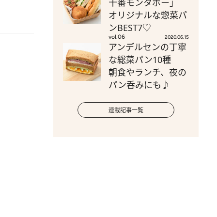
十番モンタボー」
オリジナルな惣菜パ
ンBEST7♡
vol.06
2020.06.15
アンデルセンの丁寧
な総菜パン10種
朝食やランチ、夜の
パン呑みにも♪
連載記事一覧