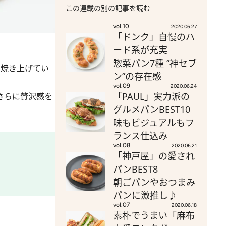
この連載の別の記事を読む
vol.10
2020.06.27
「ドンク」自慢のハ
ード系が充実
惣菜パン7種 ”神セブ
し焼き上げてい
ン”の存在感
vol.09
2020.06.24
「PAUL」実力派の
さらに贅沢感を
グルメパンBEST10
味もビジュアルもフ
ランス仕込み
vol.08
2020.06.21
「神戸屋」の愛され
パンBEST8
朝ごパンやおつまみ
パンに激推し♪
vol.07
2020.06.18
素朴でうまい「麻布