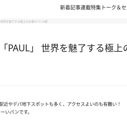
新着記事
連載
特集
トーク＆セ
」 世界を魅了する極上のお菓子パン5選
PAUL」 世界を魅了する極上
駅近やデパ地下スポットも多く、アクセスよいのも有難い！
ーーいパンです。