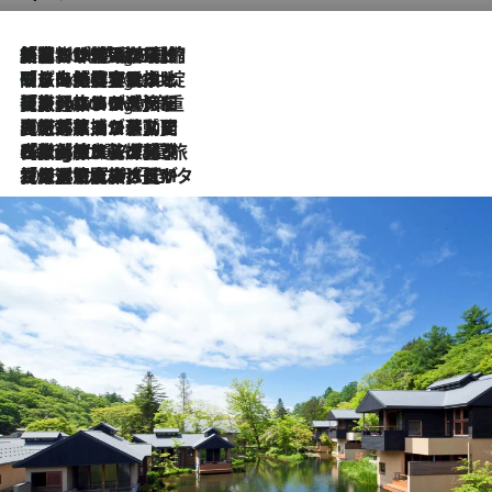
「荷物が増えるほど旅ストレスは増す」美容ジャーナリストがたどり着いた最終結論。“化粧品を劇的に減らす”感動の凝縮美容とは
9 Hours Ago
「旅先には金髪ウィッグを持参」日本と同じメイクでは損してる!? 美容ジャーナリストが提案する“掟破りの旅美容”とは
9 Hours Ago
【厳選旅コスメ】「身軽さ＆UV対策重視！」ヘアアーティストshucoが選んだ夏旅ベストコスメを発表【Mサイズジップ】
9 Hours Ago
2026.8.5
【厳選旅コスメ】国内をあちこち移動する河井菜摘が選んだ夏旅ベストコスメ発表！「リラックスアイテムはマスト」【Mサイズジップ】
2026.8.4
【厳選旅コスメ】「紫外線＆乾燥対策しながらメイク感も！」ヘア＆メイクGeorgeが選んだ夏旅ベストコスメを発表！【Mサイズジップ】
2026.8.3
【厳選旅コスメ】「保湿もタイパ重視！」“サウナ好き”タレント清水みさとが愛用する夏旅ベストコスメを発表！【Mサイズジップ】