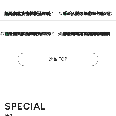
工藤まやのおもてなしハワイ
【ハワイ土産】ローカルの絶大な支持で復活！ 絶品の幻クッキー《元ファンの日本人女性が受け継いだ名店》
9 Hours Ago
ハワイ賢者 リサのお気に入りリスト
あの伝説の限定トートも！ リニューアルした「ディーン＆デルーカ ハワイ」で必須のお土産8選
9 Hours Ago
47都道府県の手みやげ ひんやりスイーツで夏を満喫
【三重県】この夏絶対食べたい 冷やしておいしいおやつ3選 お餅×アイスの新感覚スイーツ
9 Hours Ago
齋藤 薫 美容脳ルネサンス
「荷物が増えるほど旅ストレスは増す」美容ジャーナリストがたどり着いた最終結論。“化粧品を劇的に減らす”感動の凝縮美容とは
9 Hours Ago
連載 TOP
SPECIAL