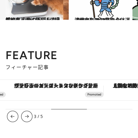
2019.12.16
ダイエットに悩む人は慢性的な 心身の不調を抱えている
ライフスタイル
2019.12.18
流光七奈の12星座占い 【蠍座】2020年の全体運
占い
FEATURE
フィーチャー記事
ヴァシュロン・コンスタンタン「オーヴァーシーズ・オートマティック」。旅愛好家のお気に入りコレクションから、ジェンダーレスな新作が登場
【銀座で出合う最旬美容】美髪ケアや上質な眠
3
/
5