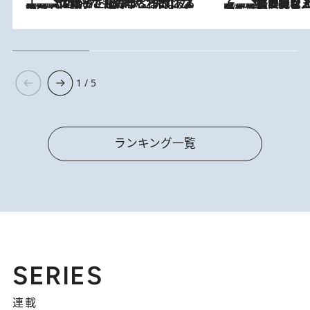
2026.8.5
【阿川佐和子さんの年とる力】なぜ70代で始めた趣味は“こんなに楽しい”のか？ ピアノ、俳句…スランプに陥っても続けられる“ある秘訣”とは
2026.8.5
【なぜ吉沢亮は「気配を消せる」のか？】興行収入208億の『国宝』を経て挑むミュージカル『ディア・エヴァン・ハンセン』。トップ俳優が舞台上でさらけ出した“孤独”とは
1 / 5
ランキング一覧
SERIES
連載