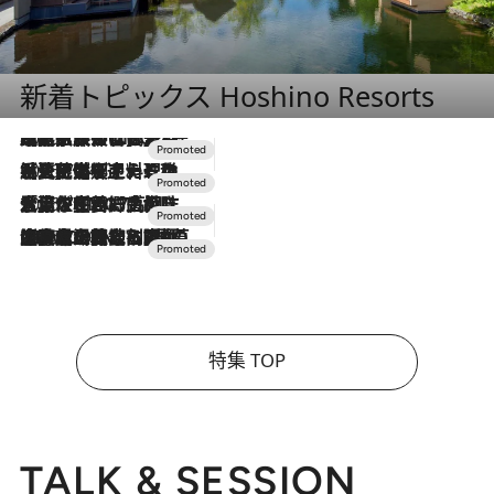
新着トピックス Hoshino Resorts
2026.7.31
【ホテル帰省】という選択肢をOMOが提案。家族とほどよい距離を保つには「昼は実家、夜は気兼ねなくホテルで！」
2026.7.24
【夏限定ディナーコース】旬を迎える稚鮎や花ズッキーニなどをイタリア・トスカーナの郷土料理の手法で満喫！
2026.7.17
「土佐和ハーブかき氷」がOMO7高知に登場！生姜、山椒、大葉など目にも舌にも涼を呼ぶ郷土の味
2026.7.10
NEW OPEN！【界 草津】名湯の地に誕生。趣の異なる2種の温泉と上州ならではの会席・蕎麦割烹など美食を味わう究極の癒やし旅
特集 TOP
TALK & SESSION