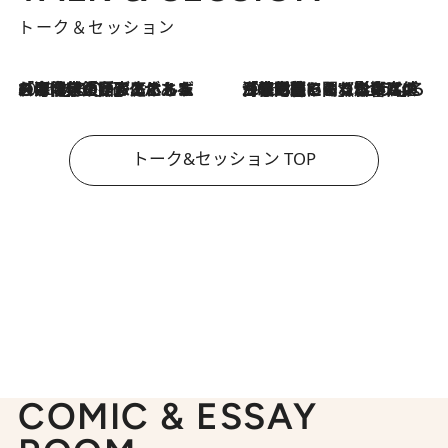
トーク＆セッション
2026.8.3
「今後値上げがあるとすれば…」「リスクがあるのは今年の冬」エネルギー専門家が語る、ホルムズ海峡封鎖が家庭にもたらす“ある心配”
2026.8.3
「住宅建てられない…」「サーチャージ料の高値が続いている」ホルムズ海峡封鎖による影響はいつまで続く？《エネルギー専門家に聞く“どうなる日本の暮らし”》
トーク&セッション TOP
COMIC & ESSAY