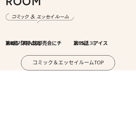
ROOM
2026.7.30
第8回「同人誌即売会にチャレンジ その2」
2026.7.30
第15話 アイス
コミック＆エッセイルームTOP