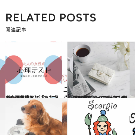
RELATED POSTS
関連記事
2019.12.22
【心理テスト】「あなたの心の状態」 パフェに入れたい果物は？
占い
2018.11.12
憧れラグジュアリーブランドの 「小さい財布」厳選BEST6
コミック ＆ エッセイ