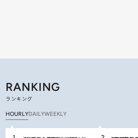
RANKING
ランキング
HOURLY
DAILY
WEEKLY