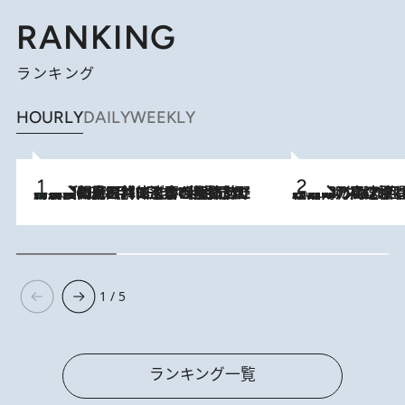
RANKING
ランキング
HOURLY
DAILY
WEEKLY
「最後に見られてよかった」上野動物園の東園パンダ舎が解体前に特別公開。8月16日まで延長されたパネル展と共に辿る“半世紀”のパンダ飼育《解体工事の図面あり》
2026.8.8
2026.8.7
「湘南乃風に憧れて」観客大盛上がりの“タオル回し”に、ラッパー顔負けの高速歌唱まで…さだまさし（74）のアグレッシブすぎる現在地
1 / 5
ランキング一覧