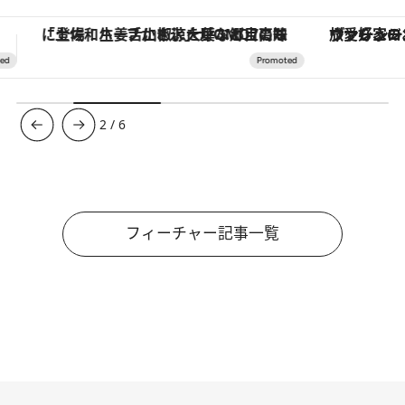
ヴァシュロン・コンスタンタン「オーヴァーシーズ・オートマティック」。旅愛好家のお気に入りコレクションから、ジェンダーレスな新作が登場
【銀座で出合う最旬美容】美髪ケアや上質な眠
3
/
6
フィーチャー記事一覧