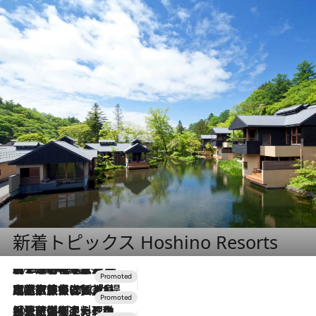
新着トピックス Hoshino Resorts
2026.8.7
【トンボの足水浴】ヒノキの香りに包まれて涼感マックス！約13℃の湧水かけ流しを避暑地「星野温泉 トンボの湯」で体験
2026.7.31
【ホテル帰省】という選択肢をOMOが提案。家族とほどよい距離を保つには「昼は実家、夜は気兼ねなくホテルで！」
2026.7.24
【夏限定ディナーコース】旬を迎える稚鮎や花ズッキーニなどをイタリア・トスカーナの郷土料理の手法で満喫！