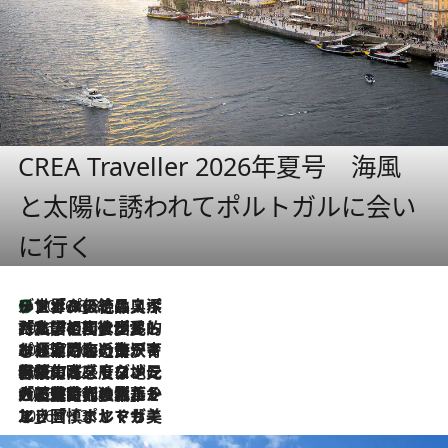
CREA Traveller 2026年夏号 海風
と太陽に誘われてポルトガルに会い
に行く
リスボンの絶品スイーツ「パステル・デ・ナタ」とは？ポルトガル伝統の奥深い世界へ
2026.8.8
2026.7.27
「私の祖国はポルトガル語です」国民的詩人フェルナンド・ペソアと、彼が愛した文学の街を歩く
2026.7.26
ポルトガル近海が育む極上の海の幸。キリリと冷えた白ワインと愉しむ、シーフード専門店の贅沢
2026.7.22
伝統の味をモダンに昇華。高感度な地元客が集う、リスボンの最旬ガストロノミー
2026.7.21
大航海時代の栄華から、震災、独裁、そして革命へ。ポルトガル・首都リスボンの石畳に刻まれた「歴史の光と影」
2026.7.13
エッセイ・ヤマザキマリ「慎ましくも美しき国 ポルトガル」