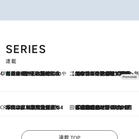
SERIES
連載
47都道府県の手みやげ ひんやりスイーツで夏を満喫
【兵庫県】この夏絶対食べたい 冷やしておいしいおやつ3選 淡路島の恵みをジェラートに集約
2026.8.8
【CREA×星野リゾート】唯一無二。癒しと発見が待つ場所へ
2026.8.7
【トンボの足水浴】ヒノキの香りに包まれて涼感マックス！約13℃の湧水かけ流しを避暑地「星野温泉 トンボの湯」で体験
CREA'S CHOICE
2026.8.7
「立川にも歌舞伎があるんだよ」 片岡仁左衛門・市川中車ら豪華座組みで4年目の立川立飛歌舞伎へ
田中稲の勝手に再ブーム
2026.8.7
「湘南乃風に憧れて」観客大盛上がりの“タオル回し”に、ラッパー顔負けの高速歌唱まで…さだまさし（74）のアグレッシブすぎる現在地
連載 TOP