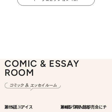
COMIC & ESSAY
ROOM
2026.7.30
第15話 アイス
2026.7.30
第8回「同人誌即売会にチャレンジ その2」