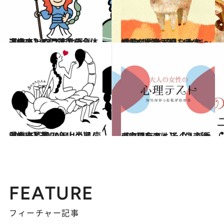
2019.12.11
【蠍座】12月後半の全体運は？ パワフルな運気。未来のために活用を
占い
2019.11.21
［羊(ひつじ)年］11/26～12/25運勢 平穏こそ宝。慎重な言動が身を助く
占い
2019.12.24
【蠍座】2020年上半期 恋愛＆SEX運 JINMUのアムール占星術
占い
2019.11.27
【心理テスト】「失恋後の次の恋人」 その人が乗っていたのは？
占い
FEATURE
フィーチャー記事