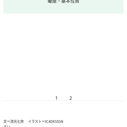
蠍座・基本性質
1
2
文＝流光七奈 イラスト＝IC4DESIGN
占い