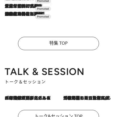
2026.7.17
「土佐和ハーブかき氷」がOMO7高知に登場！生姜、山椒、大葉など目にも舌にも涼を呼ぶ郷土の味
2026.7.10
NEW OPEN！【界 草津】名湯の地に誕生。趣の異なる2種の温泉と上州ならではの会席・蕎麦割烹など美食を味わう究極の癒やし旅
特集 TOP
TALK & SESSION
トーク＆セッション
2026.8.3
「今後値上げがあるとすれば…」「リスクがあるのは今年の冬」エネルギー専門家が語る、ホルムズ海峡封鎖が家庭にもたらす“ある心配”
2026.8.3
「住宅建てられない…」「サーチャージ料の高値が続いている」ホルムズ海峡封鎖による影響はいつまで続く？《エネルギー専門家に聞く“どうなる日本の暮らし”》
トーク&セッション TOP