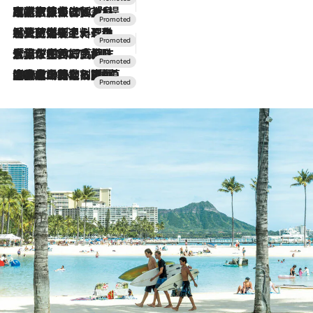
2026.7.31
【ホテル帰省】という選択肢をOMOが提案。家族とほどよい距離を保つには「昼は実家、夜は気兼ねなくホテルで！」
2026.7.24
【夏限定ディナーコース】旬を迎える稚鮎や花ズッキーニなどをイタリア・トスカーナの郷土料理の手法で満喫！
2026.7.17
「土佐和ハーブかき氷」がOMO7高知に登場！生姜、山椒、大葉など目にも舌にも涼を呼ぶ郷土の味
2026.7.10
NEW OPEN！【界 草津】名湯の地に誕生。趣の異なる2種の温泉と上州ならではの会席・蕎麦割烹など美食を味わう究極の癒やし旅