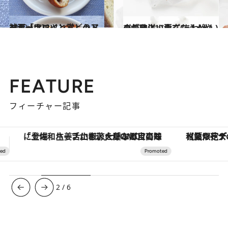
2012.10.28
神戸「フロイン堂」のアンドーナッツとぶどうドーナッツ
グルメ
2012.10.17
小気味よい歯ごたえがやみつきに！粟玄(あわげん)の『和洋』
グルメ
FEATURE
フィーチャー記事
【夏限定ディナーコース】旬を迎える稚鮎や花ズッキーニなどをイタリア・トスカーナの郷土料理の手法で満喫！
3
/
6