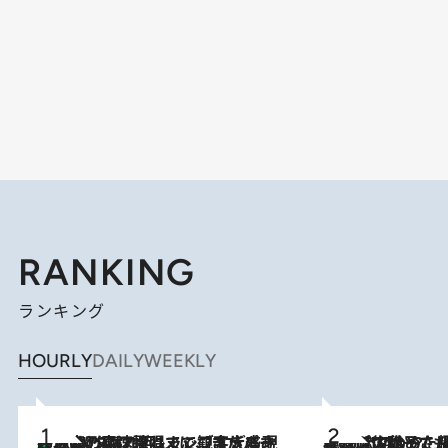
RANKING
ランキング
HOURLY
DAILY
WEEKLY
「湘南乃風に憧れて」観客大盛上がりの“タオル回し”に、ラッパー顔負けの高速歌唱まで…さだまさし（74）のアグレッシブすぎる現在地
2026.8.7
2026.8.5
【阿川佐和子さんの年とる力】なぜ70代で始めた趣味は“こんなに楽しい”のか？ ピアノ、俳句…スランプに陥っても続けられる“ある秘訣”とは