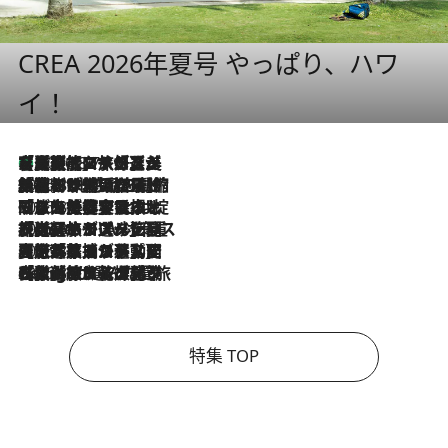
CREA 2026年夏号 やっぱり、ハワ
イ！
【厳選旅コスメ】「多機能アイテムがメイン！」旅好き美容エディターが選んだ夏旅ベストコスメを発表【Mサイズジップ】
2026.8.7
2026.8.6
「荷物が増えるほど旅ストレスは増す」美容ジャーナリストがたどり着いた最終結論。“化粧品を劇的に減らす”感動の凝縮美容とは
2026.8.6
「旅先には金髪ウィッグを持参」日本と同じメイクでは損してる!? 美容ジャーナリストが提案する“掟破りの旅美容”とは
2026.8.6
【厳選旅コスメ】「身軽さ＆UV対策重視！」ヘアアーティストshucoが選んだ夏旅ベストコスメを発表【Mサイズジップ】
2026.8.5
【厳選旅コスメ】国内をあちこち移動する河井菜摘が選んだ夏旅ベストコスメ発表！「リラックスアイテムはマスト」【Mサイズジップ】
2026.8.4
【厳選旅コスメ】「紫外線＆乾燥対策しながらメイク感も！」ヘア＆メイクGeorgeが選んだ夏旅ベストコスメを発表！【Mサイズジップ】
特集 TOP