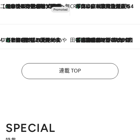
【CREA×星野リゾート】唯一無二。癒しと発見が待つ場所へ
【トンボの足水浴】ヒノキの香りに包まれて涼感マックス！約13℃の湧水かけ流しを避暑地「星野温泉 トンボの湯」で体験
2026.8.7
CREA'S CHOICE
「立川にも歌舞伎があるんだよ」 片岡仁左衛門・市川中車ら豪華座組みで4年目の立川立飛歌舞伎へ
2026.8.7
47都道府県の手みやげ ひんやりスイーツで夏を満喫
【京都府】この夏絶対食べたい 冷やしておいしいおやつ3選 ひと口目から心を掴む新緑のテリーヌ
2026.8.7
田中稲の勝手に再ブーム
「湘南乃風に憧れて」観客大盛上がりの“タオル回し”に、ラッパー顔負けの高速歌唱まで…さだまさし（74）のアグレッシブすぎる現在地
2026.8.7
連載 TOP
SPECIAL
特集