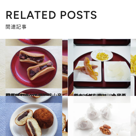
RELATED POSTS
関連記事
2012.11.11
芦屋「SASAYAMA KINMATA」の丹波篠山産にこだわるどらやき
グルメ
2012.11.8
やっぱり別腹!? 今日のおやつは…奈加川の蜜菓子
グルメ