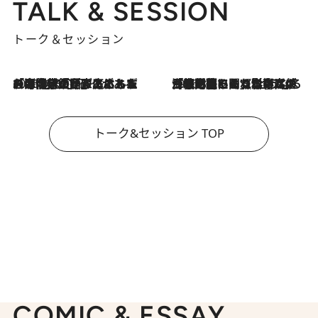
TALK & SESSION
トーク＆セッション
2026.8.3
「今後値上げがあるとすれば…」「リスクがあるのは今年の冬」エネルギー専門家が語る、ホルムズ海峡封鎖が家庭にもたらす“ある心配”
2026.8.3
「住宅建てられない…」「サーチャージ料の高値が続いている」ホルムズ海峡封鎖による影響はいつまで続く？《エネルギー専門家に聞く“どうなる日本の暮らし”》
トーク&セッション TOP
COMIC & ESSAY