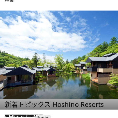
新着トピックス Hoshino Resorts
【トンボの足水浴】ヒノキの香りに包まれて涼感マックス！約13℃の湧水かけ流しを避暑地「星野温泉 トンボの湯」で体験
2026.8.7