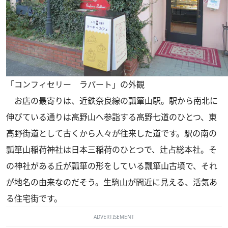
「コンフィセリー ラパート」の外観
お店の最寄りは、近鉄奈良線の瓢簞山駅。駅から南北に
伸びている通りは高野山へ参詣する高野七道のひとつ、東
高野街道として古くから人々が往来した道です。駅の南の
瓢箪山稲荷神社は日本三稲荷のひとつで、辻占総本社。そ
の神社がある丘が瓢箪の形をしている瓢箪山古墳で、それ
が地名の由来なのだそう。生駒山が間近に見える、活気あ
る住宅街です。
ADVERTISEMENT