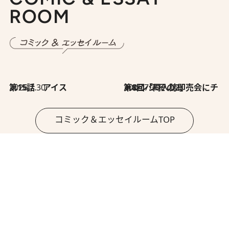
ROOM
2026.7.30
第15話 アイス
2026.7.30
第8回「同人誌即売会にチャレンジ その2」
コミック＆エッセイルームTOP