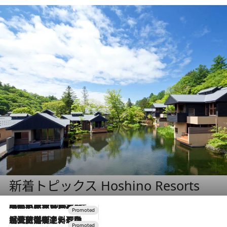
新着トピックス Hoshino Resorts
2026.7.31
【ホテル帰省】という選択肢をOMOが提案。家族とほどよい距離を保つには「昼は実家、夜は気兼ねなくホテルで！」
2026.7.24
【夏限定ディナーコース】旬を迎える稚鮎や花ズッキーニなどをイタリア・トスカーナの郷土料理の手法で満喫！