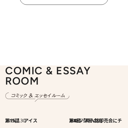
COMIC & ESSAY
ROOM
2026.7.30
第15話 アイス
2026.7.30
第8回「同人誌即売会にチャレンジ その2」