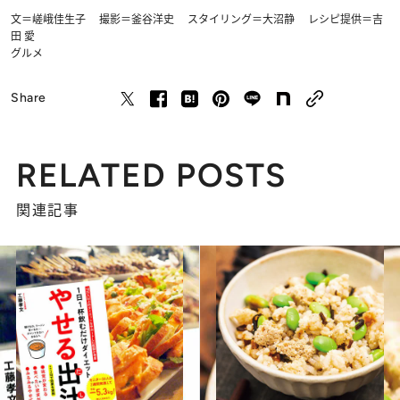
文＝嵯峨佳生子 撮影＝釜谷洋史 スタイリング＝大沼静 レシピ提供＝吉
田 愛
グルメ
Share
RELATED POSTS
関連記事