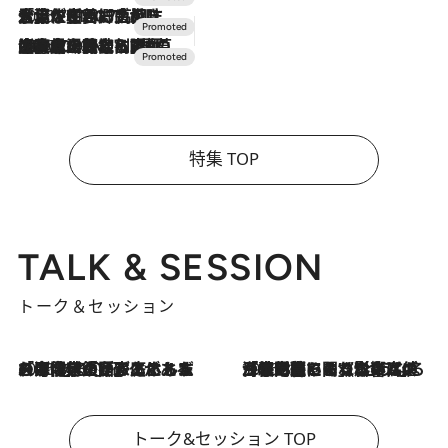
2026.7.17
「土佐和ハーブかき氷」がOMO7高知に登場！生姜、山椒、大葉など目にも舌にも涼を呼ぶ郷土の味
2026.7.10
NEW OPEN！【界 草津】名湯の地に誕生。趣の異なる2種の温泉と上州ならではの会席・蕎麦割烹など美食を味わう究極の癒やし旅
特集 TOP
TALK & SESSION
トーク＆セッション
2026.8.3
「今後値上げがあるとすれば…」「リスクがあるのは今年の冬」エネルギー専門家が語る、ホルムズ海峡封鎖が家庭にもたらす“ある心配”
2026.8.3
「住宅建てられない…」「サーチャージ料の高値が続いている」ホルムズ海峡封鎖による影響はいつまで続く？《エネルギー専門家に聞く“どうなる日本の暮らし”》
トーク&セッション TOP