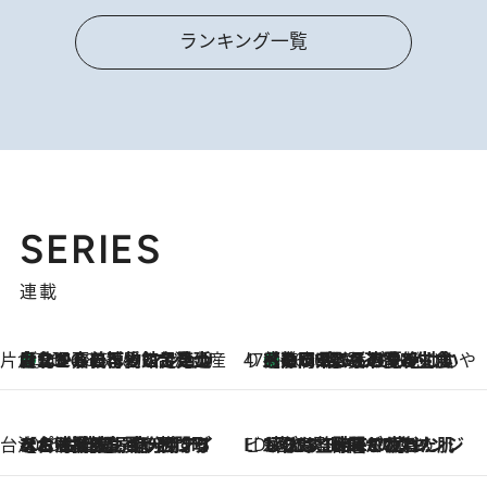
ランキング一覧
SERIES
連載
片倉真理のときめく台湾土産
台北からちょっと足を延ばして嘉義へ！ マジョリカタイルの博物館で見つけたレトロ可愛い台湾土産
2026.8.5
47都道府県の手みやげ ひんやりスイーツで夏を満喫
【静岡県】この夏絶対食べたい 冷やしておいしいおやつ3選 お茶香る生食感のふるふるゼリー
2026.8.5
台湾ぶらぶら食べ歩き
2026.8.4
【台湾夏旅】買い物するなら“台湾の原宿”西門町へ！ お土産も自分用アイテムも揃うショッピングスポット8選
ビューティいいもの集め EDITORS' BEST
2026.8.3
“落とす”時間が“癒やし”に。THREEのクレンジングは、酷暑で疲れた肌も心も整えてくれる！