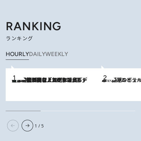
RANKING
ランキング
HOURLY
DAILY
WEEKLY
【なぜ吉沢亮は「気配を消せる」のか？】興行収入208億の『国宝』を経て挑むミュージカル『ディア・エヴァン・ハンセン』。トップ俳優が舞台上でさらけ出した“孤独”とは
2026.8.5
2026.6.12
オーシャンビュー＆特別なひととき 話題のホテルでハワイにひたる
1 / 5