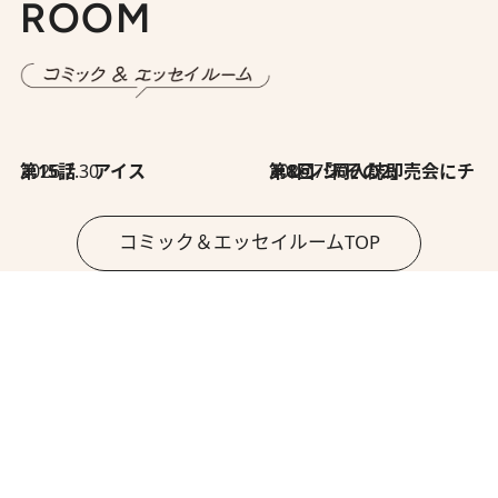
ROOM
2026.7.30
第15話 アイス
2026.7.30
第8回「同人誌即売会にチャレンジ その2」
コミック＆エッセイルームTOP