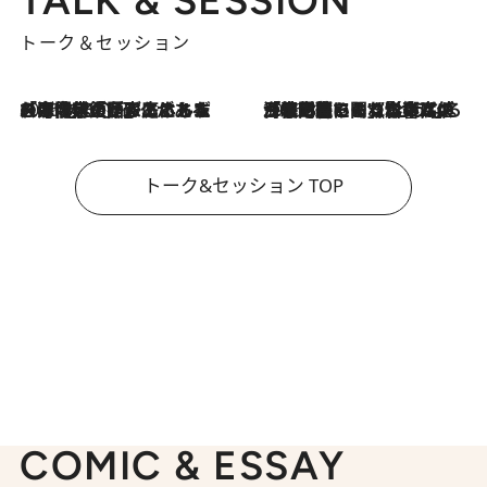
トーク＆セッション
2026.8.3
「今後値上げがあるとすれば…」「リスクがあるのは今年の冬」エネルギー専門家が語る、ホルムズ海峡封鎖が家庭にもたらす“ある心配”
2026.8.3
「住宅建てられない…」「サーチャージ料の高値が続いている」ホルムズ海峡封鎖による影響はいつまで続く？《エネルギー専門家に聞く“どうなる日本の暮らし”》
トーク&セッション TOP
COMIC & ESSAY