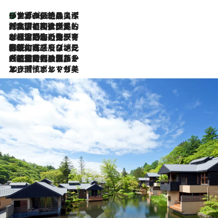
リスボンの絶品スイーツ「パステル・デ・ナタ」とは？ポルトガル伝統の奥深い世界へ
2026.8.8
2026.7.27
「私の祖国はポルトガル語です」国民的詩人フェルナンド・ペソアと、彼が愛した文学の街を歩く
2026.7.26
ポルトガル近海が育む極上の海の幸。キリリと冷えた白ワインと愉しむ、シーフード専門店の贅沢
2026.7.22
伝統の味をモダンに昇華。高感度な地元客が集う、リスボンの最旬ガストロノミー
2026.7.21
大航海時代の栄華から、震災、独裁、そして革命へ。ポルトガル・首都リスボンの石畳に刻まれた「歴史の光と影」
2026.7.13
エッセイ・ヤマザキマリ「慎ましくも美しき国 ポルトガル」