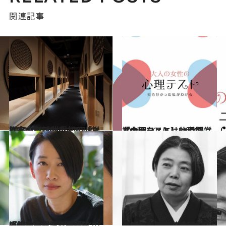
関連記事
2019.3.25
従来のカプセルホテルの概念を刷新 世界初の「禅×ミニマリズム」ホテル
旅＆お出かけ
2019.3.22
【心理テスト】仕事で「大切なこと」24時間営業のカフェにはいつ行く？
占い
2019.3.14
小説家・西加奈子原作『まく子』 その映画化の経緯を作家自身が語る
カルチャー
2018.12.25
やさしい人間と思ってもらうのが理想 樹木希林の「他人に対する欲望」
カルチャー