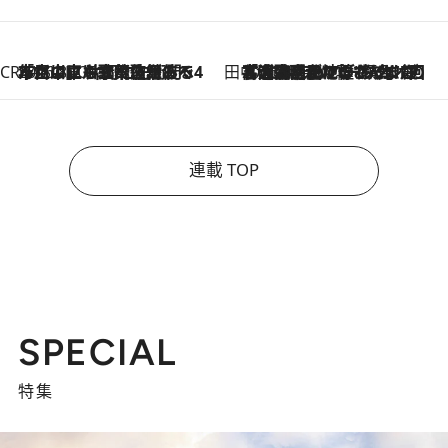
CREA'S CHOICE
2026.8.7
「立川にも歌舞伎があるんだよ」 片岡仁左衛門・市川中車ら豪華座組みで4年目の立川立飛歌舞伎へ
田中稲の勝手に再ブーム
2026.8.7
「湘南乃風に憧れて」観客大盛上がりの“タオル回し”に、ラッパー顔負けの高速歌唱まで…さだまさし（74）のアグレッシブすぎる現在地
連載 TOP
SPECIAL
特集