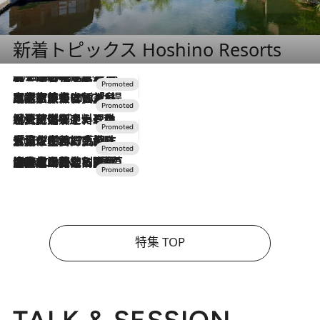
新着トピックス Hoshino Resorts
2026.8.7
【トンボの足水浴】ヒノキの香りに包まれて涼感マックス！約13℃の湧水かけ流しを避暑地「星野温泉 トンボの湯」で体験
2026.7.31
【ホテル帰省】という選択肢をOMOが提案。家族とほどよい距離を保つには「昼は実家、夜は気兼ねなくホテルで！」
2026.7.24
【夏限定ディナーコース】旬を迎える稚鮎や花ズッキーニなどをイタリア・トスカーナの郷土料理の手法で満喫！
2026.7.17
「土佐和ハーブかき氷」がOMO7高知に登場！生姜、山椒、大葉など目にも舌にも涼を呼ぶ郷土の味
2026.7.10
NEW OPEN！【界 草津】名湯の地に誕生。趣の異なる2種の温泉と上州ならではの会席・蕎麦割烹など美食を味わう究極の癒やし旅
特集 TOP
TALK & SESSION