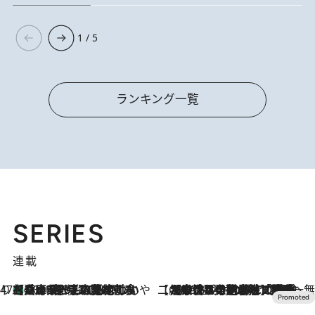
1 / 5
ランキング一覧
SERIES
連載
47都道府県の手みやげ ひんやりスイーツで夏を満喫
【兵庫県】この夏絶対食べたい 冷やしておいしいおやつ3選 淡路島の恵みをジェラートに集約
2026.8.8
【CREA×星野リゾート】唯一無二。癒しと発見が待つ場所へ
2026.8.7
【トンボの足水浴】ヒノキの香りに包まれて涼感マックス！約13℃の湧水かけ流しを避暑地「星野温泉 トンボの湯」で体験