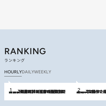
RANKING
ランキング
HOURLY
DAILY
WEEKLY
「最後に見られてよかった」上野動物園の東園パンダ舎が解体前に特別公開。8月16日まで延長されたパネル展と共に辿る“半世紀”のパンダ飼育《解体工事の図面あり》
2026.8.8
2026.8.5
【阿川佐和子さんの年とる力】なぜ70代で始めた趣味は“こんなに楽しい”のか？ ピアノ、俳句…スランプに陥っても続けられる“ある秘訣”とは