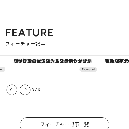
FEATURE
フィーチャー記事
ヴァシュロン・コンスタンタン「オーヴァーシーズ・オートマティック」。旅愛好家のお気に入りコレクションから、ジェンダーレスな新作が登場
【夏限定ディナーコース】旬を迎
3
/
6
フィーチャー記事一覧