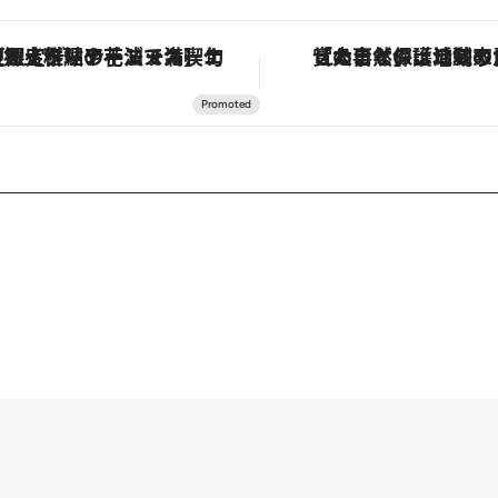
定ディナーコース】旬を迎える稚鮎や花ズッキーニなどをイタリア・トスカーナの郷土料理の手法で満喫！