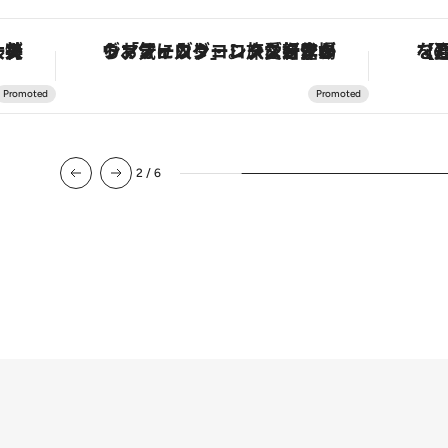
な名入れギフトまで。大人のための「ReFa GINZA」クルーズ
ヴァシュロン・コンスタンタン「オーヴァーシーズ・オートマティック」。旅愛好家のお気に入りコレクションから、ジェンダーレスな新作が登場
【夏限
2
/
6