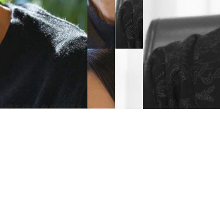
経緯を作家自身が語る
2018.12.25
やさしい人間と思ってもらうのが理想 樹木希林の「他人に対する欲望」
カルチャー