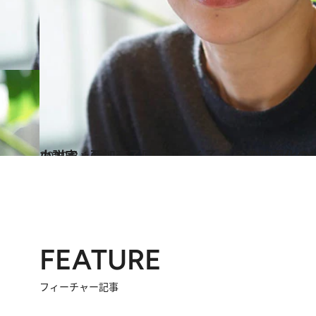
2019.3.14
小説家・西加奈子原作『まく子』 その映画化の
カルチャー
FEATURE
フィーチャー記事