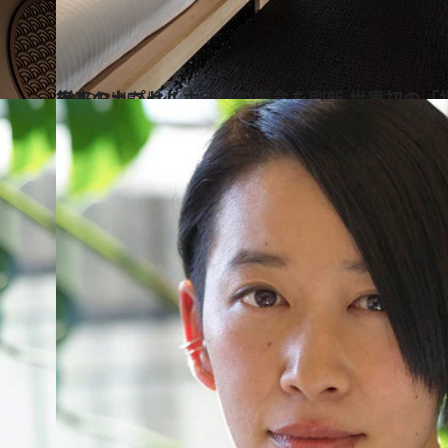
2019.3.25
従来のカプセルホテルの概念を刷新 世界初の「禅×ミニマリズム」ホテル
旅＆お出かけ