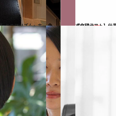
2019.3.22
【心理テスト】仕事で「大切なこと」24時間営業のカフェにはいつ行く？
占い