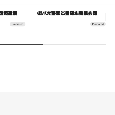
「大事なのは地域の意識を変えること」。ロレックス賞受賞の自然保護活動家が実現させたナイジェリアの自然環境の復活
「土佐和ハーブかき氷」がOMO7高知に登場！生姜、山椒、大葉など目にも舌にも涼を呼ぶ郷土の味