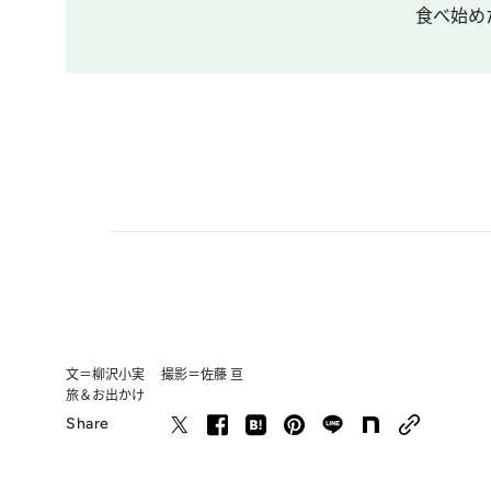
食べ始め
文＝柳沢小実 撮影＝佐藤 亘
旅＆お出かけ
Share