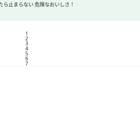
たら止まらない 危険なおいしさ！
1
2
3
4
5
6
7