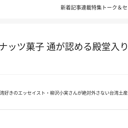
新着記事
連載
特集
トーク＆セ
ナッツ菓子 通が認める殿堂入り
湾好きのエッセイスト・柳沢小実さんが絶対外さない台湾土産