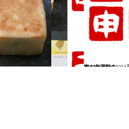
2019.1.30
2019年運勢のいい干支BEST3は？ 台湾の有名占い師・呉彰裕先生が鑑定
旅＆お出かけ