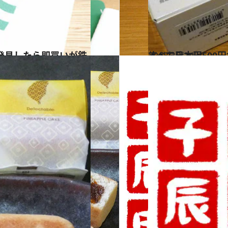
2018.12.24
すべて日本円500円
旅＆お出かけ