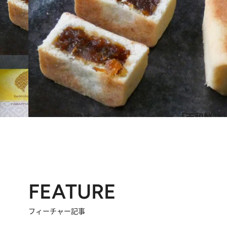
2019.1.30
台湾で人気のオーガニックスーパー 「天和鮮物」で買いたい台湾土産8選
旅＆お出かけ
FEATURE
フィーチャー記事