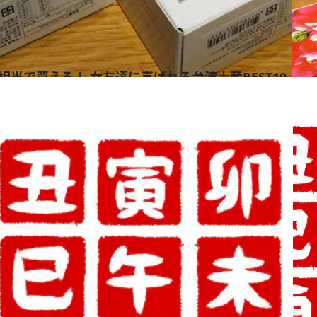
相当で買える！ 女友達に喜ばれる台湾土産BEST10