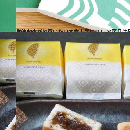
2019.2.19
台湾スタバで買いたい本命土産はコレ 文房具は発見したら即買いが鉄則！
旅＆お出かけ