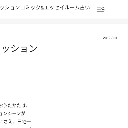
ッション
コミック&エッセイルーム
占い
2012.8.11
ァッション
ぶうたかたは、
ョンシーンが
にさえ、三宅一