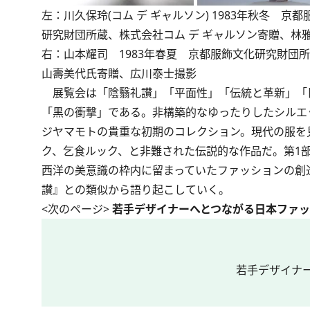
左：川久保玲(コム デ ギャルソン) 1983年秋冬 京
研究財団所蔵、株式会社コム デ ギャルソン寄贈、林
右：山本耀司 1983年春夏 京都服飾文化研究財団
山壽美代氏寄贈、広川泰士撮影
展覧会は「陰翳礼讃」「平面性」「伝統と革新」「日
「黒の衝撃」である。非構築的なゆったりしたシルエ
ジヤマモトの貴重な初期のコレクション。現代の服を
ク、乞食ルック、と非難された伝説的な作品だ。第1部
西洋の美意識の枠内に留まっていたファッションの創
讃』との類似から語り起こしていく。
<次のページ>
若手デザイナーへとつながる日本ファッ
若手デザイナ