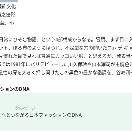
都服飾文化
雅之撮影
所蔵、小
常にひそむ物語」という4部構成からなる。冒頭、まず目に
ット、ぼろ布のようにほつれ、不定型な穴の開いたコム デ ギ
見慣れた目で見れば普通にカッコいい服、と思えるが、発表当
では1981年にパリデビューした川久保玲や山本耀司が主調色
造性の扉を大きく押し開けたこの黒色の豊かな諧調を、谷崎潤
ションのDNA
次のページ
ーへとつながる日本ファッションのDNA