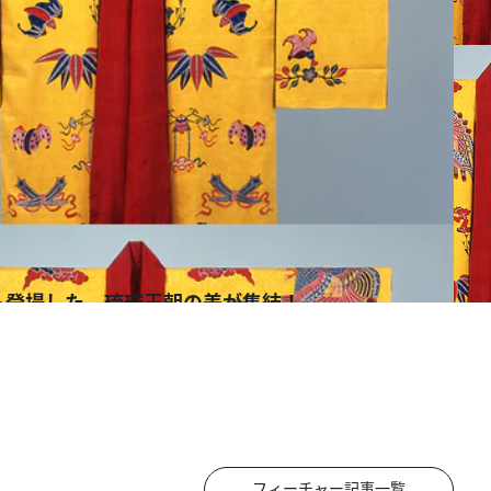
も登場した、琉球王朝の美が集結！
フィーチャー記事一覧