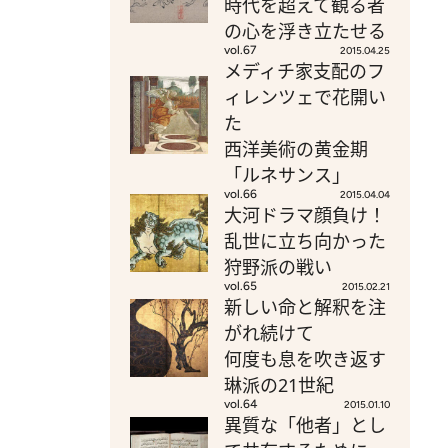
時代を超えて観る者
の心を浮き立たせる
vol.67
2015.04.25
メディチ家支配のフ
ィレンツェで花開い
た
西洋美術の黄金期
「ルネサンス」
vol.66
2015.04.04
大河ドラマ顔負け！
乱世に立ち向かった
狩野派の戦い
vol.65
2015.02.21
新しい命と解釈を注
がれ続けて
何度も息を吹き返す
琳派の21世紀
vol.64
2015.01.10
異質な「他者」とし