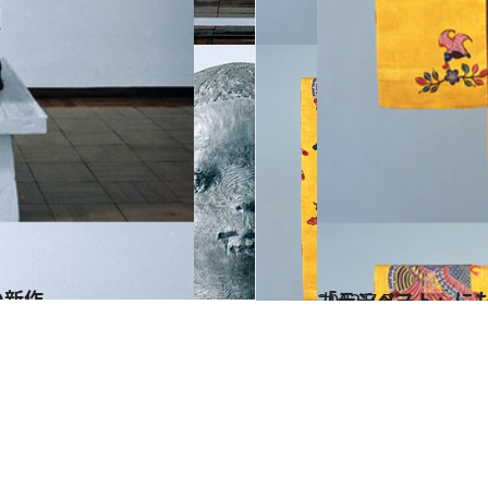
の新作
2012.7.7
「テンペスト」に
カルチャー