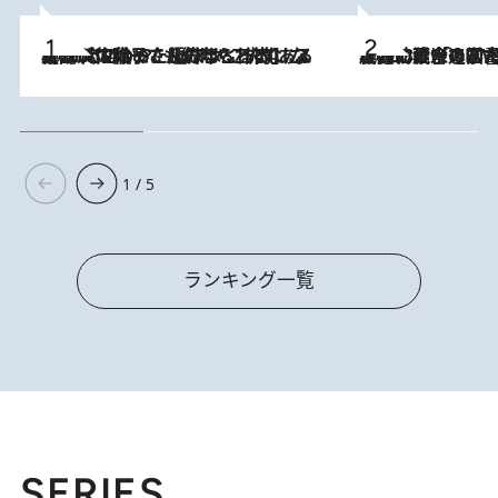
2026.8.5
【阿川佐和子さんの年とる力】なぜ70代で始めた趣味は“こんなに楽しい”のか？ ピアノ、俳句…スランプに陥っても続けられる“ある秘訣”とは
2026.8.3
慶應幼稚舎の図書室からテレビの世界に飛び込んだ阿川佐和子（72）、「N
1 / 5
ランキング一覧
SERIES