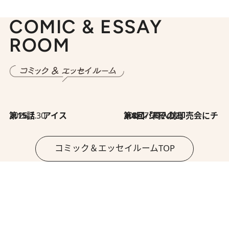
COMIC & ESSAY
ROOM
2026.7.30
第15話 アイス
2026.7.30
第8回「同人誌即売会にチャレンジ その2」
コミック＆エッセイルームTOP