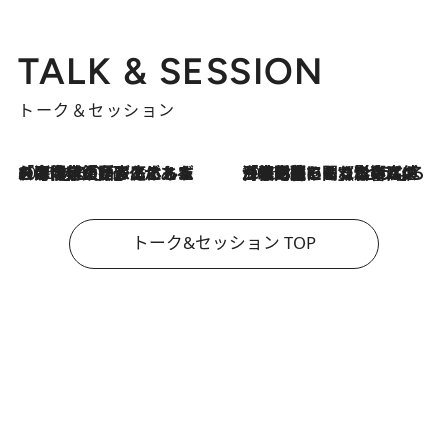
TALK & SESSION
トーク＆セッション
2026.8.3
「今後値上げがあるとすれば…」「リスクがあるのは今年の冬」エネルギー専門家が語る、ホルムズ海峡封鎖が家庭にもたらす“ある心配”
2026.8.3
「住宅建てられない…」「サーチャージ料の高値が続いている」ホルムズ海峡封鎖による影響はいつまで続く？《エネルギー専門家に聞く“どうなる日本の暮らし”》
トーク&セッション TOP