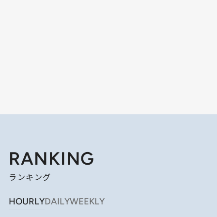
RANKING
ランキング
HOURLY
DAILY
WEEKLY