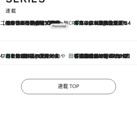
連載
【CREA×星野リゾート】唯一無二。癒しと発見が待つ場所へ
【トンボの足水浴】ヒノキの香りに包まれて涼感マックス！約13℃の湧水かけ流しを避暑地「星野温泉 トンボの湯」で体験
3 Hours Ago
CREA'S CHOICE
「立川にも歌舞伎があるんだよ」 片岡仁左衛門・市川中車ら豪華座組みで4年目の立川立飛歌舞伎へ
5 Hours Ago
47都道府県の手みやげ ひんやりスイーツで夏を満喫
【京都府】この夏絶対食べたい 冷やしておいしいおやつ3選 ひと口目から心を掴む新緑のテリーヌ
5 Hours Ago
田中稲の勝手に再ブーム
「湘南乃風に憧れて」観客大盛上がりの“タオル回し”に、ラッパー顔負けの高速歌唱まで…さだまさし（74）のアグレッシブすぎる現在地
10 Hours Ago
連載 TOP