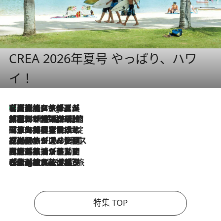
CREA 2026年夏号 やっぱり、ハワ
イ！
【厳選旅コスメ】「多機能アイテムがメイン！」旅好き美容エディターが選んだ夏旅ベストコスメを発表【Mサイズジップ】
5 Hours Ago
2026.8.6
「荷物が増えるほど旅ストレスは増す」美容ジャーナリストがたどり着いた最終結論。“化粧品を劇的に減らす”感動の凝縮美容とは
2026.8.6
「旅先には金髪ウィッグを持参」日本と同じメイクでは損してる!? 美容ジャーナリストが提案する“掟破りの旅美容”とは
2026.8.6
【厳選旅コスメ】「身軽さ＆UV対策重視！」ヘアアーティストshucoが選んだ夏旅ベストコスメを発表【Mサイズジップ】
2026.8.5
【厳選旅コスメ】国内をあちこち移動する河井菜摘が選んだ夏旅ベストコスメ発表！「リラックスアイテムはマスト」【Mサイズジップ】
2026.8.4
【厳選旅コスメ】「紫外線＆乾燥対策しながらメイク感も！」ヘア＆メイクGeorgeが選んだ夏旅ベストコスメを発表！【Mサイズジップ】
特集 TOP