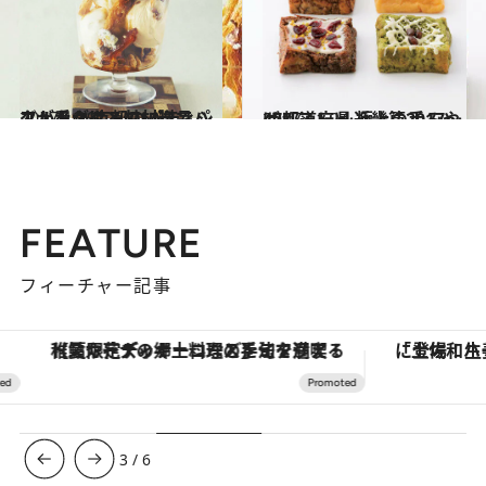
2017.10.9
タルトタタンの材料でパフェを？ 京都のパティシエが手がける甘い逸品
グルメ
2017.11.24
47都道府県 極上の手みやげリスト ～近畿篇2017～
グルメ
FEATURE
フィーチャー記事
【夏限定ディナーコース】旬を迎える稚鮎や花ズッキーニなどをイタリア・トスカーナの郷土料理の手法で満喫！
3
/
6