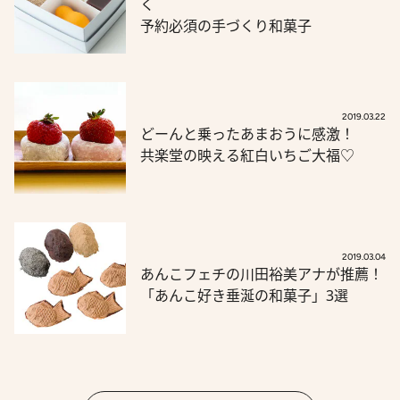
く
予約必須の手づくり和菓子
2019.03.22
どーんと乗ったあまおうに感激！
共楽堂の映える紅白いちご大福♡
2019.03.04
あんこフェチの川田裕美アナが推薦！
「あんこ好き垂涎の和菓子」3選