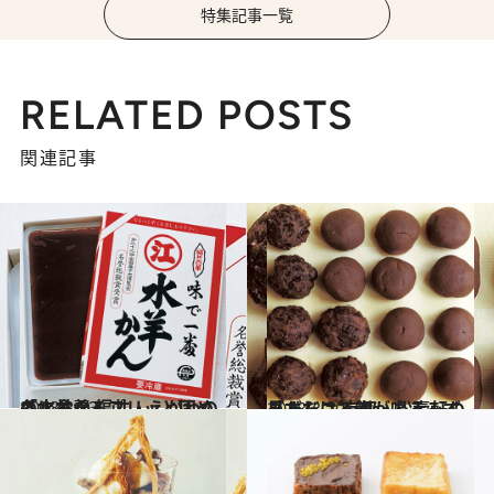
特集記事一覧
RELATED POSTS
関連記事
2018.3.23
冬に食べるプリッと固めの水羊羹 福井・えがわの「水羊かん」
グルメ
2018.3.20
見ただけで喉が鳴るみずみずしさ 京都・松壽軒の「あんころ餅」
グルメ