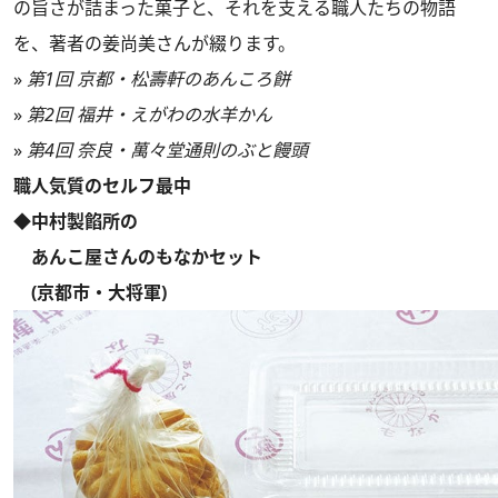
の旨さが詰まった菓子と、それを支える職人たちの物語
を、著者の姜尚美さんが綴ります。
»
第1回 京都・松壽軒のあんころ餅
»
第2回 福井・えがわの水羊かん
»
第4回 奈良・萬々堂通則のぶと饅頭
職人気質のセルフ最中
◆中村製餡所の
あんこ屋さんのもなかセット
(京都市・大将軍)