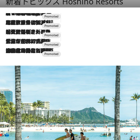
新着トピックス Hoshino Resorts
【トンボの足水浴】ヒノキの香りに包まれて涼感マックス！約13℃の湧水かけ流しを避暑地「星野温泉 トンボの湯」で体験
3 Hours Ago
2026.7.31
【ホテル帰省】という選択肢をOMOが提案。家族とほどよい距離を保つには「昼は実家、夜は気兼ねなくホテルで！」
2026.7.24
【夏限定ディナーコース】旬を迎える稚鮎や花ズッキーニなどをイタリア・トスカーナの郷土料理の手法で満喫！
2026.7.17
「土佐和ハーブかき氷」がOMO7高知に登場！生姜、山椒、大葉など目にも舌にも涼を呼ぶ郷土の味
2026.7.10
NEW OPEN！【界 草津】名湯の地に誕生。趣の異なる2種の温泉と上州ならではの会席・蕎麦割烹など美食を味わう究極の癒やし旅