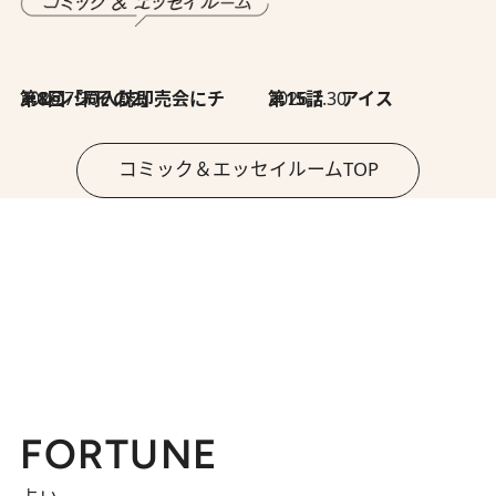
2026.7.30
第8回「同人誌即売会にチャレンジ その2」
2026.7.30
第15話 アイス
コミック＆エッセイルームTOP
FORTUNE