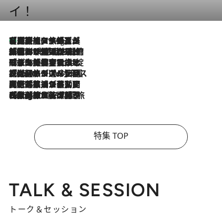
イ！
【厳選旅コスメ】「多機能アイテムがメイン！」旅好き美容エディターが選んだ夏旅ベストコスメを発表【Mサイズジップ】
10 Hours Ago
2026.8.6
「荷物が増えるほど旅ストレスは増す」美容ジャーナリストがたどり着いた最終結論。“化粧品を劇的に減らす”感動の凝縮美容とは
2026.8.6
「旅先には金髪ウィッグを持参」日本と同じメイクでは損してる!? 美容ジャーナリストが提案する“掟破りの旅美容”とは
2026.8.6
【厳選旅コスメ】「身軽さ＆UV対策重視！」ヘアアーティストshucoが選んだ夏旅ベストコスメを発表【Mサイズジップ】
2026.8.5
【厳選旅コスメ】国内をあちこち移動する河井菜摘が選んだ夏旅ベストコスメ発表！「リラックスアイテムはマスト」【Mサイズジップ】
2026.8.4
【厳選旅コスメ】「紫外線＆乾燥対策しながらメイク感も！」ヘア＆メイクGeorgeが選んだ夏旅ベストコスメを発表！【Mサイズジップ】
特集 TOP
TALK & SESSION
トーク＆セッション