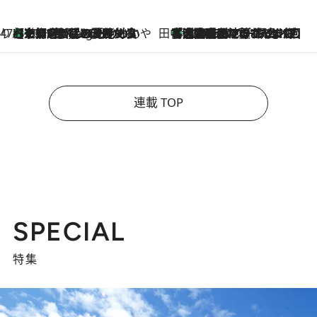
47都道府県の手みやげ ひんやりスイーツで夏を満喫
【京都府】この夏絶対食べたい 冷やしておいしいおやつ3選 ひと口目から心を掴む新緑のテリーヌ
10 Hours Ago
田中稲の勝手に再ブーム
「湘南乃風に憧れて」観客大盛上がりの“タオル回し”に、ラッパー顔負けの高速歌唱まで…さだまさし（74）のアグレッシブすぎる現在地
2026.8.7
連載 TOP
SPECIAL
特集