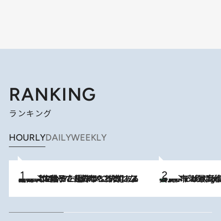
RANKING
ランキング
HOURLY
DAILY
WEEKLY
2026.8.5
【阿川佐和子さんの年とる力】なぜ70代で始めた趣味は“こんなに楽しい”のか？ ピアノ、俳句…スランプに陥っても続けられる“ある秘訣”とは
美食、デザイン、ホスピタリティのすべてが最高峰！ ノルウェー第4の都市スタヴァンゲルのW
10 Hours Ago