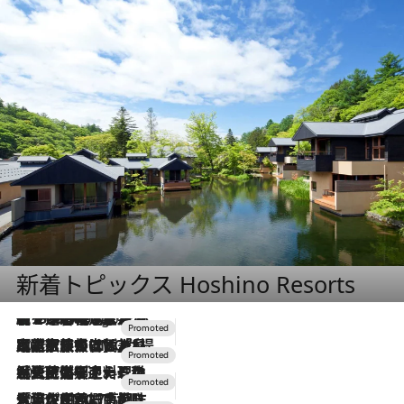
新着トピックス Hoshino Resorts
【トンボの足水浴】ヒノキの香りに包まれて涼感マックス！約13℃の湧水かけ流しを避暑地「星野温泉 トンボの湯」で体験
8 Hours Ago
2026.7.31
【ホテル帰省】という選択肢をOMOが提案。家族とほどよい距離を保つには「昼は実家、夜は気兼ねなくホテルで！」
2026.7.24
【夏限定ディナーコース】旬を迎える稚鮎や花ズッキーニなどをイタリア・トスカーナの郷土料理の手法で満喫！
2026.7.17
「土佐和ハーブかき氷」がOMO7高知に登場！生姜、山椒、大葉など目にも舌にも涼を呼ぶ郷土の味