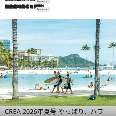
2026.7.10
NEW OPEN！【界 草津】名湯の地に誕生。趣の異なる2種の温泉と上州ならではの会席・蕎麦割烹など美食を味わう究極の癒やし旅
CREA 2026年夏号 やっぱり、ハワ