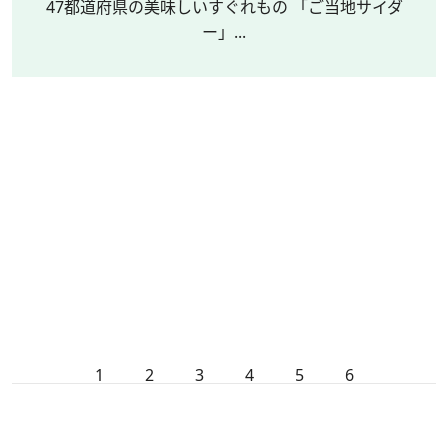
47都道府県の美味しいすぐれもの 「ご当地サイダ
ー」...
1
2
3
4
5
6