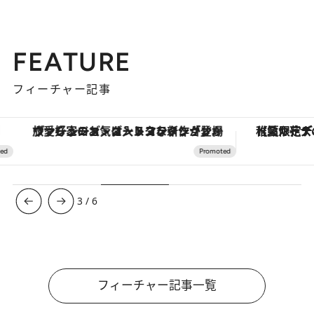
FEATURE
フィーチャー記事
ヴァシュロン・コンスタンタン「オーヴァーシーズ・オートマティック」。旅愛好家のお気に入りコレクションから、ジェンダーレスな新作が登場
【夏限定ディナーコース】旬を迎
3
/
6
フィーチャー記事一覧