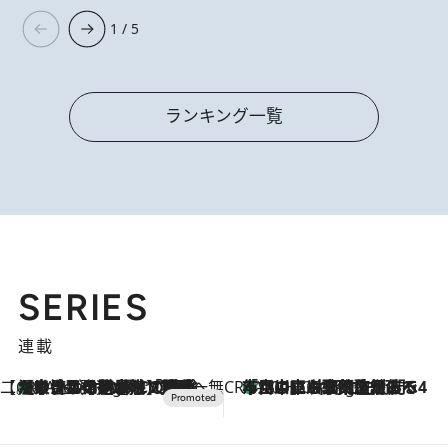
1 / 5
ランキング一覧
SERIES
連載
【CREA×星野リゾート】唯一無二。癒しと発見が待つ場所へ
【トンボの足水浴】ヒノキの香りに包まれて涼感マックス！約13℃の湧水かけ流しを避暑地「星野温泉 トンボの湯」で体験
8 Hours Ago
CREA'S CHOICE
「立川にも歌舞伎があるんだよ」 片岡仁左衛門・市川中車ら豪華座組みで4年目の立川立飛歌舞伎へ
10 Hours Ago