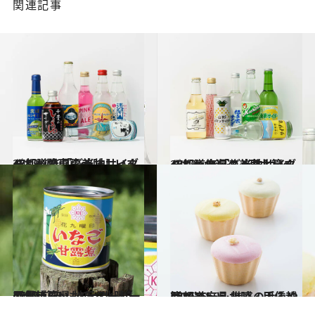
関連記事
2017.7.2
47都道府県の美味しいすぐれもの 「ご当地サイダー」～関東篇～
グルメ
2017.6.29
47都道府県の美味しいすぐれもの 「ご当地サイダー」～北海道・東北篇～
グルメ
2017.1.23
47都道府県 地元スーパーのおいしいもの～北陸・甲信越篇～
グルメ
2016.11.27
47都道府県 魅惑の手みやげリスト ～北陸・甲信越篇2016～
グルメ