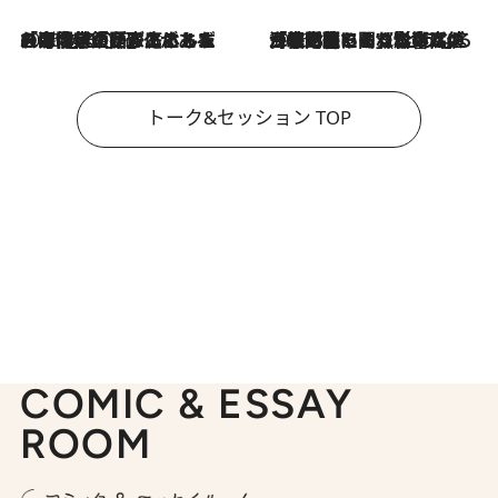
2026.8.3
「今後値上げがあるとすれば…」「リスクがあるのは今年の冬」エネルギー専門家が語る、ホルムズ海峡封鎖が家庭にもたらす“ある心配”
2026.8.3
「住宅建てられない…」「サーチャージ料の高値が続いている」ホルムズ海峡封鎖による影響はいつまで続く？《エネルギー専門家に聞く“どうなる日本の暮らし”》
トーク&セッション TOP
COMIC & ESSAY
ROOM