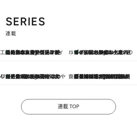
SERIES
連載
工藤まやのおもてなしハワイ
【ハワイ土産】ローカルの絶大な支持で復活！ 絶品の幻クッキー《元ファンの日本人女性が受け継いだ名店》
2 Hours Ago
ハワイ賢者 リサのお気に入りリスト
あの伝説の限定トートも！ リニューアルした「ディーン＆デルーカ ハワイ」で必須のお土産8選
2 Hours Ago
47都道府県の手みやげ ひんやりスイーツで夏を満喫
【三重県】この夏絶対食べたい 冷やしておいしいおやつ3選 お餅×アイスの新感覚スイーツ
2 Hours Ago
齋藤 薫 美容脳ルネサンス
「荷物が増えるほど旅ストレスは増す」美容ジャーナリストがたどり着いた最終結論。“化粧品を劇的に減らす”感動の凝縮美容とは
2 Hours Ago
連載 TOP