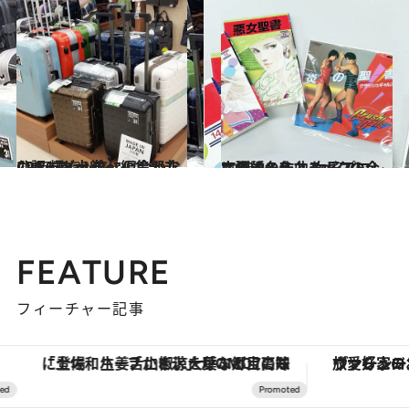
2016.11.23
CREA Traveller編集部非公認 輝く！旅に似合わないバッグ大賞
カルチャー
2016.12.4
レディースコミックの金字塔的名作と 女子プロレス歌謡の名曲をギフトに！
カルチャー
FEATURE
フィーチャー記事
「土佐和ハーブかき氷」がOMO7高知に登場！生姜、山椒、大葉など目にも舌にも涼を呼ぶ郷土の味
ヴァシュロン・コンスタンタン