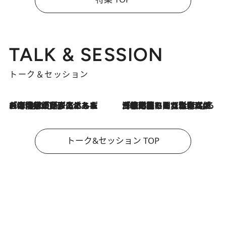
TALK & SESSION
トーク＆セッション
2026.8.3
「今後値上げがあるとすれば…」「リスクがあるのは今年の冬」エネルギー専門家が語る、ホルムズ海峡封鎖が家庭にもたらす“ある心配”
2026.8.3
「住宅建てられない…」「サーチャージ料の高値が続いている」ホルムズ海峡封鎖による影響はいつまで続く？《エネルギー専門家に聞く“どうなる日本の暮らし”》
トーク&セッション TOP