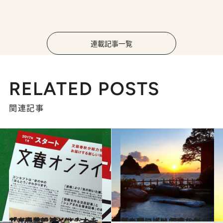
連載記事一覧
RELATED POSTS
関連記事
2017.1.25
「文春オンライン」オープンの陰で ボツになったサイト名候補とは？
カルチャー
2017.2.2
「土曜ワイド劇場」の人気シリーズは 温泉の魅力をいかに描いてきたのか？
カルチャー