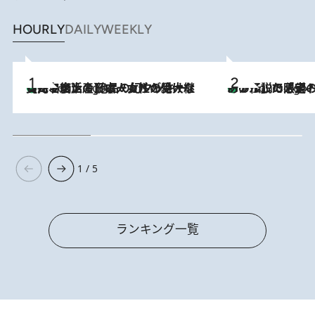
HOURLY
DAILY
WEEKLY
【ハワイ土産】ローカルの絶大な支持で復活！ 絶品の幻クッキー《元ファンの日本人女性が受け継いだ名店》
2 Hours Ago
あの伝説の限定トートも！ リニューアルした「ディーン＆
2 Hours Ago
1 / 5
ランキング一覧