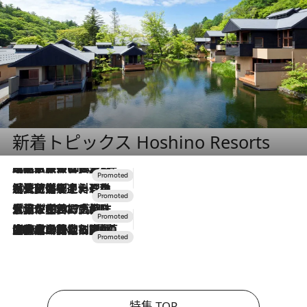
新着トピックス Hoshino Resorts
2026.7.31
【ホテル帰省】という選択肢をOMOが提案。家族とほどよい距離を保つには「昼は実家、夜は気兼ねなくホテルで！」
2026.7.24
【夏限定ディナーコース】旬を迎える稚鮎や花ズッキーニなどをイタリア・トスカーナの郷土料理の手法で満喫！
2026.7.17
「土佐和ハーブかき氷」がOMO7高知に登場！生姜、山椒、大葉など目にも舌にも涼を呼ぶ郷土の味
2026.7.10
NEW OPEN！【界 草津】名湯の地に誕生。趣の異なる2種の温泉と上州ならではの会席・蕎麦割烹など美食を味わう究極の癒やし旅
特集 TOP