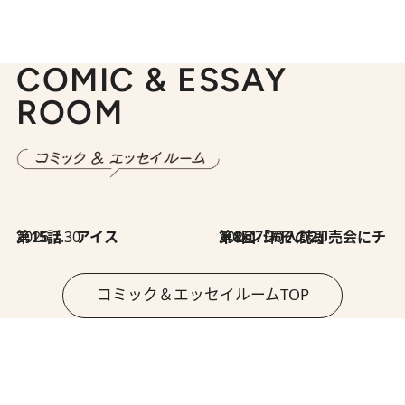
COMIC & ESSAY
ROOM
2026.7.30
第15話 アイス
2026.7.30
第8回「同人誌即売会にチャレンジ その2」
コミック＆エッセイルームTOP