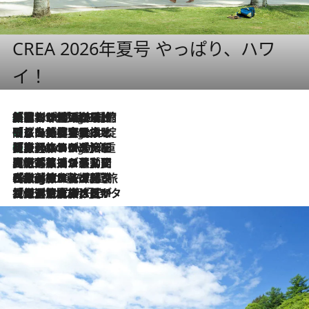
CREA 2026年夏号 やっぱり、ハワ
イ！
「荷物が増えるほど旅ストレスは増す」美容ジャーナリストがたどり着いた最終結論。“化粧品を劇的に減らす”感動の凝縮美容とは
2 Hours Ago
「旅先には金髪ウィッグを持参」日本と同じメイクでは損してる!? 美容ジャーナリストが提案する“掟破りの旅美容”とは
2 Hours Ago
【厳選旅コスメ】「身軽さ＆UV対策重視！」ヘアアーティストshucoが選んだ夏旅ベストコスメを発表【Mサイズジップ】
2 Hours Ago
2026.8.5
【厳選旅コスメ】国内をあちこち移動する河井菜摘が選んだ夏旅ベストコスメ発表！「リラックスアイテムはマスト」【Mサイズジップ】
2026.8.4
【厳選旅コスメ】「紫外線＆乾燥対策しながらメイク感も！」ヘア＆メイクGeorgeが選んだ夏旅ベストコスメを発表！【Mサイズジップ】
2026.8.3
【厳選旅コスメ】「保湿もタイパ重視！」“サウナ好き”タレント清水みさとが愛用する夏旅ベストコスメを発表！【Mサイズジップ】