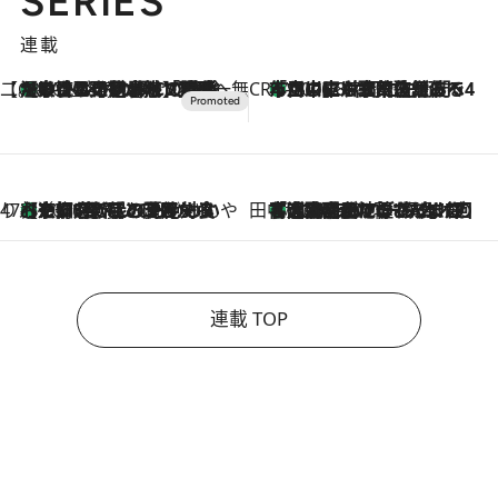
SERIES
連載
【CREA×星野リゾート】唯一無二。癒しと発見が待つ場所へ
【トンボの足水浴】ヒノキの香りに包まれて涼感マックス！約13℃の湧水かけ流しを避暑地「星野温泉 トンボの湯」で体験
2026.8.7
CREA'S CHOICE
「立川にも歌舞伎があるんだよ」 片岡仁左衛門・市川中車ら豪華座組みで4年目の立川立飛歌舞伎へ
2026.8.7
47都道府県の手みやげ ひんやりスイーツで夏を満喫
【京都府】この夏絶対食べたい 冷やしておいしいおやつ3選 ひと口目から心を掴む新緑のテリーヌ
2026.8.7
田中稲の勝手に再ブーム
「湘南乃風に憧れて」観客大盛上がりの“タオル回し”に、ラッパー顔負けの高速歌唱まで…さだまさし（74）のアグレッシブすぎる現在地
2026.8.7
連載 TOP