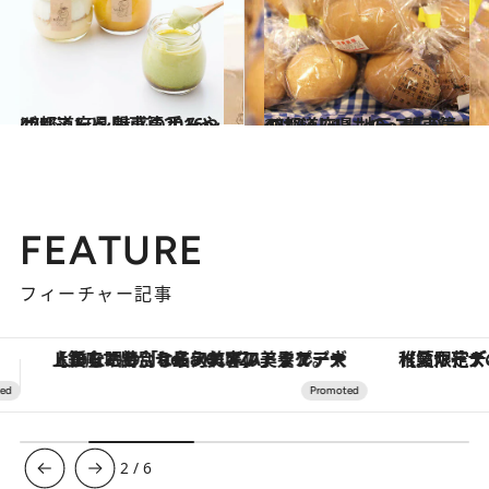
2016.11.25
47都道府県 魅惑の手みやげリスト ～関東篇2016～
グルメ
2017.1.21
47都道府県 地元スーパーのおいしいもの～関東篇～
グルメ
FEATURE
フィーチャー記事
【夏限定ディナーコース】旬を迎える稚鮎や花ズッキーニなどをイタリア・トスカーナの郷土料理の手法で満喫！
3
/
6