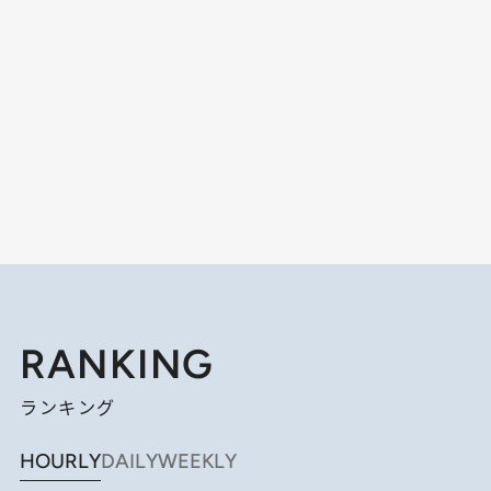
RANKING
ランキング
HOURLY
DAILY
WEEKLY