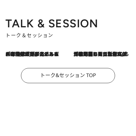
TALK & SESSION
トーク＆セッション
2026.8.3
「今後値上げがあるとすれば…」「リスクがあるのは今年の冬」エネルギー専門家が語る、ホルムズ海峡封鎖が家庭にもたらす“ある心配”
2026.8.3
「住宅建てられない…」「サーチャージ料の高値が続いている」ホルムズ海峡封鎖による影響はいつまで続く？《エネルギー専門家に聞く“どうなる日本の暮らし”》
トーク&セッション TOP