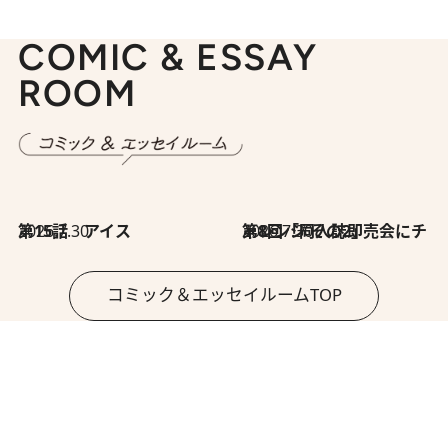
COMIC & ESSAY
ROOM
2026.7.30
第15話 アイス
2026.7.30
第8回「同人誌即売会にチャレンジ その2」
コミック＆エッセイルームTOP