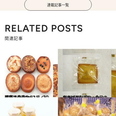
連載記事一覧
RELATED POSTS
関連記事
2015.5.12
緻密で素直なおいしさ 三鷹・co‐ttie(コティ)のフィナンシェ
グルメ
2013.8.26
やっぱり別腹!? 今日のおやつは…「Pandora」のフリアン
グルメ