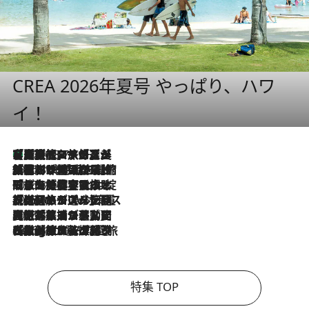
CREA 2026年夏号 やっぱり、ハワ
イ！
【厳選旅コスメ】「多機能アイテムがメイン！」旅好き美容エディターが選んだ夏旅ベストコスメを発表【Mサイズジップ】
2026.8.7
2026.8.6
「荷物が増えるほど旅ストレスは増す」美容ジャーナリストがたどり着いた最終結論。“化粧品を劇的に減らす”感動の凝縮美容とは
2026.8.6
「旅先には金髪ウィッグを持参」日本と同じメイクでは損してる!? 美容ジャーナリストが提案する“掟破りの旅美容”とは
2026.8.6
【厳選旅コスメ】「身軽さ＆UV対策重視！」ヘアアーティストshucoが選んだ夏旅ベストコスメを発表【Mサイズジップ】
2026.8.5
【厳選旅コスメ】国内をあちこち移動する河井菜摘が選んだ夏旅ベストコスメ発表！「リラックスアイテムはマスト」【Mサイズジップ】
2026.8.4
【厳選旅コスメ】「紫外線＆乾燥対策しながらメイク感も！」ヘア＆メイクGeorgeが選んだ夏旅ベストコスメを発表！【Mサイズジップ】
特集 TOP