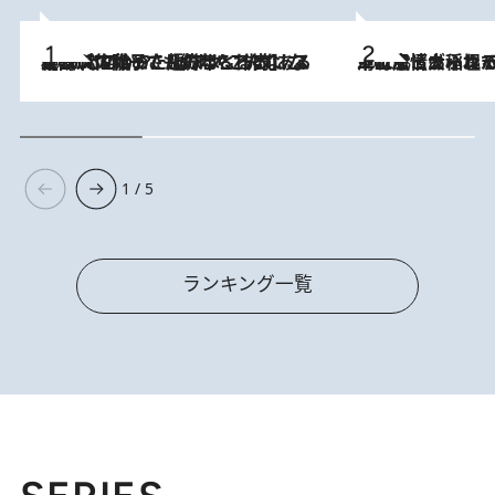
2026.8.5
【阿川佐和子さんの年とる力】なぜ70代で始めた趣味は“こんなに楽しい”のか？ ピアノ、俳句…スランプに陥っても続けられる“ある秘訣”とは
2026.8.5
下町風情あふれる台北屈指の人気エリア・大稲埕でセンスのいい台湾土産《ヴィン
1 / 5
ランキング一覧