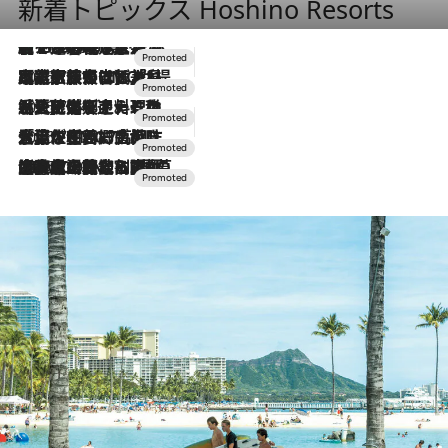
新着トピックス Hoshino Resorts
【トンボの足水浴】ヒノキの香りに包まれて涼感マックス！約13℃の湧水かけ流しを避暑地「星野温泉 トンボの湯」で体験
2026.8.7
2026.7.31
【ホテル帰省】という選択肢をOMOが提案。家族とほどよい距離を保つには「昼は実家、夜は気兼ねなくホテルで！」
2026.7.24
【夏限定ディナーコース】旬を迎える稚鮎や花ズッキーニなどをイタリア・トスカーナの郷土料理の手法で満喫！
2026.7.17
「土佐和ハーブかき氷」がOMO7高知に登場！生姜、山椒、大葉など目にも舌にも涼を呼ぶ郷土の味
2026.7.10
NEW OPEN！【界 草津】名湯の地に誕生。趣の異なる2種の温泉と上州ならではの会席・蕎麦割烹など美食を味わう究極の癒やし旅