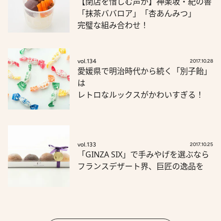
【閉店を惜しむ声が】神楽坂・紀の善
「抹茶ババロア」「杏あんみつ」
完璧な組み合わせ！
vol.134
2017.10.28
愛媛県で明治時代から続く「別子飴」
は
レトロなルックスがかわいすぎる！
vol.133
2017.10.25
「GINZA SIX」で手みやげを選ぶなら
フランスデザート界、巨匠の逸品を