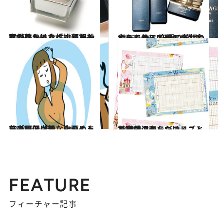
2015.12.4
肌だけじゃなく、顔だちまで整う!? 女性ホルモンに働きかける「排卵期美容」
ビューティ＆ヘルス
2016.11.6
心にも体にも肌にも生命力をくれる 究極の若返りホルモン、DHEAとは？
ビューティ＆ヘルス
2014.9.2
貧血、低血糖、内耳のトラブル…… あなたのめまいの原因は？
ライフスタイル
2014.1.23
基礎体温表をつけることで自分のからだのリズムを実感
ライフスタイル
FEATURE
フィーチャー記事