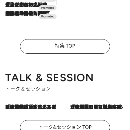
2026.7.17
「土佐和ハーブかき氷」がOMO7高知に登場！生姜、山椒、大葉など目にも舌にも涼を呼ぶ郷土の味
2026.7.10
NEW OPEN！【界 草津】名湯の地に誕生。趣の異なる2種の温泉と上州ならではの会席・蕎麦割烹など美食を味わう究極の癒やし旅
特集 TOP
TALK & SESSION
トーク＆セッション
2026.8.3
「今後値上げがあるとすれば…」「リスクがあるのは今年の冬」エネルギー専門家が語る、ホルムズ海峡封鎖が家庭にもたらす“ある心配”
2026.8.3
「住宅建てられない…」「サーチャージ料の高値が続いている」ホルムズ海峡封鎖による影響はいつまで続く？《エネルギー専門家に聞く“どうなる日本の暮らし”》
トーク&セッション TOP