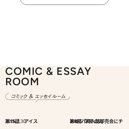
COMIC & ESSAY
ROOM
2026.7.30
第15話 アイス
2026.7.30
第8回「同人誌即売会にチャレンジ その2」