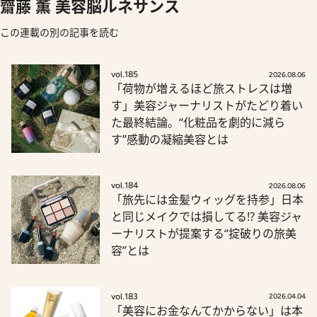
齋藤 薫 美容脳ルネサンス
この連載の別の記事を読む
vol.185
2026.08.06
「荷物が増えるほど旅ストレスは増
す」美容ジャーナリストがたどり着い
た最終結論。“化粧品を劇的に減ら
す”感動の凝縮美容とは
vol.184
2026.08.06
「旅先には金髪ウィッグを持参」日本
と同じメイクでは損してる!? 美容ジャ
ーナリストが提案する“掟破りの旅美
容”とは
vol.183
2026.04.04
「美容にお金なんてかからない」は本