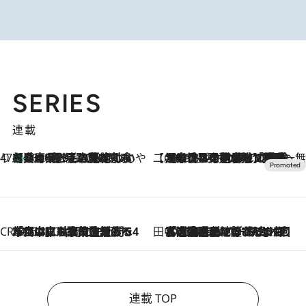
SERIES
連載
47都道府県の手みやげ ひんやりスイーツで夏を満喫
【兵庫県】この夏絶対食べたい 冷やしておいしいおやつ3選 淡路島の恵みをジェラートに集約
2026.8.8
【CREA×星野リゾート】唯一無二。癒しと発見が待つ場所へ
2026.8.7
【トンボの足水浴】ヒノキの香りに包まれて涼感マックス！約13℃の湧水かけ流しを避暑地「星野温泉 トンボの湯」で体験
CREA'S CHOICE
2026.8.7
「立川にも歌舞伎があるんだよ」 片岡仁左衛門・市川中車ら豪華座組みで4年目の立川立飛歌舞伎へ
田中稲の勝手に再ブーム
2026.8.7
「湘南乃風に憧れて」観客大盛上がりの“タオル回し”に、ラッパー顔負けの高速歌唱まで…さだまさし（74）のアグレッシブすぎる現在地
連載 TOP