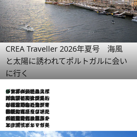
CREA Traveller 2026年夏号 海風
と太陽に誘われてポルトガルに会い
に行く
リスボンの絶品スイーツ「パステル・デ・ナタ」とは？ポルトガル伝統の奥深い世界へ
2026.8.8
2026.7.27
「私の祖国はポルトガル語です」国民的詩人フェルナンド・ペソアと、彼が愛した文学の街を歩く
2026.7.26
ポルトガル近海が育む極上の海の幸。キリリと冷えた白ワインと愉しむ、シーフード専門店の贅沢
2026.7.22
伝統の味をモダンに昇華。高感度な地元客が集う、リスボンの最旬ガストロノミー
2026.7.21
大航海時代の栄華から、震災、独裁、そして革命へ。ポルトガル・首都リスボンの石畳に刻まれた「歴史の光と影」
2026.7.13
エッセイ・ヤマザキマリ「慎ましくも美しき国 ポルトガル」