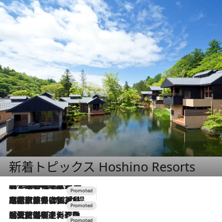
新着トピックス Hoshino Resorts
2026.8.7
【トンボの足水浴】ヒノキの香りに包まれて涼感マックス！約13℃の湧水かけ流しを避暑地「星野温泉 トンボの湯」で体験
2026.7.31
【ホテル帰省】という選択肢をOMOが提案。家族とほどよい距離を保つには「昼は実家、夜は気兼ねなくホテルで！」
2026.7.24
【夏限定ディナーコース】旬を迎える稚鮎や花ズッキーニなどをイタリア・トスカーナの郷土料理の手法で満喫！