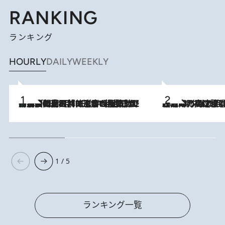
RANKING
ランキング
HOURLY
DAILY
WEEKLY
「最後に見られてよかった」上野動物園の東園パンダ舎が解体前に特別公開。8月16日まで延長されたパネル展と共に辿る“半世紀”のパンダ飼育《解体工事の図面あり》
2026.8.8
2026.8.7
「湘南乃風に憧れて」観客大盛上がりの“タオル回し”に、ラッパー顔負けの高速歌唱まで…さだまさし（74）のアグレッシブすぎる現在地
1 / 5
ランキング一覧