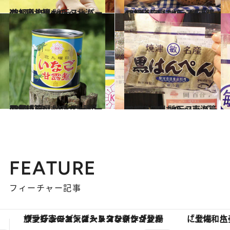
2017.1.19
47都道府県 地元スーパーのおいしいもの ～北海道・東北篇～
グルメ
2017.1.21
47都道府県 地元スーパーのおいしいもの～関東篇～
グルメ
2017.1.23
47都道府県 地元スーパーのおいしいもの～北陸・甲信越篇～
グルメ
2017.1.25
47都道府県 地元スーパーのおいしいもの ～東海篇～
グルメ
FEATURE
フィーチャー記事
「土佐和ハーブかき氷」がOMO7高知に登場！生姜、山椒、大葉など目にも舌にも涼を呼ぶ郷土の味
【銀座で出合う最旬美容】美髪ケアや上質な眠