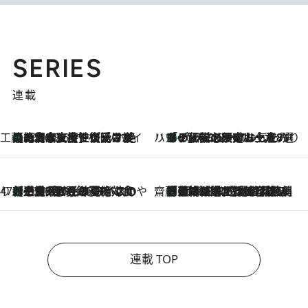
SERIES
連載
工藤まやのおもてなしハワイ
【ハワイ土産】ローカルの絶大な支持で復活！ 絶品の幻クッキー《元ファンの日本人女性が受け継いだ名店》
2026.8.6
ハワイ賢者 リサのお気に入りリスト
あの伝説の限定トートも！ リニューアルした「ディーン＆デルーカ ハワイ」で必須のお土産8選
2026.8.6
47都道府県の手みやげ ひんやりスイーツで夏を満喫
【三重県】この夏絶対食べたい 冷やしておいしいおやつ3選 お餅×アイスの新感覚スイーツ
2026.8.6
齋藤 薫 美容脳ルネサンス
「荷物が増えるほど旅ストレスは増す」美容ジャーナリストがたどり着いた最終結論。“化粧品を劇的に減らす”感動の凝縮美容とは
2026.8.6
連載 TOP