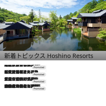
新着トピックス Hoshino Resorts
2026.7.31
【ホテル帰省】という選択肢をOMOが提案。家族とほどよい距離を保つには「昼は実家、夜は気兼ねなくホテルで！」
2026.7.24
【夏限定ディナーコース】旬を迎える稚鮎や花ズッキーニなどをイタリア・トスカーナの郷土料理の手法で満喫！
2026.7.17
「土佐和ハーブかき氷」がOMO7高知に登場！生姜、山椒、大葉など目にも舌にも涼を呼ぶ郷土の味
2026.7.10
NEW OPEN！【界 草津】名湯の地に誕生。趣の異なる2種の温泉と上州ならではの会席・蕎麦割烹など美食を味わう究極の癒やし旅