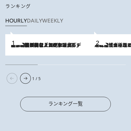
ランキング
HOURLY
DAILY
WEEKLY
2026.8.5
【なぜ吉沢亮は「気配を消せる」のか？】興行収入208億の『国宝』を経て挑むミュージカル『ディア・エヴァン・ハンセン』。トップ俳優が舞台上でさらけ出した“孤独”とは
2026.8.5
下町風情あふれる台北屈指の人気エリア・大稲埕でセンスのいい台湾土産《ヴィン
1 / 5
ランキング一覧