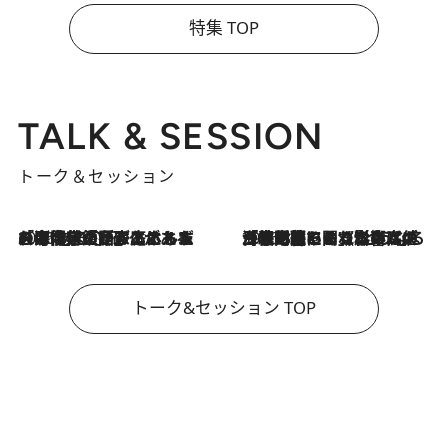
特集 TOP
TALK & SESSION
トーク＆セッション
2026.8.3
「今後値上げがあるとすれば…」「リスクがあるのは今年の冬」エネルギー専門家が語る、ホルムズ海峡封鎖が家庭にもたらす“ある心配”
2026.8.3
「住宅建てられない…」「サーチャージ料の高値が続いている」ホルムズ海峡封鎖による影響はいつまで続く？《エネルギー専門家に聞く“どうなる日本の暮らし”》
トーク&セッション TOP