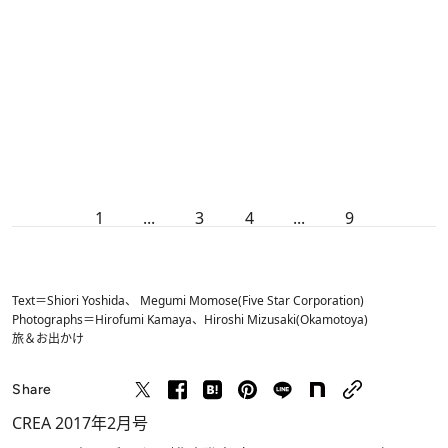
1
...
3
4
...
9
Text＝Shiori Yoshida、 Megumi Momose(Five Star Corporation)
Photographs＝Hirofumi Kamaya、Hiroshi Mizusaki(Okamotoya)
旅＆お出かけ
Share
CREA 2017年2月号