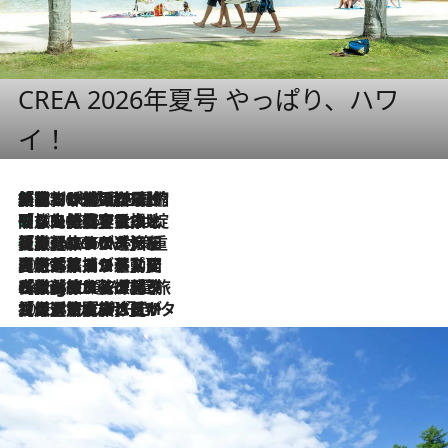
CREA 2026年夏号 やっぱり、ハワ
イ！
「荷物が増えるほど旅ストレスは増す」美容ジャーナリストがたどり着いた最終結論。“化粧品を劇的に減らす”感動の凝縮美容とは
2026.8.6
「旅先には金髪ウィッグを持参」日本と同じメイクでは損してる!? 美容ジャーナリストが提案する“掟破りの旅美容”とは
2026.8.6
【厳選旅コスメ】「身軽さ＆UV対策重視！」ヘアアーティストshucoが選んだ夏旅ベストコスメを発表【Mサイズジップ】
2026.8.6
2026.8.5
【厳選旅コスメ】国内をあちこち移動する河井菜摘が選んだ夏旅ベストコスメ発表！「リラックスアイテムはマスト」【Mサイズジップ】
2026.8.4
【厳選旅コスメ】「紫外線＆乾燥対策しながらメイク感も！」ヘア＆メイクGeorgeが選んだ夏旅ベストコスメを発表！【Mサイズジップ】
2026.8.3
【厳選旅コスメ】「保湿もタイパ重視！」“サウナ好き”タレント清水みさとが愛用する夏旅ベストコスメを発表！【Mサイズジップ】