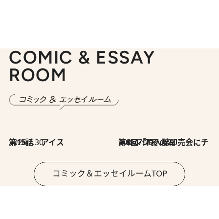
COMIC & ESSAY
ROOM
2026.7.30
第15話 アイス
2026.7.30
第8回「同人誌即売会にチャレンジ その2」
コミック＆エッセイルームTOP