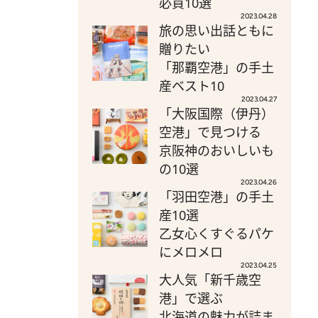
必買10選
2023.04.28
旅の思い出話ともに
贈りたい
「那覇空港」の手土
産ベスト10
2023.04.27
「大阪国際（伊丹）
空港」で見つける
京阪神のおいしいも
の10選
2023.04.26
「羽田空港」の手土
産10選
乙女心くすぐるパケ
にメロメロ
2023.04.25
大人気「新千歳空
港」で選ぶ
北海道の魅力が詰ま