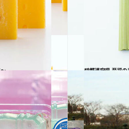
6～
2015.12.5
47都道府県 至福の
グルメ