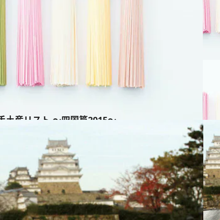
手土産リスト ～四国篇2015～