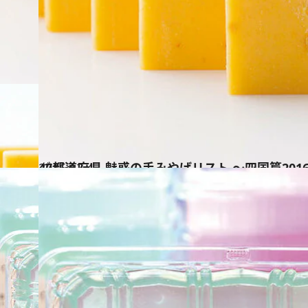
2016.12.4
47都道府県 魅惑の手みやげリスト ～四国篇201
グルメ