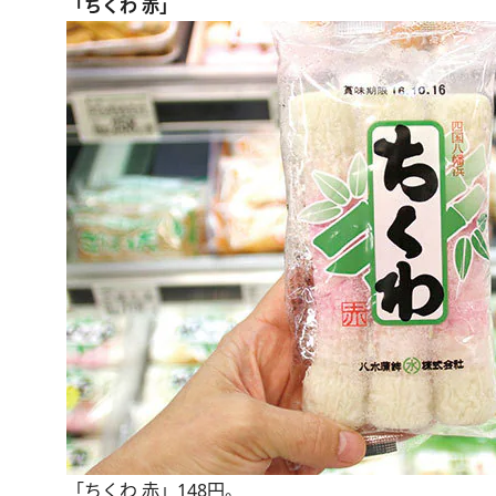
「ちくわ 赤」
「ちくわ 赤」148円。