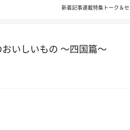
新着記事
連載
特集
トーク＆セ
のおいしいもの ～四国篇～