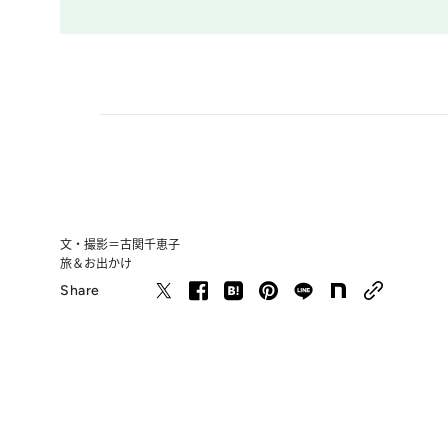
文・撮影＝古関千恵子
旅＆お出かけ
Share