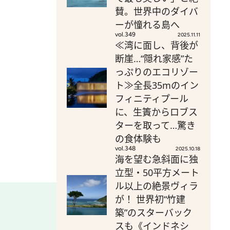
賛。世界中のダイバ
ーが憧れる島へ
vol.349
2025.11.11
≪湾に面し、背後が
断崖…“隠れ家感”た
っぷりのエコリゾー
ト≫全長35mのイン
フィニティプール
に、生簀からロブス
ターを取って…驚き
の食体験も
vol.348
2025.10.18
海を望む急斜面に独
立型・50平方メート
ル以上の絶景ヴィラ
が！ 世界初“竹建
築”のスターバック
スも《インドネシ