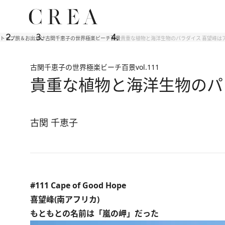
トップ
旅＆お出かけ
古関千恵子の世界極楽ビーチ百景
貴重な植物と海洋生物のパラダイス 喜望峰は
古関千恵子の世界極楽ビーチ百景
vol.111
貴重な植物と海洋生物のパ
古関 千恵子
#111 Cape of Good Hope
喜望峰(南アフリカ)
もともとの名前は「嵐の岬」だった