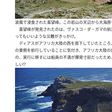
波風で浸食された喜望峰。この岩山の天辺から大海原
喜望峰が発見されたのは、ヴァスコ・ダ・ガマの航海
ってもいいような災難がきっかけ。
ディアスがアフリカ大陸の西を南下していたところ、
の東側を航行していることに気付き、アフリカ大陸の
の、実行に移すには船員の不満が爆発寸前だったため
しい!?