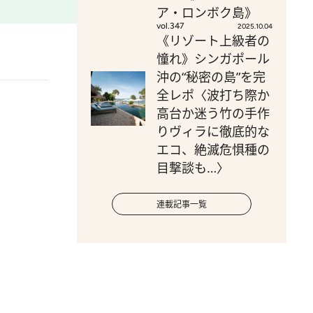
ア・ロンボク島》
vol.347
2025.10.04
《リゾート上級者の
憧れ》シンガポール
沖の“秘密の島”を完
全レポ〈波打ち際か
高台か迷う竹の手作
りヴィラに徹底的な
エコ、絶滅危惧種の
目撃談も…〉
連載記事一覧