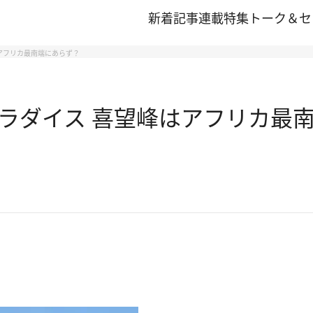
新着記事
連載
特集
トーク＆セ
アフリカ最南端にあらず？
ラダイス 喜望峰はアフリカ最