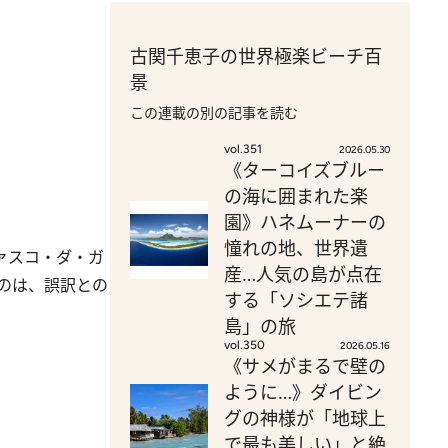
古関千恵子の世界極楽ビーチ百
景
この連載の別の記事を読む
vol.351
2026.05.30
《ターコイズブルー
の海に囲まれた楽
園》ハネムーナーの
憧れの地、世界遺
ァスコ・ダ・ガ
産…人気の島が点在
のは、誤訳との
する「ソシエテ諸
島」の旅
vol.350
2026.05.16
《サメがまるで壁の
ように…》ダイビン
グの神様が「地球上
で最も美しい」と絶